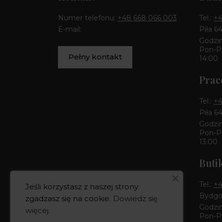
Numer telefonu:
+48 668 066 003
Tel.:
+4
E-mail:
Piła 6
Godzin
Pon-Pt
Pełny kontakt
14:00
Prac
Tel.:
+4
Piła 6
Godzin
Pon-Pt
13:00
Buti
Tel.:
+4
Jeśli korzystasz z naszej strony
Bydgos
zgadzasz się na cookie.
Dowiedz się
Godzin
więcej
.
Pon-Pt