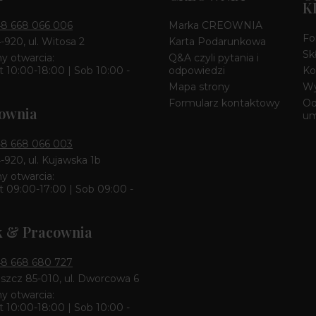
K
8 668 066 006
Marka CREOWNIA
Fo
4-920, ul. Witosa 2
Karta Podarunkowa
Sk
y otwarcia:
Q&A czyli pytania i
 10:00-18:00 | Sob 10:00 -
odpowiedzi
Ko
Mapa strony
Wy
Formularz kontaktowy
Od
ownia
u
8 668 066 003
4-920, ul. Kujawska 1b
y otwarcia:
 09:00-17:00 | Sob 09:00 -
k & Pracownia
8 668 680 727
zcz 85-010, ul. Dworcowa 6
y otwarcia:
 10:00-18:00 | Sob 10:00 -