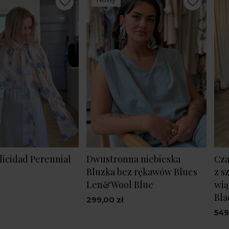
licidad Perennial
Dwustronna niebieska
Cza
Bluzka bez rękawów Blues
z s
Len&Wool Blue
wią
Bla
299,00 zł
549