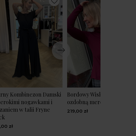
rny Kombinezon Damski
Bordowy Wiskozowy Golf z
zerokimi nogawkami i
ozdobną mereżką M&Bord
zaniem w talii Fryne
219,00 zł
ck
,00 zł