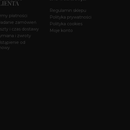
LIENTA
Regulamin sklepu
rmy płatności
Polityka prywatności
ładanie zamówień
Polityka cookies
szty i czas dostawy
Moje konto
miana i zwroty
stąpienie od
mowy