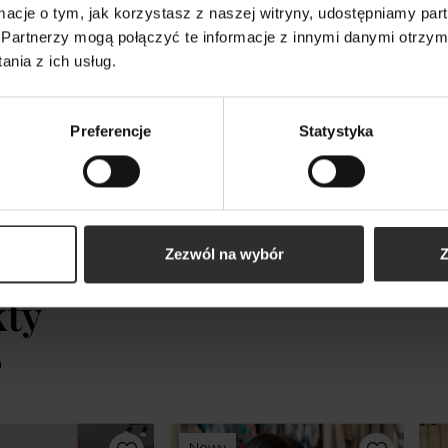
ormacje o tym, jak korzystasz z naszej witryny, udostępniamy p
Spodnie w kolorze
Wiskozowa Kamizelka w
Wis
Partnerzy mogą połączyć te informacje z innymi danymi otrzym
 ozdobną falbanką
kolorze czarnym Olena
ręk
nia z ich usług.
i Black
Black
Ec
289,00 zł
179
Preferencje
Statystyka
Zezwól na wybór
Z
kty
m
Nowy