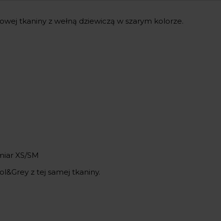
owej tkaniny z wełną dziewiczą w szarym kolorze.
miar XS/SM
l&Grey z tej samej tkaniny.