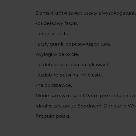
Damski krótki żakiet uszyty z wysokogatunk
-pudełkowy fason,
-długość do talii,
-z tyły gumki dopasowujące talię,
-wyłogi w dekolcie,
-ozdobne wiązania na rękawach,
-ozdobne patki na linii biustu,
-na podszewce,
Modelka o wzroście 173 cm prezentuje roz
Idealny zestaw ze Spodniami Donatello Woo
Produkt polski.