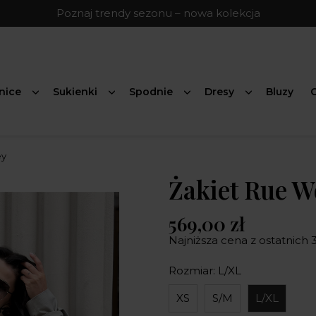
Poznaj trendy sezonu – nowa kolekcja
nice
Sukienki
Spodnie
Dresy
Bluzy
G
ey
Żakiet Rue 
569,00 zł
Najniższa cena z ostatnich 3
Rozmiar: L/XL
XS
S/M
L/XL