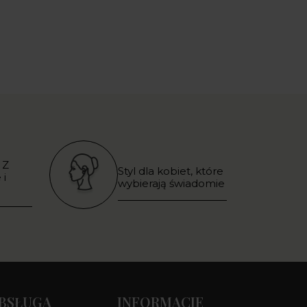
 Z
Styl dla kobiet, które
 i
wybierają świadomie
BSŁUGA
INFORMACJE