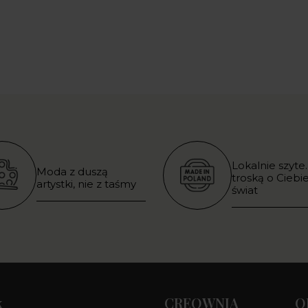
Lokalnie szyte.
Moda z duszą
troską o Ciebie
artystki, nie z taśmy
świat
k
CREOWNIA
O