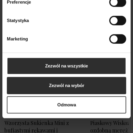
Preferencje
Nowy
Statystyka
Marketing
Zezwól na wszystkie
Zezwól na wybór
Odmowa
Wzorzysta Sukienka Mini z
Piaskowy Wiskozo
bufiastymi rękawami i
ozdobną mereżk