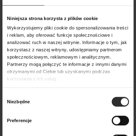
Czarne Spodnie Culoty o
Czarna Wiskozowa
Niniejsza strona korzysta z plików cookie
długości midi z wysokim stanem
długim bufiasty
Midi Black
Black
Wykorzystujemy pliki cookie do spersonalizowania treści
i reklam, aby oferować funkcje społecznościowe i
269,00 zł
179,00 zł
analizować ruch w naszej witrynie. Informacje o tym, jak
korzystasz z naszej witryny, udostępniamy partnerom
Popularne produkty
społecznościowym, reklamowym i analitycznym.
Partnerzy mogą połączyć te informacje z innymi danymi
otrzymanymi od Ciebie lub uzyskanymi podczas
Wybrane dla Ciebie z sercem i charakterem
korzystania z ich usług.
Wszystkie produkty
Wybór
Niezbędne
zgody
Preferencje