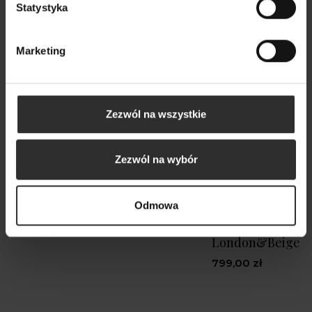
Statystyka
Marketing
Zezwól na wszystkie
Zezwól na wybór
Odmowa
Bluzka Anne Stone
Beżowy płaszcz kr
reglanowym ręk
179,00 zł
London&Beige S
799,00 zł