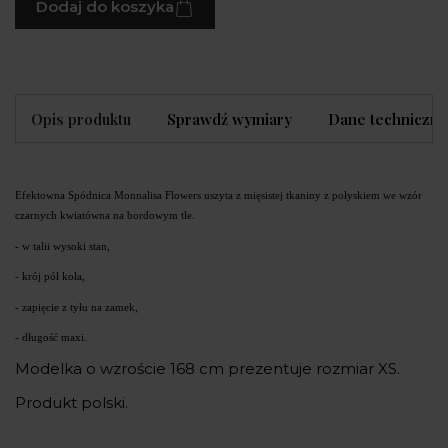
Dodaj do koszyka
Opis produktu
Sprawdź wymiary
Dane techniczne
Efektowna Spódnica Monnalisa Flowers uszyta z mięsistej tkaniny z połyskiem we wzór 
czarnych kwiatówna na bordowym tle.
- w talii wysoki stan,
- krój pół koła,
- zapięcie z tyłu na zamek,
- długość maxi.
Modelka o wzroście 168 cm prezentuje rozmiar XS.
Produkt polski.