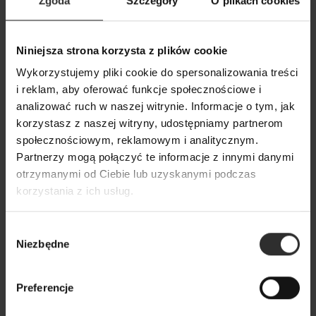
Zgoda
Szczegóły
O plikach cookies
Czarna Wiskozowa Bluzka z
Czarna Wiskozowa
Niniejsza strona korzysta z plików cookie
długim bufiastym rękawem Bufki
marszczeniem na 
Wykorzystujemy pliki cookie do spersonalizowania treści
Black
Black
i reklam, aby oferować funkcje społecznościowe i
179,00 zł
179,00 zł
analizować ruch w naszej witrynie. Informacje o tym, jak
korzystasz z naszej witryny, udostępniamy partnerom
społecznościowym, reklamowym i analitycznym.
Popularne produkty
Partnerzy mogą połączyć te informacje z innymi danymi
otrzymanymi od Ciebie lub uzyskanymi podczas
korzystania z ich usług.
Wybrane dla Ciebie z sercem i charakterem
Wszystkie produkty
Wybór
Niezbędne
zgody
Preferencje