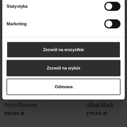
Statystyka
Marketing
Zezwól na wszystkie
Zezwól na wybór
Odmowa
Koszula Damska ze stójką i
Czarna Koszula z
falbanami w kwiatowy wzór
rękawem i ściągac
Porto Flowers
Allani Black
259,00 zł
279,00 zł