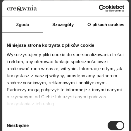
Zgoda
Szczegóły
O plikach cookies
Niniejsza strona korzysta z plików cookie
Wykorzystujemy pliki cookie do spersonalizowania treści
i reklam, aby oferować funkcje społecznościowe i
Czarny Żakiet z wiązaniem w talii
Szerokie Spodnie
analizować ruch w naszej witrynie. Informacje o tym, jak
Black&Crown
czarnym z ozdobn
korzystasz z naszej witryny, udostępniamy partnerom
Paris Maxi Black
społecznościowym, reklamowym i analitycznym.
629,00 zł
Partnerzy mogą połączyć te informacje z innymi danymi
319,00 zł
otrzymanymi od Ciebie lub uzyskanymi podczas
korzystania z ich usług.
Popularne produkty
Wybór
Niezbędne
zgody
Wybrane dla Ciebie z sercem i charakterem