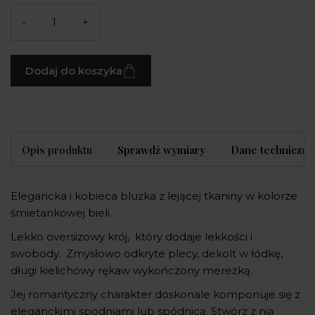
-
+
Dodaj do koszyka
Opis produktu
Sprawdź wymiary
Dane techniczne
Elegancka i kobieca bluzka z lejącej tkaniny w kolorze
śmietankowej bieli.
Lekko oversizowy krój, który dodaje lekkości i
swobody. Zmysłowo odkryte plecy, dekolt w łódkę,
długi kielichowy rękaw wykończony mereżką.
Jej romantyczny charakter doskonale komponuje się z
eleganckimi spodniami lub spódnicą. Stwórz z nią