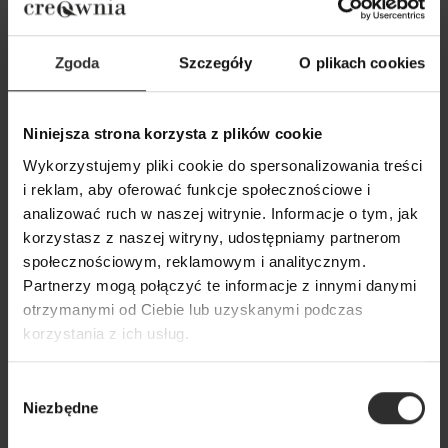
Zgoda
Szczegóły
O plikach cookies
Niniejsza strona korzysta z plików cookie
Wykorzystujemy pliki cookie do spersonalizowania treści
Czarna Wiskozowa Bluzka
Czarna Wiskozowa
i reklam, aby oferować funkcje społecznościowe i
kopertowa na długi rękaw Joline
marszczeniem na 
analizować ruch w naszej witrynie. Informacje o tym, jak
Black
Black
korzystasz z naszej witryny, udostępniamy partnerom
społecznościowym, reklamowym i analitycznym.
179,00 zł
179,00 zł
Partnerzy mogą połączyć te informacje z innymi danymi
otrzymanymi od Ciebie lub uzyskanymi podczas
Popularne produkty
korzystania z ich usług.
Wybór
Wybrane dla Ciebie z sercem i charakterem
Niezbędne
zgody
Wszystkie produkty