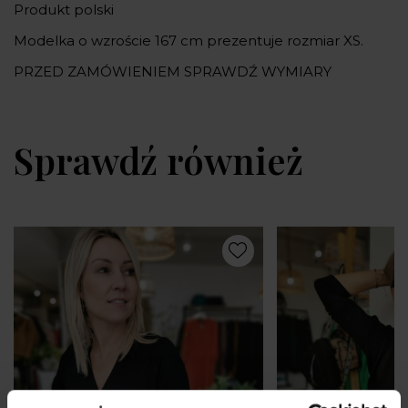
Produkt polski
Modelka o wzroście 167 cm prezentuje rozmiar XS.
PRZED ZAMÓWIENIEM SPRAWDŹ WYMIARY
Sprawdź również