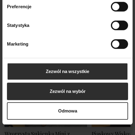
Preferencje
Nowy
Statystyka
Marketing
Zezwól na wszystkie
Zezwól na wybór
Odmowa
Wzorzysta Sukienka Mini z
Piaskowy Wiskozo