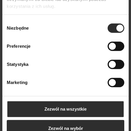
korzystania z ich usług.
Wybór
Niezbędne
zgody
Preferencje
Statystyka
Sukienka Maxi w czarno-białe
Bluzka Felicidad
Marketing
paski z dopasowaną górą Luna
B&W Strips
Zezwól na wszystkie
Zezwól na wybór