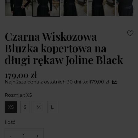
Czarna Wiskozowa
Bluzka kopertowa na
długi rękaw Joline Black
179,00 zł
Najniższa cena z ostatnich 30 dni to: 179,00 zł
Rozmiar: XS
XS
S
M
L
Ilość
-
+