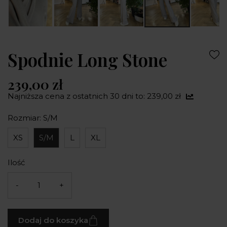
Spodnie Long Stone
239,00 zł
Najniższa cena z ostatnich 30 dni to: 239,00 zł
Rozmiar: S/M
XS
S/M
L
XL
Ilość
-
+
Dodaj do koszyka