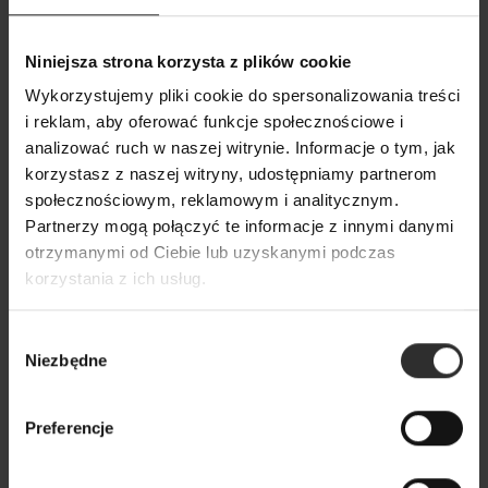
Bluzka Anne Black
Wiskozowy zestaw
bluzka w czarny
Niniejsza strona korzysta z plików cookie
179,00 zł
& Slim Black
Wykorzystujemy pliki cookie do spersonalizowania treści
i reklam, aby oferować funkcje społecznościowe i
399,00 zł
analizować ruch w naszej witrynie. Informacje o tym, jak
korzystasz z naszej witryny, udostępniamy partnerom
Popularne produkty
społecznościowym, reklamowym i analitycznym.
Partnerzy mogą połączyć te informacje z innymi danymi
otrzymanymi od Ciebie lub uzyskanymi podczas
Wybrane dla Ciebie z sercem i charakterem
korzystania z ich usług.
Wszystkie produkty
Wybór
Niezbędne
zgody
Preferencje