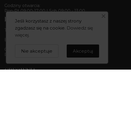
Godziny otwarcia:
Pon-Pt 09:00-17:00 | Sob 09:00 - 13:00
Butik & Pracownia
Jeśli korzystasz z naszej strony
zgadzasz się na cookie.
Dowiedz się
Tel.:
+48 668 680 727
więcej
.
Bydgoszcz 85-010, ul. Dworcowa 6
Godziny otwarcia:
Nie akceptuje
Akceptuj
Pon-Pt 10:00-18:00 | Sob 10:00 - 14:00
CREOWNIA
Marka CREOWNIA
Karta Podarunkowa
Q&A czyli pytania i odpowiedzi
Mapa strony
Formularz kontaktowy