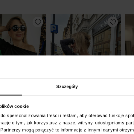
Szczegóły
 plików cookie
skozowa Bluzka z
Wiskozowa Bluzka w kolorze
Wis
do spersonalizowania treści i reklam, aby oferować funkcje sp
niem na ramieniu
grafitowym z dekoltem w
ręk
ormacje o tym, jak korzystasz z naszej witryny, udostępniamy p
k
łódkę Julia Graphite
Ec
Partnerzy mogą połączyć te informacje z innymi danymi otrzym