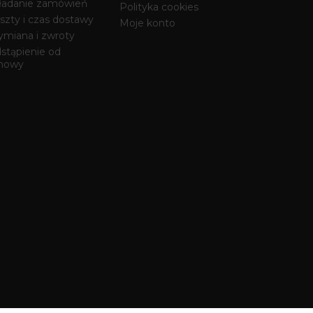
ładanie zamówień
Polityka cookies
szty i czas dostawy
Moje konto
miana i zwroty
stąpienie od
mowy