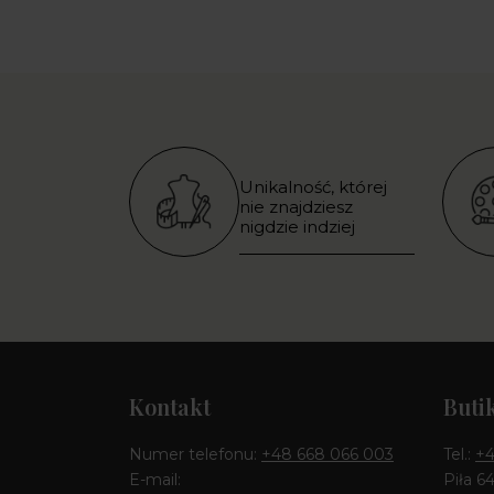
Unikalność, której
nie znajdziesz
nigdzie indziej
Kontakt
Buti
Numer telefonu:
+48 668 066 003
Tel.:
+4
E-mail:
Piła 6