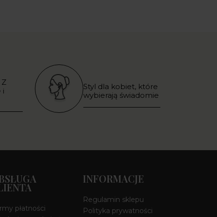
 Z
Styl dla kobiet, które
 i
wybierają świadomie
BSŁUGA
INFORMACJE
LIENTA
Regulamin sklepu
rmy płatności
Polityka prywatności