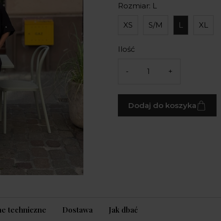
Rozmiar: L
XS
S/M
L
XL
Ilość
-
+
Dodaj do koszyka
e techniczne
Dostawa
Jak dbać