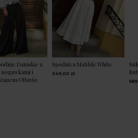
podnie Damskie z
Spódnica Matilde White
Suk
 nogawkami i
Bu
349,00 zł
stanem Ottavio
589