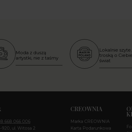
Lokalnie szyte.
Moda z duszą
troską o Ciebie
artystki, nie z taśmy
świat
k
CREOWNIA
O
K
8 668 066 006
Marka CREOWNIA
Fo
4-920, ul. Witosa 2
Karta Podarunkowa