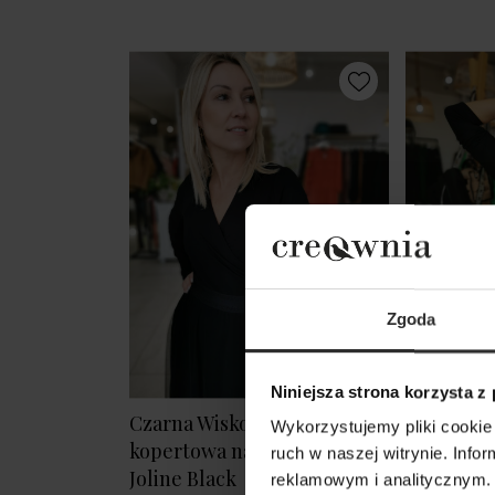
Zgoda
Niniejsza strona korzysta z
Czarna Wiskozowa Bluzka
Czarna Wi
Wykorzystujemy pliki cookie 
kopertowa na długi rękaw
marszcze
ruch w naszej witrynie. Inf
Joline Black
Julia Blac
reklamowym i analitycznym. 