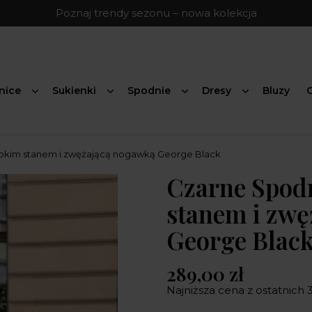
Poznaj trendy sezonu – nowa kolekcja
nice
Sukienki
Spodnie
Dresy
Bluzy
G
okim stanem i zwężającą nogawką George Black
Czarne Spod
stanem i zw
George Blac
289,00 zł
Najniższa cena z ostatnich 3