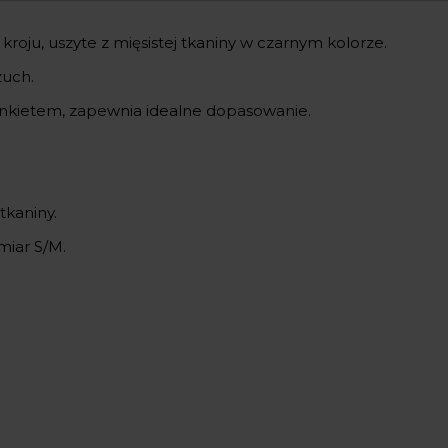
oju, uszyte z mięsistej tkaniny w czarnym kolorze.
zuch.
nkietem, zapewnia idealne dopasowanie.
 tkaniny.
miar S/M.