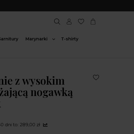
arnitury
Marynarki
T-shirty
nie z wysokim
ężającą nogawką
k
0 dni to: 289,00 zł