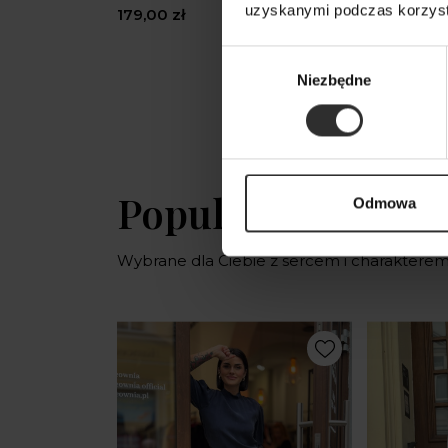
uzyskanymi podczas korzysta
179,00 zł
179,00 zł
Wybór
Niezbędne
zgody
Popularne produ
Odmowa
Wybrane dla Ciebie z sercem i charaktere