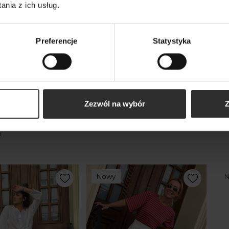
nia z ich usług.
179,00 zł
179
Preferencje
Statystyka
kty
Zezwól na wybór
Z
m
Nowy