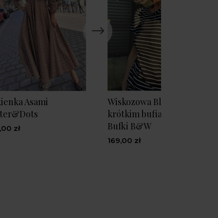
ienka Asami
Wiskozowa Bluzka w paski 
tter&Dots
krótkim bufiastym rękawe
Bufki B&W
,00 zł
169,00 zł