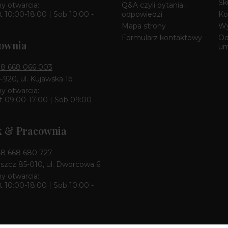
Sk
y otwarcia:
Q&A czyli pytania i
 10:00-18:00 | Sob 10:00 -
odpowiedzi
Ko
Mapa strony
Wy
Formularz kontaktowy
Od
ownia
u
8 668 066 003
4-920, ul. Kujawska 1b
y otwarcia:
 09:00-17:00 | Sob 09:00 -
k & Pracownia
8 668 680 727
zcz 85-010, ul. Dworcowa 6
y otwarcia:
 10:00-18:00 | Sob 10:00 -