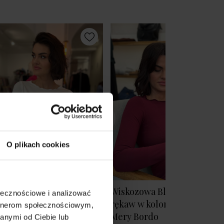
O plikach cookies
kozowa Bluzka na długi
Wiskozowa Bluzka na długi
ołecznościowe i analizować
aw w kolorze ecru Mery
rękaw w kolorze bordowym
artnerom społecznościowym,
ru
Mery Bordo
anymi od Ciebie lub