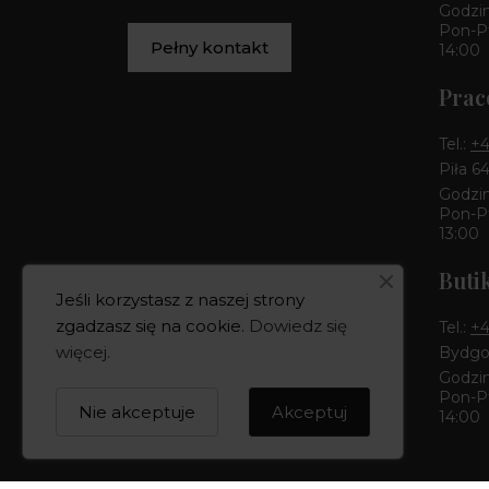
Godzin
Pon-Pt
Pełny kontakt
14:00
Prac
Tel.:
+4
Piła 6
Godzin
Pon-Pt
13:00
Buti
Jeśli korzystasz z naszej strony
zgadzasz się na cookie.
Dowiedz się
Tel.:
+4
więcej
.
Bydgos
Godzin
Pon-Pt
Nie akceptuje
Akceptuj
14:00