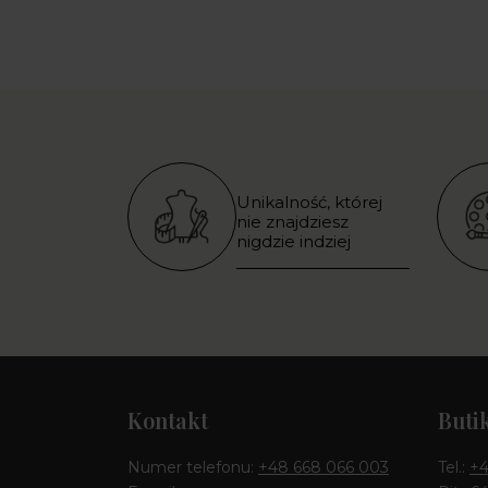
Unikalność, której
nie znajdziesz
nigdzie indziej
Kontakt
Buti
Numer telefonu:
+48 668 066 003
Tel.:
+4