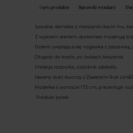
Opis produktu
Sprawdź wymiary
Dan
Spodnie damskie z mieszanki tkanin lnu, ba
Z wysokim stanem, doskonale modelują br
Dołem zwężająca się nogawka z zaszewką, 
Długość do kostki, po bokach kieszenie.
Imitacja rozporka, ozdobne zakładki,
Idealny duet stworzy z Żakietem Rue Len&So
Modelka o wzroście 173 cm, prezentuje rozm
Produkt polski .