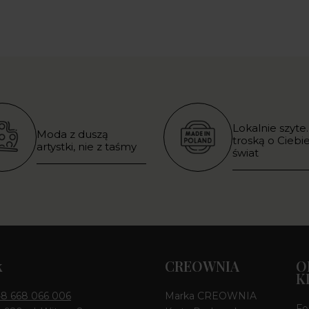
Lokalnie szyte.
Moda z duszą
troską o Ciebie
artystki, nie z taśmy
świat
k
CREOWNIA
O
K
8 668 066 006
Marka CREOWNIA
Fo