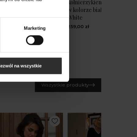
nierzykiem i mankietami
kołnierzykiem i mankietam
olorze czarnym Marcello
w kolorze białym Marcello
ck
White
,00 zł
259,00 zł
Marketing
ezwól na wszystkie
Wszystkie produkty