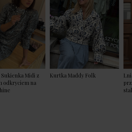
Sukienka Midi z
Kurtka Maddy Folk
Lni
m odkryciem na
prz
hine
st