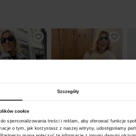
Szczegóły
 plików cookie
do spersonalizowania treści i reklam, aby oferować funkcje sp
ormacje o tym, jak korzystasz z naszej witryny, udostępniamy p
zcz krótki
Beżowa Bawełniana Bluza o
Baw
Partnerzy mogą połączyć te informacje z innymi danymi otrzym