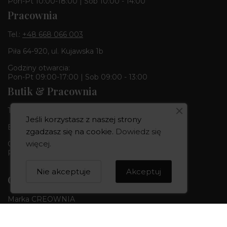
Pon-Pt 10:00-18:00 | Sob 10:00 - 14:00
Pracownia
Tel.:
+48 668 066 003
Piła 64-920, ul. Kujawska 1b
Godziny otwarcia:
Pon-Pt 09:00-17:00 | Sob 09:00 - 13:00
Butik & Pracownia
Tel.:
+48 668 680 727
Jeśli korzystasz z naszej strony
Bydgoszcz 85-010, ul. Dworcowa 6
zgadzasz się na cookie.
Dowiedz się
więcej
.
Godziny otwarcia:
Pon-Pt 10:00-18:00 | Sob 10:00 - 14:00
Nie akceptuje
Akceptuj
CREOWNIA
Marka CREOWNIA
Karta Podarunkowa