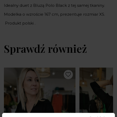
Idealny duet z Bluzą Polo Black z tej samej tkaniny.
Modelka o wzroście 167 cm, prezentuje rozmiar XS.
Produkt polski .
Sprawdź również