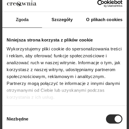
Zgoda
Szczegóły
O plikach cookies
Niniejsza strona korzysta z plików cookie
Wykorzystujemy pliki cookie do spersonalizowania treści
i reklam, aby oferować funkcje społecznościowe i
Czarna Wiskozowa Bluzka
Czarna Wiskozowa
analizować ruch w naszej witrynie. Informacje o tym, jak
kopertowa na długi rękaw Joline
marszczeniem na 
korzystasz z naszej witryny, udostępniamy partnerom
Black
Black
społecznościowym, reklamowym i analitycznym.
179,00 zł
179,00 zł
Partnerzy mogą połączyć te informacje z innymi danymi
otrzymanymi od Ciebie lub uzyskanymi podczas
korzystania z ich usług.
Popularne produkty
Wybór
Wybrane dla Ciebie z sercem i charakterem
Niezbędne
zgody
Wszystkie produkty