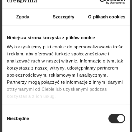
Zgoda
Szczegóły
O plikach cookies
Niniejsza strona korzysta z plików cookie
Wykorzystujemy pliki cookie do spersonalizowania treści
Czarna Wiskozowa Bluzka
Wiskozowa Bluzka
i reklam, aby oferować funkcje społecznościowe i
kopertowa na długi rękaw Joline
ecru z dekoltem w
analizować ruch w naszej witrynie. Informacje o tym, jak
Black
Ecru
korzystasz z naszej witryny, udostępniamy partnerom
179,00 zł
179,00 zł
społecznościowym, reklamowym i analitycznym.
Partnerzy mogą połączyć te informacje z innymi danymi
otrzymanymi od Ciebie lub uzyskanymi podczas
Popularne produkty
korzystania z ich usług.
Wybór
Wybrane dla Ciebie z sercem i charakterem
Niezbędne
zgody
Wszystkie produkty