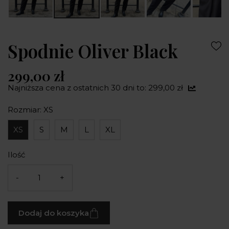
Spodnie Oliver Black
299,00 zł
Najniższa cena z ostatnich 30 dni to: 299,00 zł
Rozmiar: XS
XS
S
M
L
XL
Ilość
-
+
Dodaj do koszyka