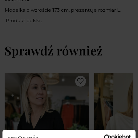
Modelka o wzroście 173 cm, prezentuje rozmiar L.
Produkt polski .
Sprawdź również