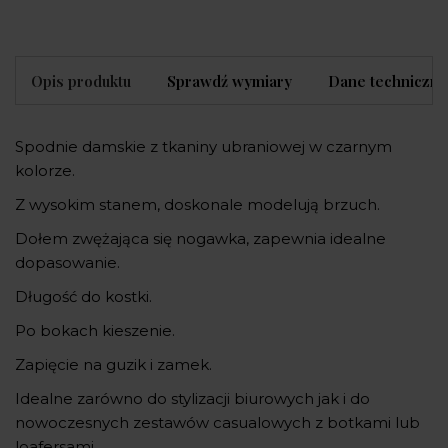
Opis produktu
Sprawdź wymiary
Dane techniczne
Spodnie damskie z tkaniny ubraniowej w czarnym
kolorze.
Z wysokim stanem, doskonale modelują brzuch.
Dołem zwężająca się nogawka, zapewnia idealne
dopasowanie.
Długość do kostki.
Po bokach kieszenie.
Zapięcie na guzik i zamek.
Idealne zarówno do stylizacji biurowych jak i do
nowoczesnych zestawów casualowych z botkami lub
loafersami.