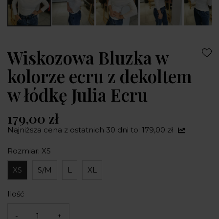
Wiskozowa Bluzka w
kolorze ecru z dekoltem
w łódkę Julia Ecru
179,00 zł
Najniższa cena z ostatnich 30 dni to: 179,00 zł
Rozmiar: XS
XS
S/M
L
XL
Ilość
-
+