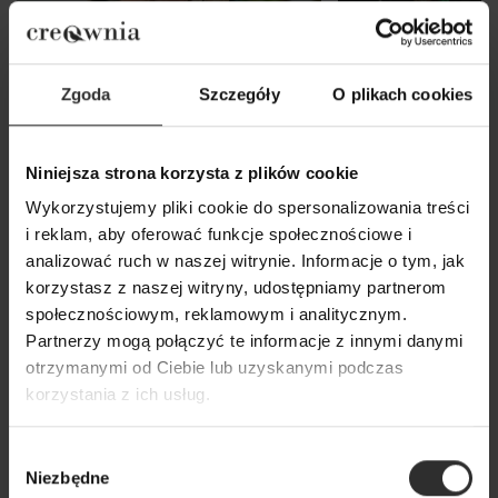
Zgoda
Szczegóły
O plikach cookies
Niniejsza strona korzysta z plików cookie
Wykorzystujemy pliki cookie do spersonalizowania treści
i reklam, aby oferować funkcje społecznościowe i
Wiskozowa Bluzka w kolorze
Czarna Wiskozowa
analizować ruch w naszej witrynie. Informacje o tym, jak
zielonym z dekoltem w łódkę
marszczeniem na 
korzystasz z naszej witryny, udostępniamy partnerom
Julia Bottle Green
Black
społecznościowym, reklamowym i analitycznym.
Partnerzy mogą połączyć te informacje z innymi danymi
179,00 zł
179,00 zł
otrzymanymi od Ciebie lub uzyskanymi podczas
korzystania z ich usług.
Popularne produkty
Wybór
Niezbędne
zgody
Wybrane dla Ciebie z sercem i charakterem