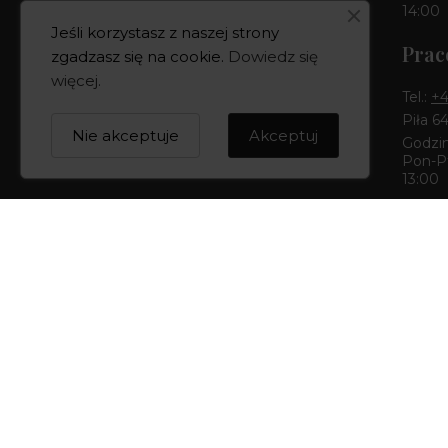
Pełny kontakt
14:00
Jeśli korzystasz z naszej strony
Prac
zgadzasz się na cookie.
Dowiedz się
więcej
.
Tel.:
+4
Piła 6
Nie akceptuje
Akceptuj
Godzin
Pon-Pt
13:00
Buti
Tel.:
+4
Bydgos
Godzin
Pon-Pt
14:00