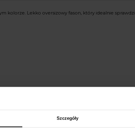
 kolorze. Lekko oversizowy fason, który idealnie sprawdzi si
Szczegóły
kty