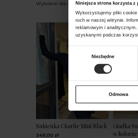
Niniejsza strona korzysta z
Wybrane dla Ciebie z sercem i charaktere
Wykorzystujemy pliki cookie 
ruch w naszej witrynie. Inf
reklamowym i analitycznym. 
uzyskanymi podczas korzysta
Wybór
Niezbędne
zgody
Odmowa
Sukienka Charlie Mini Black
Gładka Su
w kolorz
349,00 zł