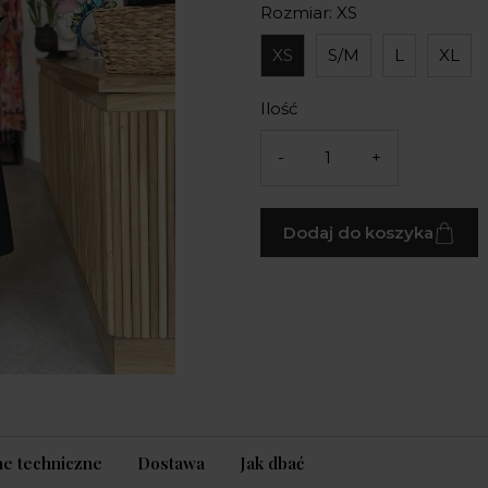
Rozmiar: XS
XS
S/M
L
XL
Ilość
-
+
Dodaj do koszyka
e techniczne
Dostawa
Jak dbać