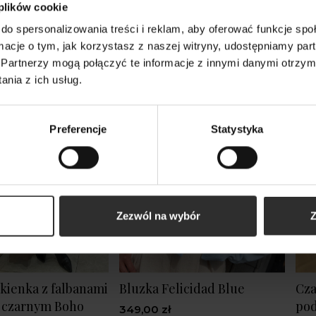
 plików cookie
m
do spersonalizowania treści i reklam, aby oferować funkcje sp
ormacje o tym, jak korzystasz z naszej witryny, udostępniamy p
Partnerzy mogą połączyć te informacje z innymi danymi otrzym
Nowy
nia z ich usług.
Preferencje
Statystyka
Zezwól na wybór
Z
kienka z falbanami
Bluzka Felicidad Blue
Cza
e czarnym Boho
pod
349,00 zł