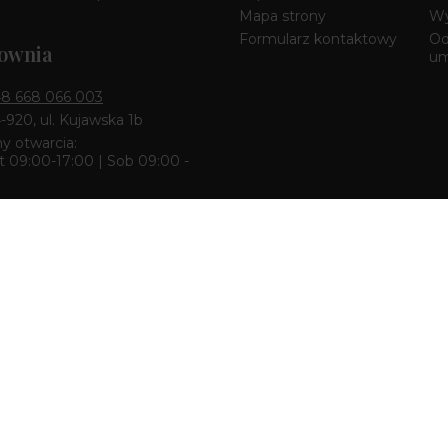
Mapa strony
Wy
Formularz kontaktowy
Od
ownia
u
8 668 066 003
4-920, ul. Kujawska 1b
y otwarcia:
 09:00-17:00 | Sob 09:00 -
k & Pracownia
8 668 680 727
zcz 85-010, ul. Dworcowa 6
y otwarcia:
 10:00-18:00 | Sob 10:00 -