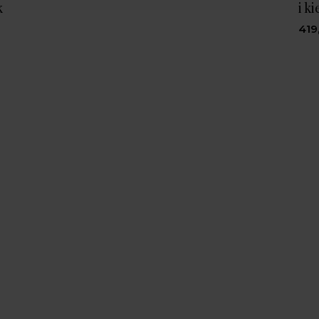
k
i k
419