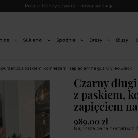
Poznaj trendy sezonu – nowa kolekcja
nice
Sukienki
Spodnie
Dresy
Bluzy
G
typu trencz z paskiem, kołnierzem i zapięciem na guziki Creo Black
Czarny długi
z paskiem, k
zapięciem na
989,00 zł
Najniższa cena z ostatnich 3