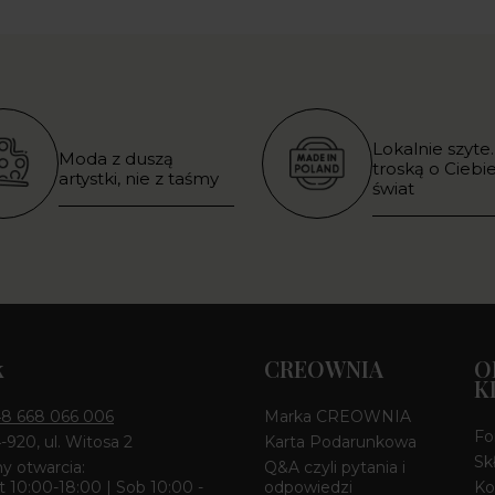
Lokalnie szyte.
Moda z duszą
troską o Ciebie
artystki, nie z taśmy
świat
k
CREOWNIA
O
K
8 668 066 006
Marka CREOWNIA
Fo
4-920, ul. Witosa 2
Karta Podarunkowa
Sk
y otwarcia:
Q&A czyli pytania i
 10:00-18:00 | Sob 10:00 -
odpowiedzi
Ko