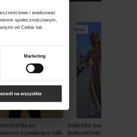
ołecznościowe i analizować
artnerom społecznościowym,
anymi od Ciebie lub
Nowy
Marketing
ezwól na wszystkie
rna Kurtka na
Sukienka Asami
szewce z paskiem w talii
Butter&Dots