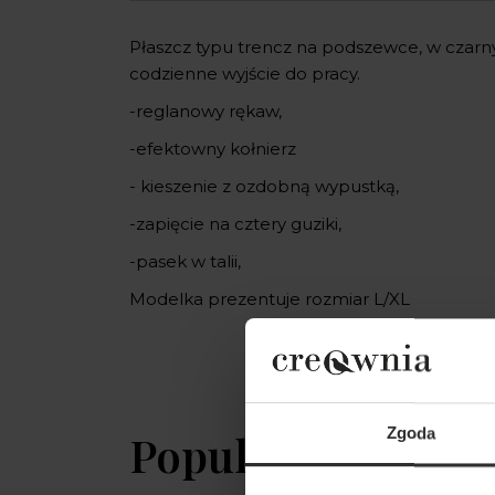
Płaszcz typu trencz na podszewce, w czarnym
codzienne wyjście do pracy.
-reglanowy rękaw,
-efektowny kołnierz
- kieszenie z ozdobną wypustką,
-zapięcie na cztery guziki,
-pasek w talii,
Modelka prezentuje rozmiar L/XL
Zgoda
Popularne produ