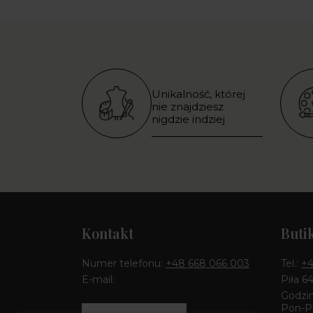
Unikalność, której
nie znajdziesz
nigdzie indziej
Kontakt
Buti
Numer telefonu:
+48 668 066 003
Tel.:
+4
E-mail:
Piła 6
Godzin
Pon-Pt