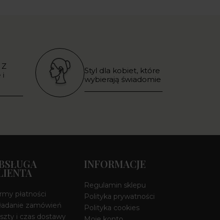
 Z
Styl dla kobiet, które
 i
wybierają świadomie
BSŁUGA
INFORMACJE
LIENTA
Regulamin sklepu
rmy płatności
Polityka prywatności
ładanie zamówień
Polityka cookies
szty i czas dostawy
Moje konto