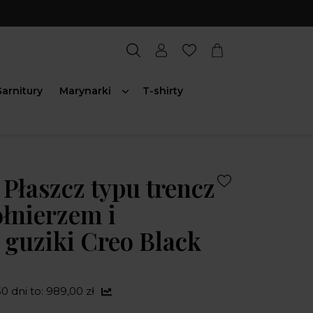
arnitury
Marynarki
T-shirty
 Płaszcz typu trencz
ołnierzem i
 guziki Creo Black
0 dni to: 989,00 zł