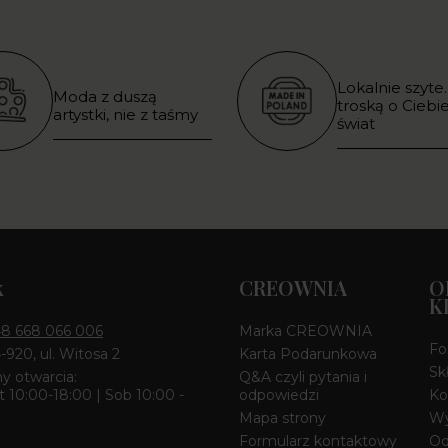
Lokalnie szyte.
Moda z duszą
troską o Ciebie
artystki, nie z taśmy
świat
k
CREOWNIA
O
K
8 668 066 006
Marka CREOWNIA
Fo
4-920, ul. Witosa 2
Karta Podarunkowa
Sk
y otwarcia:
Q&A czyli pytania i
 10:00-18:00 | Sob 10:00 -
odpowiedzi
Ko
Mapa strony
Wy
Formularz kontaktowy
Od