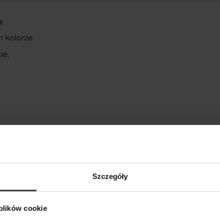
.
m kolorze.
ie.
kty
Szczegóły
m
 plików cookie