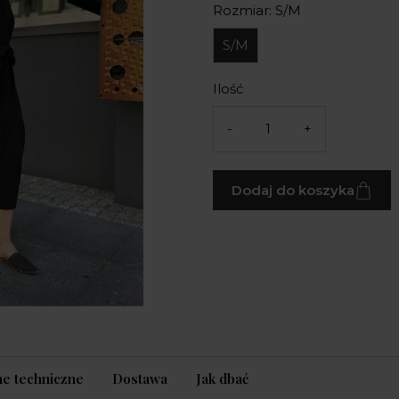
Rozmiar: S/M
S/M
Ilość
-
+
Dodaj do koszyka
e techniczne
Dostawa
Jak dbać