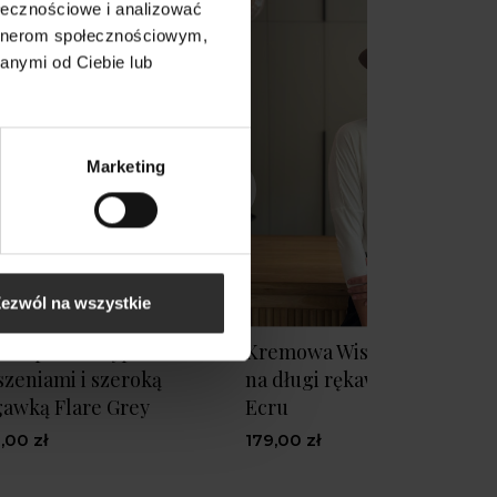
ołecznościowe i analizować
artnerom społecznościowym,
anymi od Ciebie lub
Marketing
ezwól na wszystkie
re Spodnie typu flare z
Kremowa Wiskozowa Bluzk
szeniami i szeroką
na długi rękaw New Anne
awką Flare Grey
Ecru
,00 zł
179,00 zł