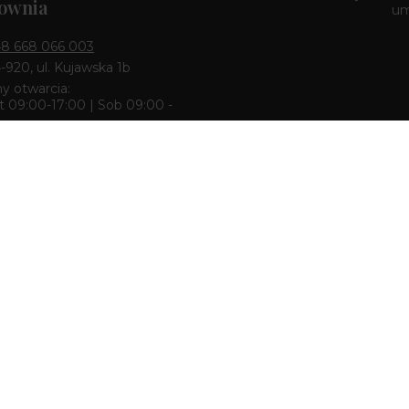
ownia
u
8 668 066 003
4-920, ul. Kujawska 1b
y otwarcia:
 09:00-17:00 | Sob 09:00 -
k & Pracownia
8 668 680 727
zcz 85-010, ul. Dworcowa 6
y otwarcia:
 10:00-18:00 | Sob 10:00 -