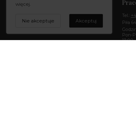
Prac
więcej
.
Tel.:
+4
Nie akceptuje
Akceptuj
Piła 6
Godzin
Pon-Pt
13:00
Buti
Tel.:
+4
Bydgos
Godzin
Pon-Pt
14:00