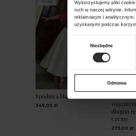
Nowy
Wykorzystujemy pliki cookie 
ruch w naszej witrynie. Inf
reklamowym i analitycznym. 
uzyskanymi podczas korzysta
Wybór
Niezbędne
zgody
Odmowa
Spódnica Matilde White
Kremowa 
wiązanym 
349,00 zł
długim r
Creme
279,00 zł