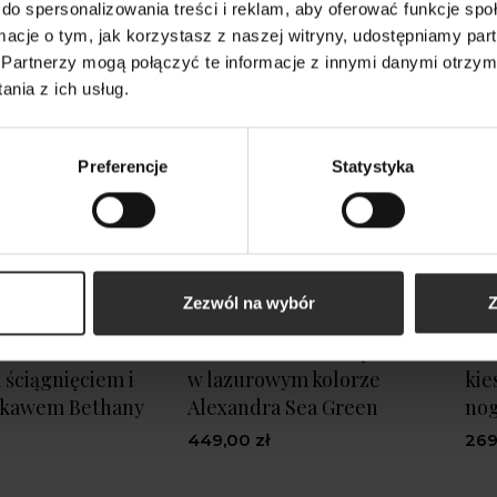
do spersonalizowania treści i reklam, aby oferować funkcje sp
ormacje o tym, jak korzystasz z naszej witryny, udostępniamy p
Partnerzy mogą połączyć te informacje z innymi danymi otrzym
nia z ich usług.
Preferencje
Statystyka
Zezwól na wybór
Z
Bluzka z
Sukienka Midi z wiązaniem
Sza
ściągnięciem i
w lazurowym kolorze
kie
ękawem Bethany
Alexandra Sea Green
nog
449,00 zł
269