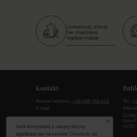
Unikalność, której
nie znajdziesz
nigdzie indziej
Kontakt
Buti
Numer telefonu:
+48 668 066 003
Tel.:
+4
E-mail:
Piła 6
Godzin
Pon-Pt
Pełny kontakt
14:00
Jeśli korzystasz z naszej strony
zgadzasz się na cookie.
Dowiedz się