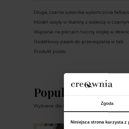
Długa, czarna sukienka wykończona falbaną
Model uszyty w tkaniny z wiskozą w czarny
Wiązanie na plecach tworzy stójkę w dekolc
Dodatkowy pasek do przewiązania w talii.
Produkt polski.
Popularne produ
Zgoda
Wybrane dla Ciebie z sercem i charaktere
Niniejsza strona korzysta z