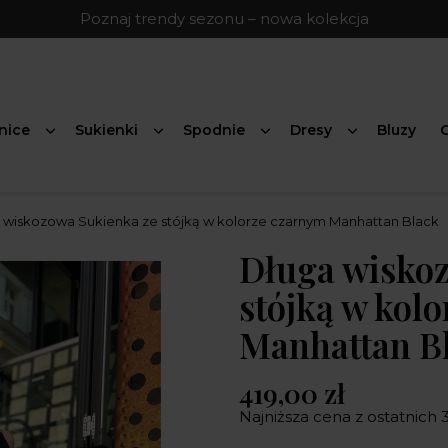
Poznaj trendy sezonu – nowa kolekcja
nice
Sukienki
Spodnie
Dresy
Bluzy
G
 wiskozowa Sukienka ze stójką w kolorze czarnym Manhattan Black
Długa wisko
stójką w kol
Manhattan B
419,00 zł
Najniższa cena z ostatnich 3