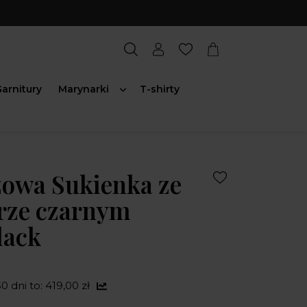
arnitury
Marynarki
T-shirty
zowa Sukienka ze
orze czarnym
lack
0 dni to: 419,00 zł