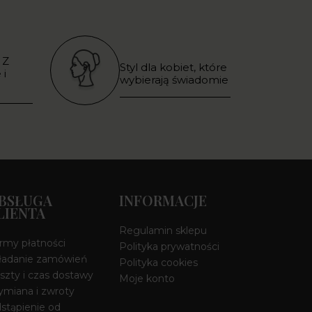
 Z
Styl dla kobiet, które
 i
wybierają świadomie
BSŁUGA
INFORMACJE
LIENTA
Regulamin sklepu
rmy płatności
Polityka prywatności
ładanie zamówień
Polityka cookies
szty i czas dostawy
Moje konto
miana i zwroty
stąpienie od