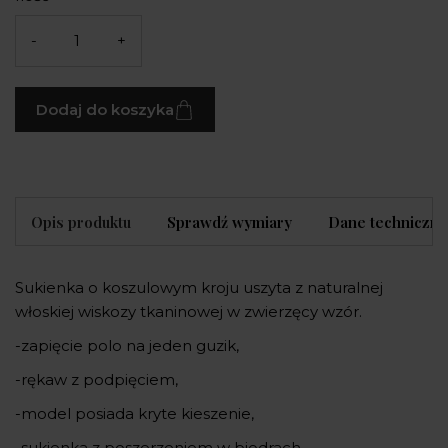
-
+
Dodaj do koszyka
Opis produktu
Sprawdź wymiary
Dane techniczne
Sukienka o koszulowym kroju uszyta z naturalnej
włoskiej wiskozy tkaninowej w zwierzęcy wzór.
-zapięcie polo na jeden guzik,
-rękaw z podpięciem,
-model posiada kryte kieszenie,
-sukienka z poszerzeniem w biodrach,