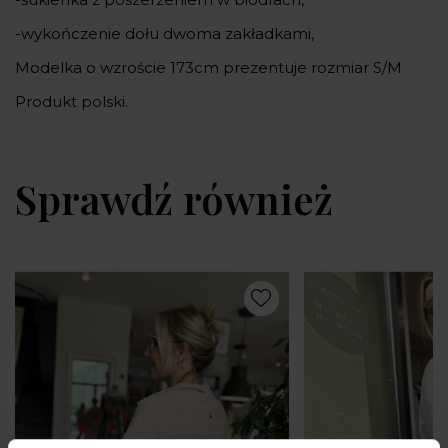
-wykończenie dołu dwoma zakładkami,
Modelka o wzroście 173cm prezentuje rozmiar S/M
Produkt polski.
Sprawdź również