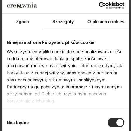
Zgoda
Szczegóły
O plikach cookies
Niniejsza strona korzysta z plików cookie
Wykorzystujemy pliki cookie do spersonalizowania treści
i reklam, aby oferować funkcje społecznościowe i
Oversize Wdzianko w kolorze
Żakiet Cassie Co
analizować ruch w naszej witrynie. Informacje o tym, jak
beżowym asymetryczne Novi
649,00 zł
korzystasz z naszej witryny, udostępniamy partnerom
Beige
społecznościowym, reklamowym i analitycznym.
339,00 zł
Partnerzy mogą połączyć te informacje z innymi danymi
otrzymanymi od Ciebie lub uzyskanymi podczas
korzystania z ich usług.
Popularne produkty
Wybór
Niezbędne
Wybrane dla Ciebie z sercem i charakterem
zgody