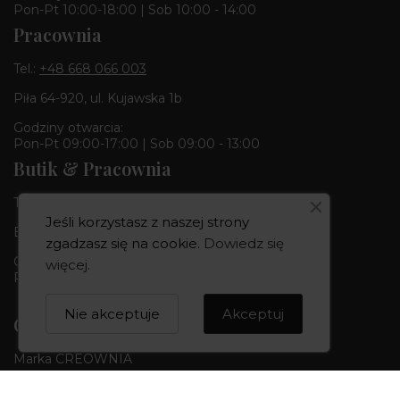
Pon-Pt 10:00-18:00 | Sob 10:00 - 14:00
Pracownia
Tel.:
+48 668 066 003
Piła 64-920, ul. Kujawska 1b
Godziny otwarcia:
Pon-Pt 09:00-17:00 | Sob 09:00 - 13:00
Butik & Pracownia
Tel.:
+48 668 680 727
Jeśli korzystasz z naszej strony
Bydgoszcz 85-010, ul. Dworcowa 6
zgadzasz się na cookie.
Dowiedz się
Godziny otwarcia:
więcej
.
Pon-Pt 10:00-18:00 | Sob 10:00 - 14:00
Nie akceptuje
Akceptuj
CREOWNIA
Marka CREOWNIA
Karta Podarunkowa