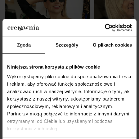
Zgoda
Szczegóły
O plikach cookies
Niniejsza strona korzysta z plików cookie
Wykorzystujemy pliki cookie do spersonalizowania treści
i reklam, aby oferować funkcje społecznościowe i
analizować ruch w naszej witrynie. Informacje o tym, jak
korzystasz z naszej witryny, udostępniamy partnerom
Czarna Wiskozowa Bluzka z
Biała Bawełniana
społecznościowym, reklamowym i analitycznym.
marszczeniem na ramieniu Julia
taliowana z ozd
Partnerzy mogą połączyć te informacje z innymi danymi
Black
wiązaniem Babett
otrzymanymi od Ciebie lub uzyskanymi podczas
179,00 zł
339,00 zł
korzystania z ich usług.