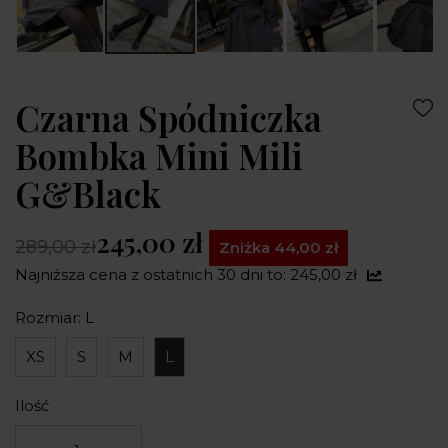
Czarna Spódniczka
Bombka Mini Mili
G&Black
245,00 zł
289,00 zł
Zniżka 44,00 zł
Najniższa cena z ostatnich 30 dni to: 245,00 zł
Rozmiar: L
XS
S
M
L
Ilość