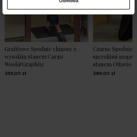
Odmowa
Grafitowe Spodnie chinosy z
Czarne Spodnie 
wysokim stanem Cargo
szerokimi nogaw
Wool&Graphite
stanem Ottavio B
359,00 zł
389,00 zł