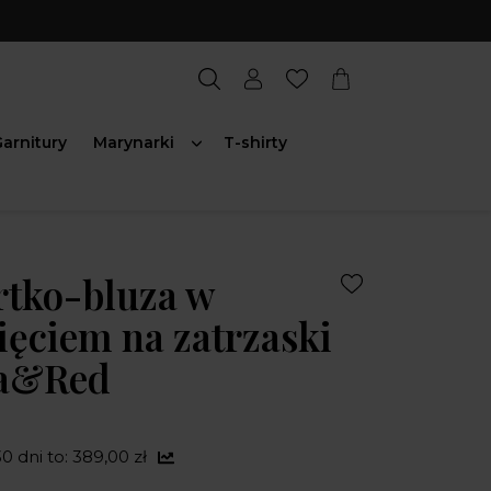
arnitury
Marynarki
T-shirty
rtko-bluza w
ięciem na zatrzaski
ta&Red
0 dni to: 389,00 zł