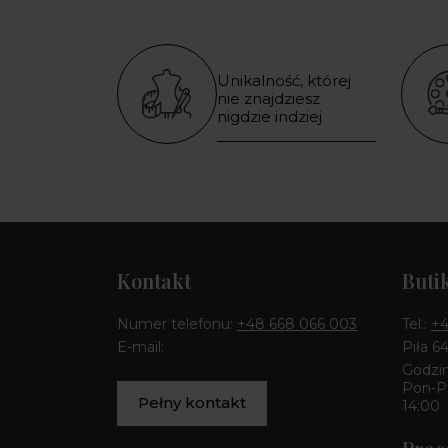
Unikalność, której
nie znajdziesz
nigdzie indziej
Kontakt
Buti
Numer telefonu:
+48 668 066 003
Tel.:
+4
E-mail:
Piła 6
Godzin
Pon-Pt
Pełny kontakt
14:00