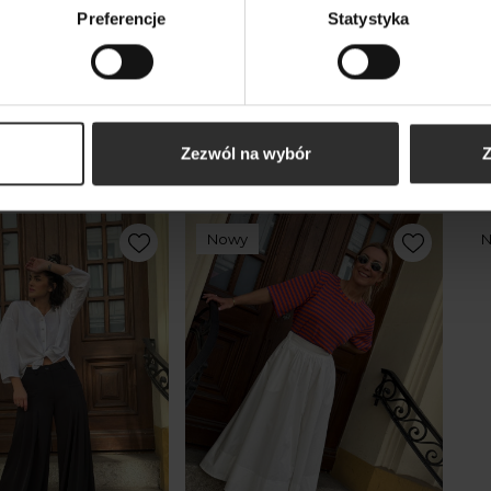
Preferencje
Statystyka
kty
m
Zezwól na wybór
Z
Nowy