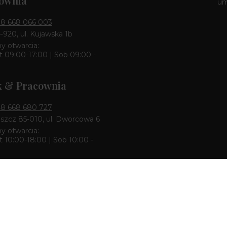
ownia
u
8 668 066 003
4-920, ul. Kujawska 1b
y otwarcia:
 09:00-17:00 | Sob 09:00 -
k & Pracownia
8 668 680 727
zcz 85-010, ul. Dworcowa 6
y otwarcia:
 10:00-18:00 | Sob 10:00 -