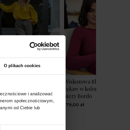
O plikach cookies
ane Spodnie w kolorze
Wiskozowa Bluzka na długi
rym z szerokimi
rękaw w kolorze bordowym
ołecznościowe i analizować
awkami Caroline Grey
Mery Bordo
artnerom społecznościowym,
,00 zł
179,00 zł
anymi od Ciebie lub