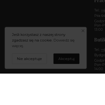
Prac
Tel.:
+4
Piła 6
Godzin
Pon-Pt
13:00
Jeśli korzystasz z naszej strony
Buti
zgadzasz się na cookie.
Dowiedz się
więcej
.
Tel.:
+4
Bydgos
Nie akceptuje
Akceptuj
Godzin
Pon-Pt
14:00