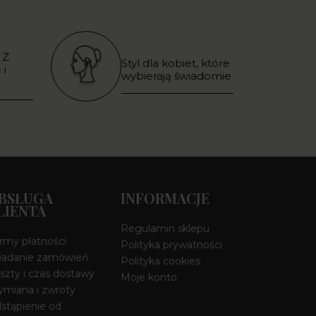
 Z
Styl dla kobiet, które
 i
wybierają świadomie
BSŁUGA
INFORMACJE
LIENTA
Regulamin sklepu
rmy płatności
Polityka prywatności
ładanie zamówień
Polityka cookies
szty i czas dostawy
Moje konto
miana i zwroty
stąpienie od