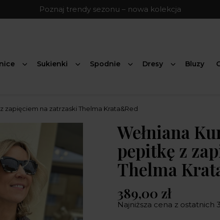
Poznaj trendy sezonu – nowa kolekcja
nice
Sukienki
Spodnie
Dresy
Bluzy
G
 z zapięciem na zatrzaski Thelma Krata&Red
Wełniana Ku
pepitkę z zap
Thelma Kra
389,00 zł
Najniższa cena z ostatnich 3