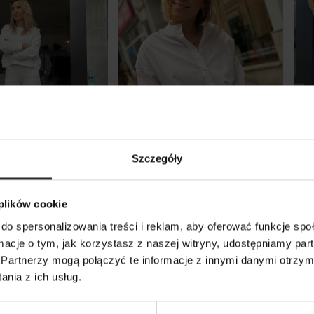
Szczegóły
taw dresowy z
Bawełniana Koszula ze
Lni
 plików cookie
i nogawkami New
stójką asymetryczna w
sza
do spersonalizowania treści i reklam, aby oferować funkcje sp
e
kolorze białym Lidia White
nog
ormacje o tym, jak korzystasz z naszej witryny, udostępniamy p
259,00 zł
299
Partnerzy mogą połączyć te informacje z innymi danymi otrzym
nia z ich usług.