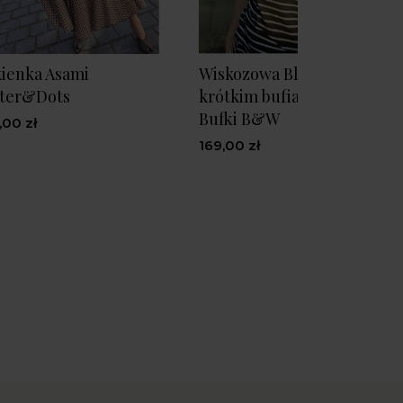
ienka Asami
Wiskozowa Bluzka w paski 
tter&Dots
krótkim bufiastym rękawe
Bufki B&W
,00 zł
169,00 zł