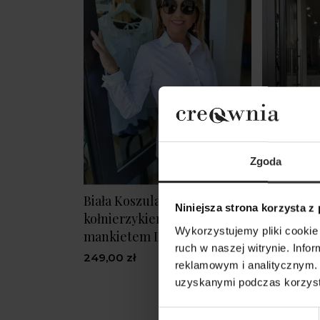
Zgoda
Biała Koszula Bawełniana z
Biały zes
Niniejsza strona korzysta z
kołnierzykiem i szerokim
szerokim
Wykorzystujemy pliki cookie 
mankietem Levi White New
York Whit
ruch w naszej witrynie. Inf
249,00 zł
449,00 zł
reklamowym i analitycznym. 
uzyskanymi podczas korzysta
Wybór