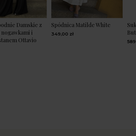
podnie Damskie z
Spódnica Matilde White
Suk
 nogawkami i
Bu
349,00 zł
stanem Ottavio
589