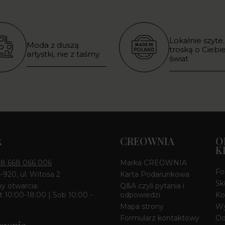
Lokalnie szyte.
Moda z duszą
troską o Ciebie
artystki, nie z taśmy
świat
k
CREOWNIA
O
K
8 668 066 006
Marka CREOWNIA
Fo
4-920, ul. Witosa 2
Karta Podarunkowa
Sk
y otwarcia:
Q&A czyli pytania i
 10:00-18:00 | Sob 10:00 -
odpowiedzi
Ko
Mapa strony
Wy
Formularz kontaktowy
Od