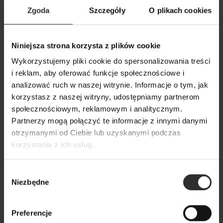
Zgoda
Szczegóły
O plikach cookies
Niniejsza strona korzysta z plików cookie
Wykorzystujemy pliki cookie do spersonalizowania treści
Elastyczna Koszula Bawełniana
i reklam, aby oferować funkcje społecznościowe i
biała zapinana na guziki Galea
analizować ruch w naszej witrynie. Informacje o tym, jak
White
korzystasz z naszej witryny, udostępniamy partnerom
239,00 zł
społecznościowym, reklamowym i analitycznym.
Partnerzy mogą połączyć te informacje z innymi danymi
otrzymanymi od Ciebie lub uzyskanymi podczas
Popularne produkty
korzystania z ich usług.
Wybrane dla Ciebie z sercem i charakterem
Wybór
Niezbędne
zgody
Wszystkie produkty
Preferencje