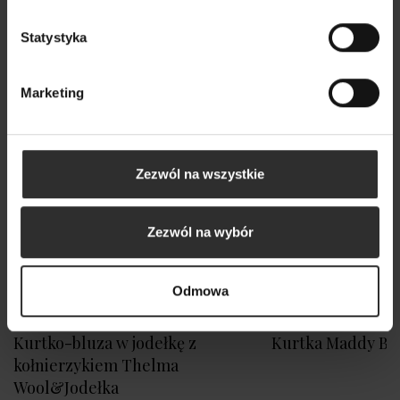
Nowy
Statystyka
Marketing
Zezwól na wszystkie
Zezwól na wybór
Odmowa
Kurtko-bluza w jodełkę z
Kurtka Maddy Be
kołnierzykiem Thelma
Wool&Jodełka