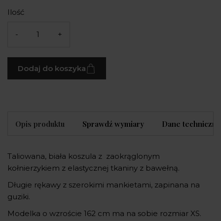
Ilość
-
+
Dodaj do koszyka
Opis produktu
Sprawdź wymiary
Dane techniczne
Taliowana, biała koszula z zaokrąglonym
kołnierzykiem z elastycznej tkaniny z bawełną.
Długie rękawy z szerokimi mankietami, zapinana na
guziki.
Modelka o wzroście 162 cm ma na sobie rozmiar XS.