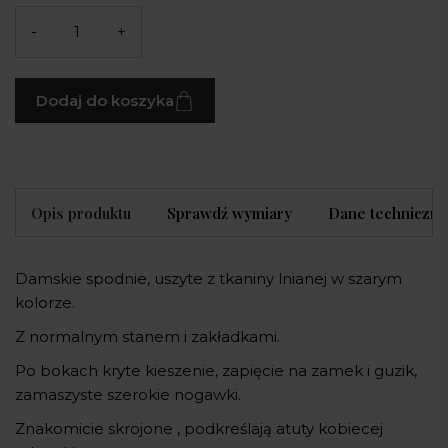
-
+
Dodaj do koszyka
Opis produktu
Sprawdź wymiary
Dane techniczne
Damskie spodnie, uszyte z tkaniny lnianej w szarym
kolorze.
Z normalnym stanem i zakładkami.
Po bokach kryte kieszenie, zapięcie na zamek i guzik,
zamaszyste szerokie nogawki.
Znakomicie skrojone , podkreślają atuty kobiecej