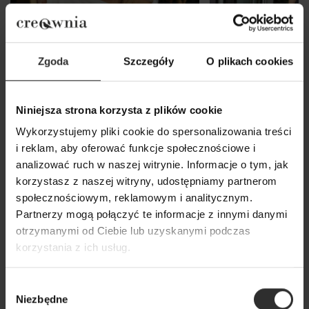
Zgoda
Szczegóły
O plikach cookies
Niniejsza strona korzysta z plików cookie
Wykorzystujemy pliki cookie do spersonalizowania treści
i reklam, aby oferować funkcje społecznościowe i
Wiskozowa Bluzka w kolorze
Czarny Żakiet z w
analizować ruch w naszej witrynie. Informacje o tym, jak
ecru z dekoltem w łódkę Julia
Black&Crown
korzystasz z naszej witryny, udostępniamy partnerom
Ecru
społecznościowym, reklamowym i analitycznym.
629,00 zł
Partnerzy mogą połączyć te informacje z innymi danymi
179,00 zł
otrzymanymi od Ciebie lub uzyskanymi podczas
korzystania z ich usług.
Popularne produkty
Wybór
Niezbędne
zgody