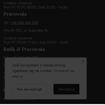
Godziny otwarcia:
Pon-Pt 10:00-18:00 | Sob 10:00 - 14:00
Pracownia
Tel.:
+48 668 066 003
Piła 64-920, ul. Kujawska 1b
Godziny otwarcia:
Pon-Pt 09:00-17:00 | Sob 09:00 - 13:00
Butik & Pracownia
Tel.:
+48 668 680 727
Jeśli korzystasz z naszej strony
Bydgoszcz 85-010, ul. Dworcowa 6
zgadzasz się na cookie.
Dowiedz się
Godziny otwarcia:
więcej
.
Pon-Pt 10:00-18:00 | Sob 10:00 - 14:00
CREOWNIA
Nie akceptuje
Akceptuj
Marka CREOWNIA