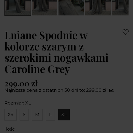
Lniane Spodnie w
kolorze szarym z
szerokimi nogawkami
Caroline Grey
299,00 zł
Najniższa cena z ostatnich 30 dni to: 299,00 zł
Rozmiar: XL
XS
S
M
L
XL
Ilość