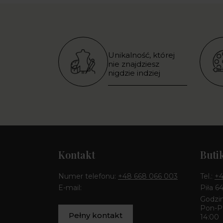
Unikalność, której
nie znajdziesz
nigdzie indziej
Kontakt
Buti
Numer telefonu:
+48 668 066 003
Tel.:
+4
E-mail:
Piła 6
Godzin
Pon-Pt
Pełny kontakt
14:00