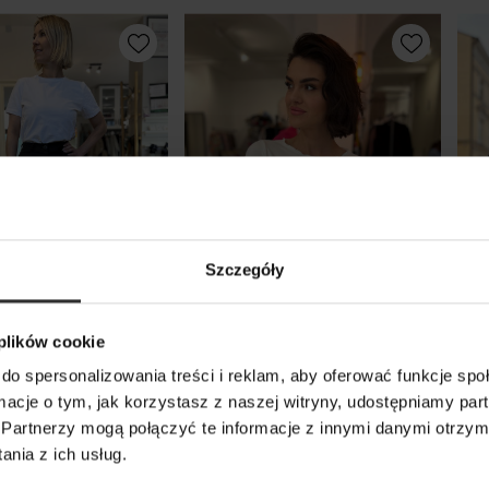
Szczegóły
 plików cookie
do spersonalizowania treści i reklam, aby oferować funkcje sp
odnie z szeroką
Wiskozowa Bluzka na długi
Wis
ormacje o tym, jak korzystasz z naszej witryny, udostępniamy p
 kieszeniami Karol
rękaw w kolorze ecru Mery
ręk
Partnerzy mogą połączyć te informacje z innymi danymi otrzym
k
Ecru
Mer
nia z ich usług.
179,00 zł
179