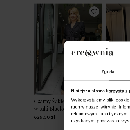
Zgoda
Niniejsza strona korzysta z
Wykorzystujemy pliki cookie 
Czarny Żakiet z wiązaniem
Czarne Sp
ruch w naszej witrynie. Inf
w talii Black&Crown
nogawką i
reklamowym i analitycznym. 
Maxi Blac
629,00 zł
uzyskanymi podczas korzysta
299,00 zł