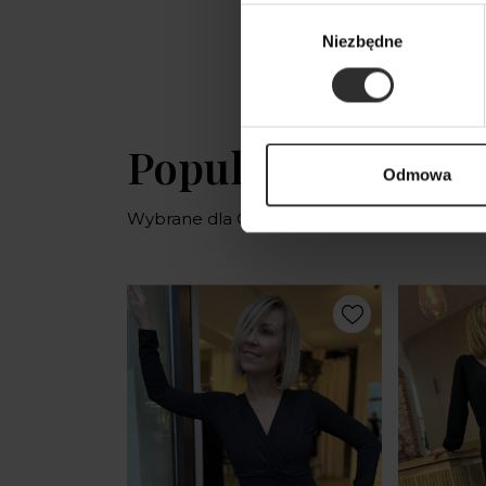
Wybór
Niezbędne
zgody
Popularne produ
Odmowa
Wybrane dla Ciebie z sercem i charaktere