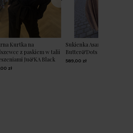
rna Kurtka na
Sukienka Asami
szewce z paskiem w talii
Butter&Dots
ieszeniami Ju&KA Black
589,00 zł
,00 zł