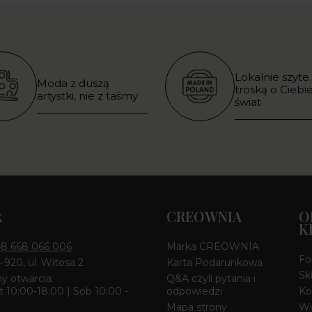
Lokalnie szyte.
Moda z duszą
troską o Ciebie
artystki, nie z taśmy
świat
k
CREOWNIA
O
K
8 668 066 006
Marka CREOWNIA
Fo
4-920, ul. Witosa 2
Karta Podarunkowa
Sk
y otwarcia:
Q&A czyli pytania i
 10:00-18:00 | Sob 10:00 -
odpowiedzi
Ko
Mapa strony
Wy