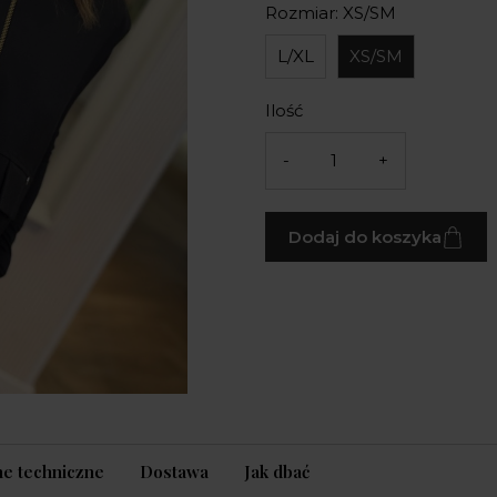
Rozmiar: XS/SM
L/XL
XS/SM
Ilość
-
+
Dodaj do koszyka
e techniczne
Dostawa
Jak dbać