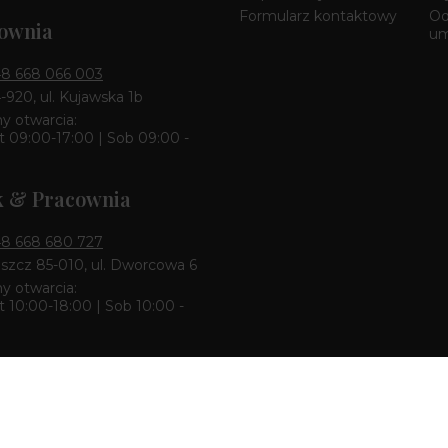
Formularz kontaktowy
Od
ownia
u
8 668 066 003
4-920, ul. Kujawska 1b
y otwarcia:
 09:00-17:00 | Sob 09:00 -
k & Pracownia
8 668 680 727
zcz 85-010, ul. Dworcowa 6
y otwarcia:
 10:00-18:00 | Sob 10:00 -