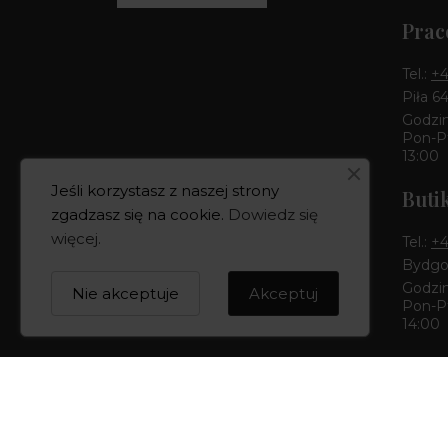
Prac
Tel.:
+4
Piła 6
Godzin
Pon-Pt
13:00
Jeśli korzystasz z naszej strony
Buti
zgadzasz się na cookie.
Dowiedz się
więcej
.
Tel.:
+4
Bydgos
Godzin
Nie akceptuje
Akceptuj
Pon-Pt
14:00