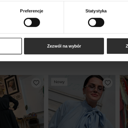
Preferencje
Statystyka
kty
Zezwól na wybór
Z
m
Nowy