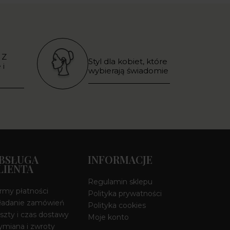
 Z
Styl dla kobiet, które
 i
wybierają świadomie
BSŁUGA
INFORMACJE
LIENTA
Regulamin sklepu
rmy płatności
Polityka prywatności
ładanie zamówień
Polityka cookies
szty i czas dostawy
Moje konto
miana i zwroty