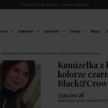
Poznaj trendy sezonu – nowa kolekcja
nice
Sukienki
Spodnie
Dresy
Bluzy
G
Kamizelka z kieszeniami w kolorze czarnym Gilet Black&Crown
Kamizelka z 
kolorze czar
Black&Crow
339,00 zł
Najniższa cena z ostatnich 3