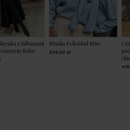
kienka z falbanami
Bluzka Felicidad Blue
Cza
e czarnym Boho
pod
349,00 zł
k
i k
419