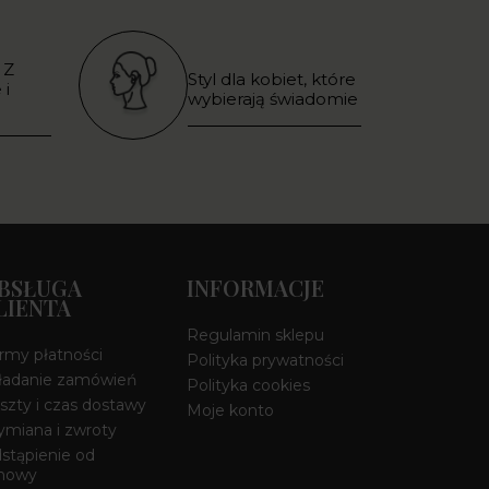
 Z
Styl dla kobiet, które
 i
wybierają świadomie
BSŁUGA
INFORMACJE
LIENTA
Regulamin sklepu
rmy płatności
Polityka prywatności
ładanie zamówień
Polityka cookies
szty i czas dostawy
Moje konto
miana i zwroty
stąpienie od
mowy