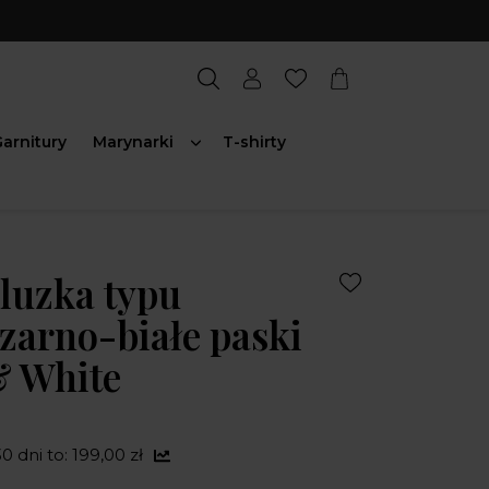
arnitury
Marynarki
T-shirty
luzka typu
czarno-białe paski
& White
0 dni to: 199,00 zł