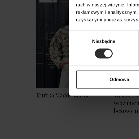
ruch w naszej witrynie. Inf
reklamowym i analitycznym. 
uzyskanymi podczas korzysta
Wybór
Niezbędne
zgody
Odmowa
Kurtka Maddy Barok
Wiskozowa
wiązaniem
beżowym 