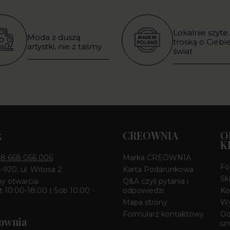
Lokalnie szyte.
Moda z duszą
troską o Ciebie
artystki, nie z taśmy
świat
k
CREOWNIA
O
K
8 668 066 006
Marka CREOWNIA
Fo
4-920, ul. Witosa 2
Karta Podarunkowa
Sk
y otwarcia:
Q&A czyli pytania i
 10:00-18:00 | Sob 10:00 -
odpowiedzi
Ko
Mapa strony
Wy
Formularz kontaktowy
Od
ownia
u