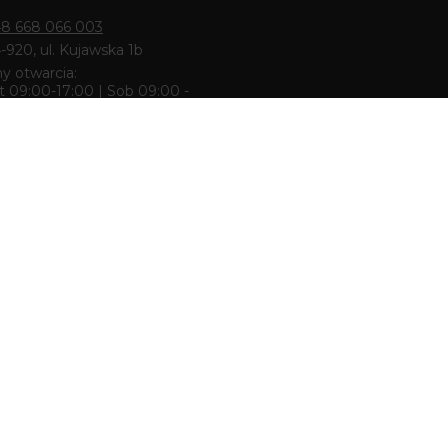
8 668 066 003
4-920, ul. Kujawska 1b
y otwarcia:
 09:00-17:00 | Sob 09:00 -
k & Pracownia
8 668 680 727
zcz 85-010, ul. Dworcowa 6
y otwarcia:
 10:00-18:00 | Sob 10:00 -