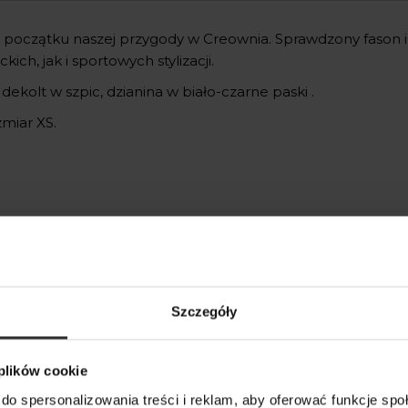
początku naszej przygody w Creownia. Sprawdzony fason i
kich, jak i sportowych stylizacji.
dekolt w szpic, dzianina w biało-czarne paski .
miar XS.
kty
Szczegóły
m
 plików cookie
do spersonalizowania treści i reklam, aby oferować funkcje sp