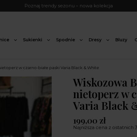
Poznaj trendy sezonu – nowa kolekcja
nice
Sukienki
Spodnie
Dresy
Bluzy
G
etoperz w czarno-białe paski Varia Black & White
Wiskozowa B
nietoperz w 
Varia Black 
199,00 zł
Najniższa cena z ostatnich 3