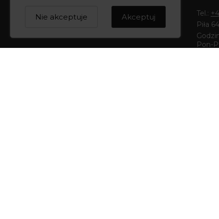
Tel.:
+4
Nie akceptuje
Akceptuj
Piła 6
Godzin
Pon-Pt
13:00
Buti
Tel.:
+4
Bydgos
Godzin
Pon-Pt
14:00