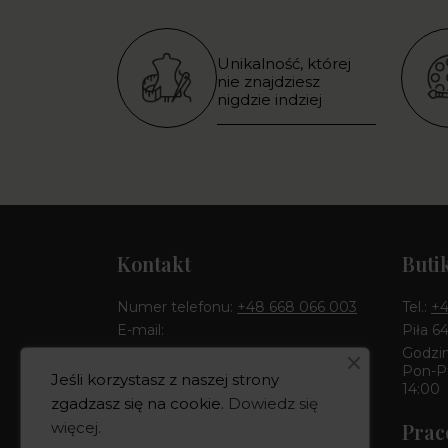
Unikalność, której
nie znajdziesz
nigdzie indziej
Kontakt
Buti
Numer telefonu:
+48 668 066 003
Tel.:
+4
E-mail:
Piła 6
Godzin
Pon-Pt
Jeśli korzystasz z naszej strony
Pełny kontakt
14:00
zgadzasz się na cookie.
Dowiedz się
Prac
więcej
.