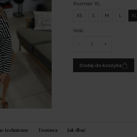
Rozmiar: XL
XS
S
M
L
X
Ilość
-
+
Dodaj do koszyka
e techniczne
Dostawa
Jak dbać