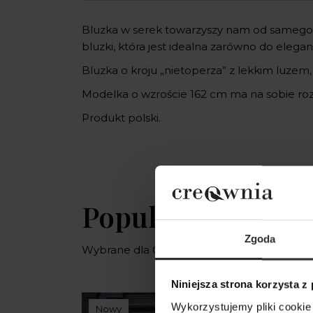
Bluzka w serek towarzyszy nam od samego 
bluzki, która jest idealna zarówno do eleganc
Bluzka o kroju „nietoperza” z lekkim luzem, 
Modelka o wzroście 162 cm ma na sobie roz
Produkt polski.
Popularne produ
Zgoda
Wybrane dla Ciebie z sercem i charaktere
Niniejsza strona korzysta z
Wykorzystujemy pliki cookie 
Nowy