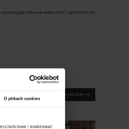
 wysokogatunkowa wiskoza to tajemnica tej
Wszystkie produkty
O plikach cookies
ołecznościowe i analizować