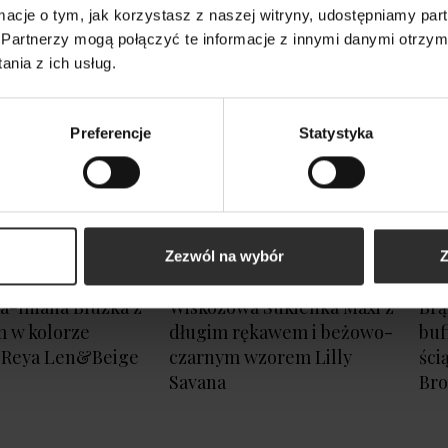
ormacje o tym, jak korzystasz z naszej witryny, udostępniamy p
Partnerzy mogą połączyć te informacje z innymi danymi otrzym
nia z ich usług.
Preferencje
Statystyka
Zezwól na wybór
Z
-lniana Bluzka z
Wiskozowa Sukienka Maxi z
Brą
 w kolorze
długim rękawem i beżowo-
buf
Reya Len&Beige
czarnym wzorem Lilly
ści
Savana
Br