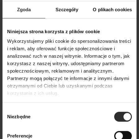
Zgoda
Szczegóły
O plikach cookies
Niniejsza strona korzysta z plików cookie
Bawełniane czarne Spodnie
Czarne Spodnie z
Wykorzystujemy pliki cookie do spersonalizowania treści
Cygaretki na gumce Joycs Black
nogawką i kiesze
i reklam, aby oferować funkcje społecznościowe i
Maxi Black
199,00 zł
analizować ruch w naszej witrynie. Informacje o tym, jak
299,00 zł
korzystasz z naszej witryny, udostępniamy partnerom
społecznościowym, reklamowym i analitycznym.
Partnerzy mogą połączyć te informacje z innymi danymi
Popularne produkty
otrzymanymi od Ciebie lub uzyskanymi podczas
korzystania z ich usług.
Wybrane dla Ciebie z sercem i charakterem
Wybór
Wszystkie produkty
Niezbędne
zgody
Preferencje