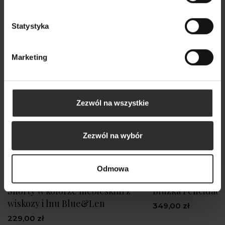
Nowy
Statystyka
Marketing
Zezwól na wszystkie
Zezwól na wybór
Odmowa
Shorty w kolorze niebieskim z
Bluzka Felicidad 
wiskozy i lnu Blue&Len
349,00 zł
229,00 zł