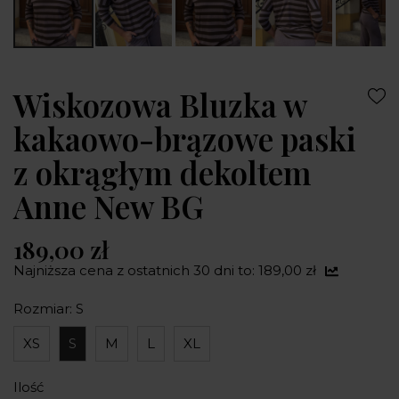
Wiskozowa Bluzka w
kakaowo-brązowe paski
z okrągłym dekoltem
Anne New BG
189,00 zł
Najniższa cena z ostatnich 30 dni to: 189,00 zł
Rozmiar: S
XS
S
M
L
XL
Ilość