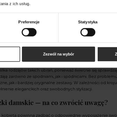
nia z ich usług.
299,00 zł
Preferencje
Statystyka
 kobiet interesuje się modą i chce dobrze wyglądać w każde
Zezwól na wybór
Z
wych stylizacji, warto wyposażyć się w różnorodne części 
tów stroju, o których nie należy zapominać kompletując zawa
kilka rodzajów takich ubrań, ponieważ świetnie się sprawdz
dają zarówno ze spodniami, jak i spódnicami. Bez problemu
zne, jak i bardziej oryginalne zestawy. W zależności od kr
łnienie eleganckich oraz swobodnych stylizacji.
zki damskie — na co zwrócić uwagę?
 kobieta powinna zadbać o odpowiednie wyposażenie swojej