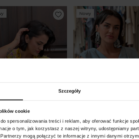
wy
Nowy
Szczegóły
 plików cookie
a Fleur Flowers
Dwustronna niebieska Bl
do spersonalizowania treści i reklam, aby oferować funkcje sp
bez rękawów Blues Len&
ormacje o tym, jak korzystasz z naszej witryny, udostępniamy p
0 zł
Blue
Partnerzy mogą połączyć te informacje z innymi danymi otrzym