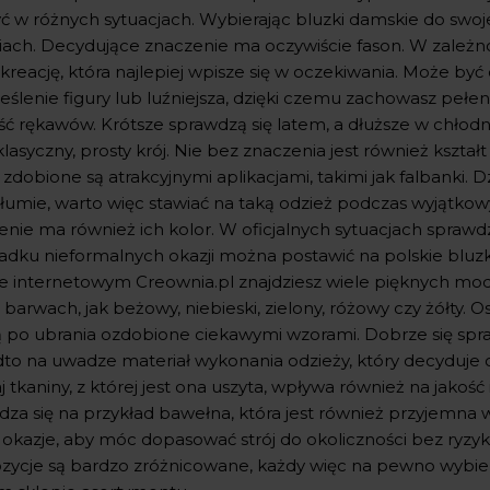
ć w różnych sytuacjach. Wybierając bluzki damskie do swojej
ach. Decydujące znaczenie ma oczywiście fason. W zależnośc
 kreację, która najlepiej wpisze się w oczekiwania. Może b
eślenie figury lub luźniejsza, dzięki czemu zachowasz peł
ć rękawów. Krótsze sprawdzą się latem, a dłuższe w chłodni
lasyczny, prosty krój. Nie bez znaczenia jest również kszta
i zdobione są atrakcyjnymi aplikacjami, takimi jak falbanki
 tłumie, warto więc stawiać na taką odzież podczas wyjątko
enie ma również ich kolor. W oficjalnych sytuacjach sprawd
adku nieformalnych okazji można postawić na polskie bluz
ie internetowym Creownia.pl znajdziesz wiele pięknych mode
 barwach, jak beżowy, niebieski, zielony, różowy czy żółty. 
ą po ubrania ozdobione ciekawymi wzorami. Dobrze się spra
to na uwadze materiał wykonania odzieży, który decyduje 
 tkaniny, z której jest ona uszyta, wpływa również na jakość
dza się na przykład bawełna, która jest również przyjemna 
 okazje, aby móc dopasować strój do okoliczności bez ryzyk
zycje są bardzo zróżnicowane, każdy więc na pewno wybier