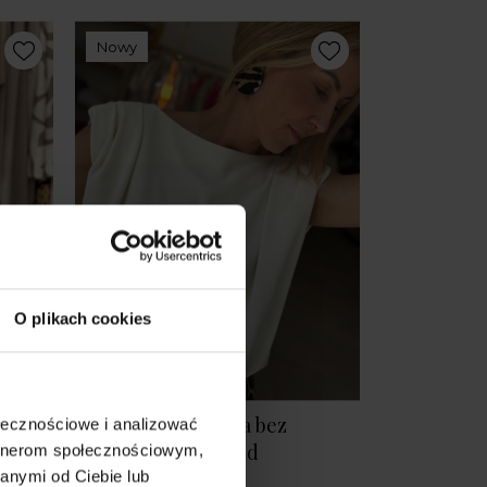
Nowy
O plikach cookies
uzka
Dwustronna Bluzka bez
ołecznościowe i analizować
Wool
rękawów Blues Sand
artnerom społecznościowym,
anymi od Ciebie lub
299,00 zł