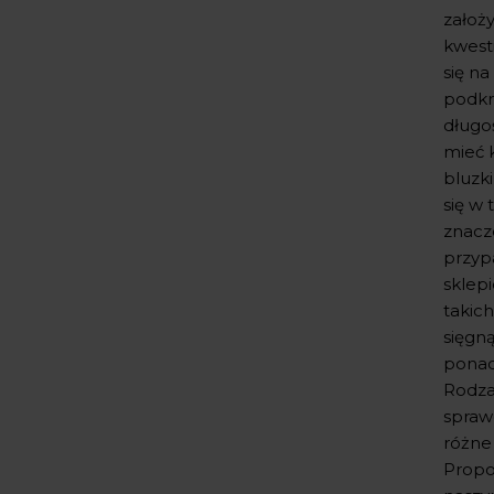
założy
kwesti
się na
podkr
długoś
mieć k
bluzk
się w
znacz
przyp
sklep
takich
sięgn
ponad
Rodzaj
spraw
różne
Propo