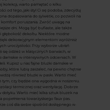
 kolekcji, warto pamiętać o kilku
i od tego, jaki styl Ci się podoba, zdecyduj
yć ona dopasowana do sylwetki, co pozwoli na
en komfort poruszania. Zwróć uwagę na
ejsze dni. Mogą być bufiaste, ale także
łt i głębokość dekoltu. Niektóre modne
. Dzięki dekoracyjnym elementom wyróżnisz
wych uroczystości. Przy wyborze ubrań
zi się odzież w klasycznych barwach, w
ki damskie w intensywnych odcieniach. W
li. Kupisz u nas fajne bluzki damskie w
Osoby, które lubią zaszaleć, na pewno chętnie
wdzą również bluzki w paski. Warto mieć
o tym, czy będzie ona wygodna w noszeniu.
 izolacji termicznej oraz wentylację. Dobrze
w dotyku. Warto mieć kilka sztuk bluzek na
a popełnienia towarzyskiego faux pas.
ze coś dla siebie spośród dostępnego w