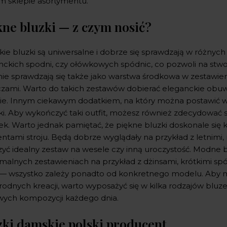
m sklepie asortymentu.
kne bluzki — z czym nosić?
ie bluzki są uniwersalne i dobrze się sprawdzają w różnych
nckich spodni, czy ołówkowych spódnic, co pozwoli na stwo
nie sprawdzają się także jako warstwa środkowa w zestawie
czami. Warto do takich zestawów dobierać eleganckie obu
ie. Innym ciekawym dodatkiem, na który można postawić w c
ki. Aby wykończyć taki outfit, możesz również zdecydować si
ek. Warto jednak pamiętać, że piękne bluzki doskonale si
ntami stroju. Będą dobrze wyglądały na przykład z letnimi
zyć idealny zestaw na wesele czy inną uroczystość. Modne b
rmalnych zestawieniach na przykład z dżinsami, krótkimi sp
 — wszystko zależy ponadto od konkretnego modelu. Aby 
rodnych kreacji, warto wyposażyć się w kilka rodzajów blu
wych kompozycji każdego dnia.
zki damskie polski producent