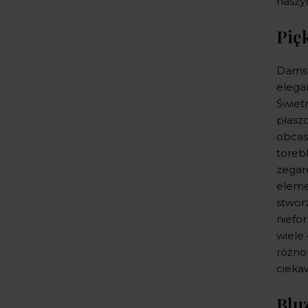
naszy
Pię
Damsk
elega
Świet
płasz
obcas
toreb
zegar
eleme
stwor
niefo
wiele
różno
cieka
Blu