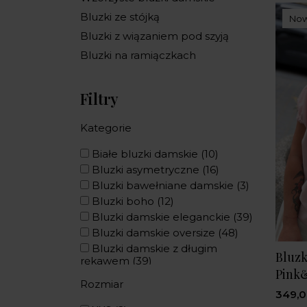
Bluzki ze stójką
No
Bluzki z wiązaniem pod szyją
Bluzki na ramiączkach
Filtry
Kategorie
Białe bluzki damskie
(10)
Bluzki asymetryczne
(16)
Bluzki bawełniane damskie
(3)
Bluzki boho
(12)
Bluzki damskie eleganckie
(39)
Bluzki damskie oversize
(48)
Bluzki damskie z długim
Bluzk
rękawem
(39)
Pink
Bluzki damskie z krótkim
Rozmiar
rękawem
(28)
349,0
Bluzki do spódnicy
(75)