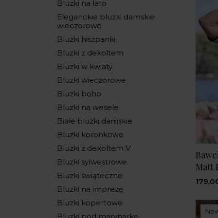
Bluzki na lato
Eleganckie bluzki damskie
wieczorowe
Bluzki hiszpanki
Bluzki z dekoltem
Bluzki w kwiaty
Bluzki wieczorowe
Bluzki boho
Bluzki na wesele
Białe bluzki damskie
Bluzki koronkowe
Bluzki z dekoltem V
Baweł
Bluzki sylwestrowe
Matt
Bluzki świąteczne
179,00
Bluzki na imprezę
Bluzki kopertowe
No
Bluzki pod marynarkę