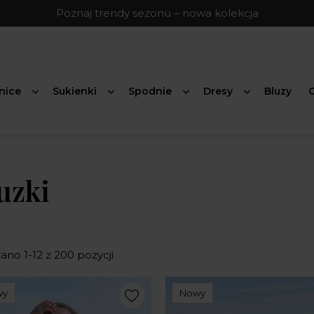
Poznaj trendy sezonu – nowa kolekcja
nice
Sukienki
Spodnie
Dresy
Bluzy
G
uzki
ano 1-12 z 200 pozycji
wy
Nowy