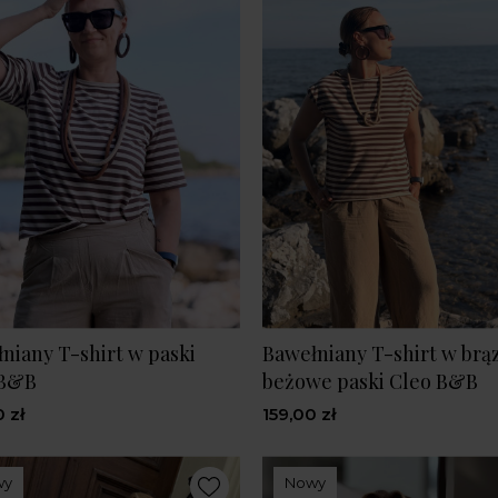
niany T-shirt w paski
Bawełniany T-shirt w br
 B&B
beżowe paski Cleo B&B
 zł
159,00 zł
wy
Nowy