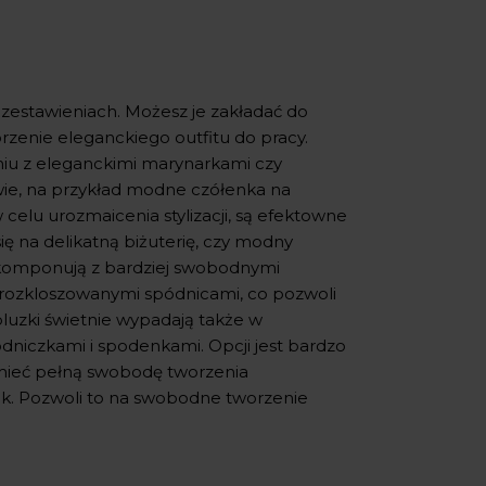
 zestawieniach. Możesz je zakładać do
rzenie eleganckiego outfitu do pracy.
niu z eleganckimi marynarkami czy
wie, na przykład modne czółenka na
elu urozmaicenia stylizacji, są efektowne
ę na delikatną biżuterię, czy modny
ę komponują z bardziej swobodnymi
, rozkloszowanymi spódnicami, co pozwoli
luzki świetnie wypadają także w
ódniczkami i spodenkami. Opcji jest bardzo
mieć pełną swobodę tworzenia
zek. Pozwoli to na swobodne tworzenie