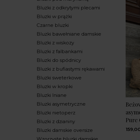
Bluzki z odkrytymi plecami
Bluzki w prążki
Czarne bluzki
Bluzki bawełniane damskie
Bluzki z wiskozy
Bluzki z falbankami
Bluzki do spódnicy
Bluzki z bufiastymi rękawami
Bluzki sweterkowe
Bluzki w kropki
Bluzki lniane
Beżow
Bluzki asymetryczne
asyme
Bluzki nietoperz
Pure
Bluzki z dzianiny
159,00
Bluzki damskie oversize
Wzorzyste bluzki damskie