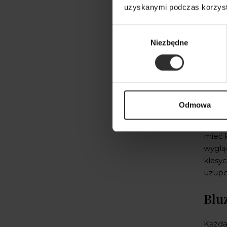
Bluzki z dzianiny
(63)
uzyskanymi podczas korzysta
Bluzki ze stójką
(1)
Bluzki z falbankami
(11)
Wybór
Bluzki z odkrytymi plecami
(10)
Niezbędne
zgody
Bluzki z wiskozy
(65)
Bluzki z wiązaniem pod szyją
(6)
Bluzki świąteczne
(31)
Czarne bluzki
(31)
Wiele
Eleganckie bluzki damskie
Odmowa
cieka
wieczorowe
(8)
elemen
Wzorzyste bluzki damskie
(3)
mieć 
wyglą
klasyc
uzupe
Blu
Każda