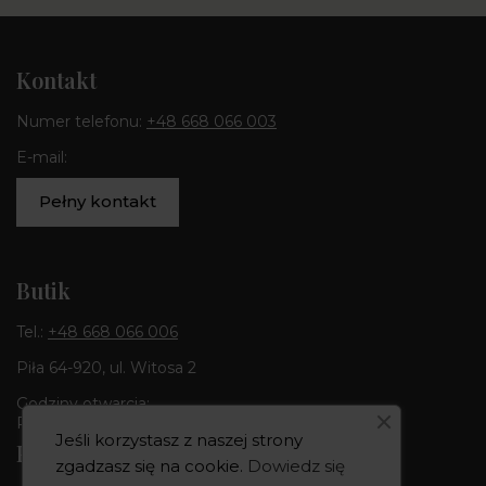
Kontakt
Numer telefonu:
+48 668 066 003
E-mail:
Pełny kontakt
Butik
Tel.:
+48 668 066 006
Piła 64-920, ul. Witosa 2
Godziny otwarcia:
Pon-Pt 10:00-18:00 | Sob 10:00 - 14:00
Jeśli korzystasz z naszej strony
Pracownia
zgadzasz się na cookie.
Dowiedz się