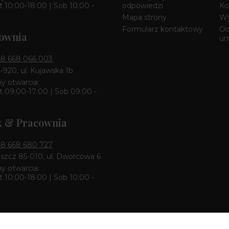
 10:00-18:00 | Sob 10:00 -
odpowiedzi
Ko
Mapa strony
Wy
Formularz kontaktowy
Od
ownia
u
8 668 066 003
4-920, ul. Kujawska 1b
y otwarcia:
 09:00-17:00 | Sob 09:00 -
k & Pracownia
8 668 680 727
zcz 85-010, ul. Dworcowa 6
y otwarcia:
 10:00-18:00 | Sob 10:00 -