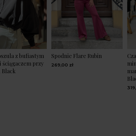
szula z bufiastym
Spodnie Flare Rubin
Cza
 ściągaczem przy
min
269,00 zł
i Black
mar
Bla
319