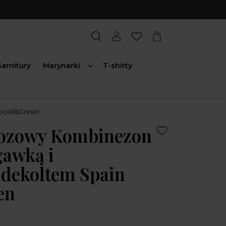
arnitury
Marynarki
T-shirty
ocell&Green
kozowy Kombinezon
gawką i
 dekoltem Spain
en