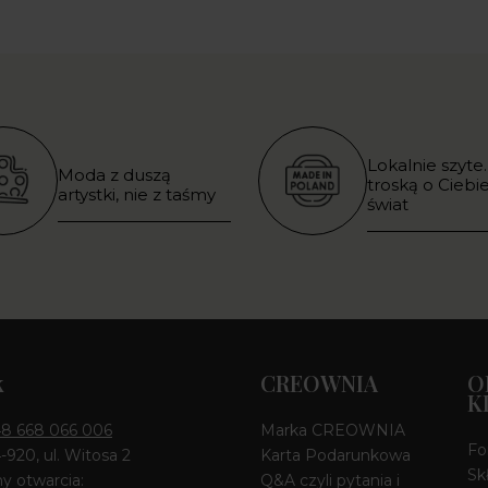
Lokalnie szyte.
Moda z duszą
troską o Ciebie
artystki, nie z taśmy
świat
k
CREOWNIA
O
K
8 668 066 006
Marka CREOWNIA
Fo
4-920, ul. Witosa 2
Karta Podarunkowa
Sk
y otwarcia:
Q&A czyli pytania i