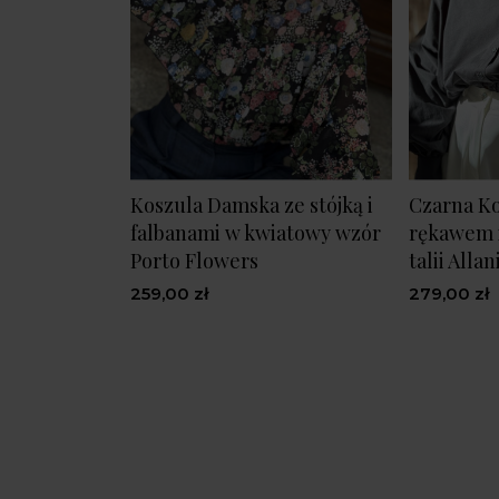
Koszula Damska ze stójką i
Czarna Ko
falbanami w kwiatowy wzór
rękawem i
Porto Flowers
talii Allan
259,00 zł
279,00 zł