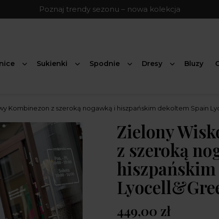
Poznaj trendy sezonu – nowa kolekcja
nice
Sukienki
Spodnie
Dresy
Bluzy
G
wy Kombinezon z szeroką nogawką i hiszpańskim dekoltem Spain Ly
Zielony Wis
z szeroką no
hiszpańskim
Lyocell&Gre
449,00 zł