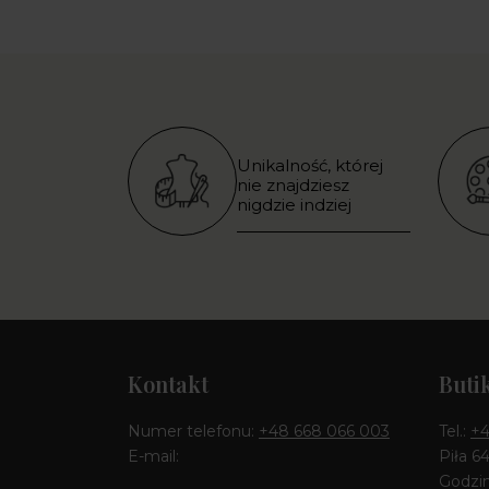
Unikalność, której
nie znajdziesz
nigdzie indziej
Kontakt
Buti
Numer telefonu:
+48 668 066 003
Tel.:
+4
E-mail:
Piła 6
Godzin