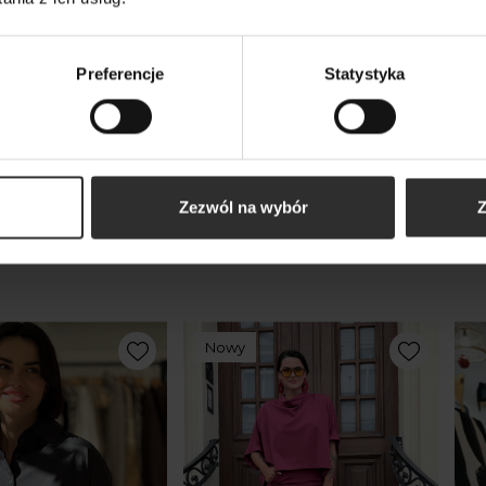
339,00 zł
339
Preferencje
Statystyka
kty
Zezwól na wybór
Z
m
Nowy