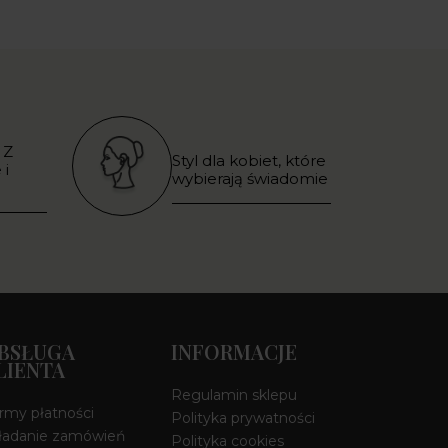
 Z
Styl dla kobiet, które
 i
wybierają świadomie
BSŁUGA
INFORMACJE
LIENTA
Regulamin sklepu
rmy płatności
Polityka prywatności
ładanie zamówień
Polityka cookies