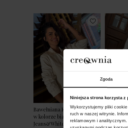
Zgoda
Niniejsza strona korzysta z
Wykorzystujemy pliki cookie 
Bawełniana Kurtka ze stójką
Biały Ele
ruch w naszej witrynie. Inf
w kolorze białym Creo
taliowany
reklamowym i analitycznym. 
Jeans&White
White
uzyskanymi podczas korzysta