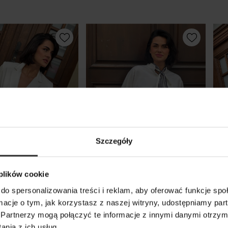
Szczegóły
 plików cookie
do spersonalizowania treści i reklam, aby oferować funkcje sp
gancki Żakiet
Białe Wdzianko pudełkowe
Bia
ormacje o tym, jak korzystasz z naszej witryny, udostępniamy p
 z szerokim pasem
ze stójką Asymetryczne
z r
Partnerzy mogą połączyć te informacje z innymi danymi otrzym
Harper White
Ire
nia z ich usług.