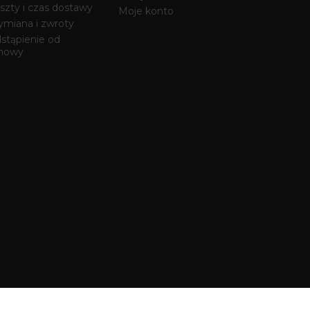
szty i czas dostawy
Moje konto
miana i zwroty
stąpienie od
mowy