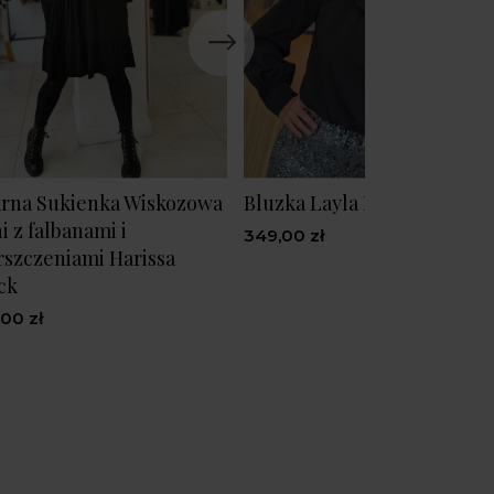
rna Sukienka Wiskozowa
Bluzka Layla Black
i z falbanami i
349,00 zł
szczeniami Harissa
ck
,00 zł