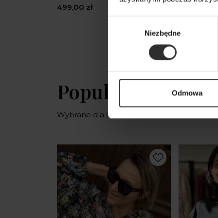
499,00 zł
629,00 zł
Wybór
Niezbędne
zgody
Popularne produ
Odmowa
Wybrane dla Ciebie z sercem i charaktere