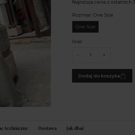
Najniższa cena z ostatnich 3
Rozmiar: One Size
One Size
Ilość
-
+
Dodaj do koszyka
e techniczne
Dostawa
Jak dbać