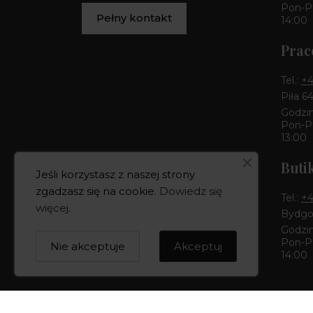
Pon-Pt
Pełny kontakt
14:00
Prac
Tel.:
+4
Piła 6
Godzin
Pon-Pt
13:00
Buti
Jeśli korzystasz z naszej strony
zgadzasz się na cookie.
Dowiedz się
Tel.:
+4
więcej
.
Bydgos
Godzin
Pon-Pt
Nie akceptuje
Akceptuj
14:00