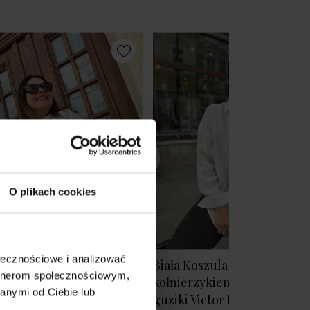
O plikach cookies
ołecznościowe i analizować
łe Wdzianko bez zapięcia
Biała Koszula Wiskozowa z
artnerom społecznościowym,
aglanowym rękawem 3/4
kołnierzykiem zapinana na
anymi od Ciebie lub
n White
guziki Victor Lyocell&Whit