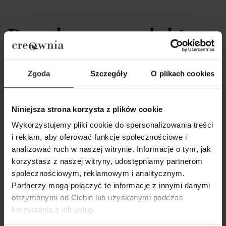
Popularne produkty
Wybrane dla Ciebie z sercem i charakterem
Zgoda
Szczegóły
O plikach cookies
Wszystkie produkty
Niniejsza strona korzysta z plików cookie
Wykorzystujemy pliki cookie do spersonalizowania treści
i reklam, aby oferować funkcje społecznościowe i
analizować ruch w naszej witrynie. Informacje o tym, jak
korzystasz z naszej witryny, udostępniamy partnerom
społecznościowym, reklamowym i analitycznym.
Partnerzy mogą połączyć te informacje z innymi danymi
otrzymanymi od Ciebie lub uzyskanymi podczas
korzystania z ich usług.