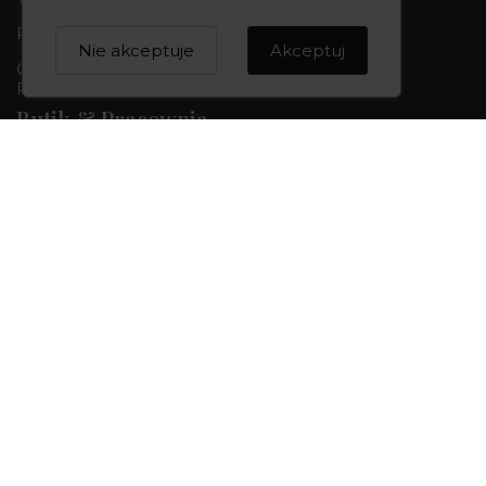
Piła 64-920, ul. Kujawska 1b
Nie akceptuje
Akceptuj
Godziny otwarcia:
Pon-Pt 09:00-17:00 | Sob 09:00 - 13:00
Butik & Pracownia
Tel.:
+48 668 680 727
Bydgoszcz 85-010, ul. Dworcowa 6
Godziny otwarcia:
Pon-Pt 10:00-18:00 | Sob 10:00 - 14:00
CREOWNIA
Marka CREOWNIA
Karta Podarunkowa
Q&A czyli pytania i odpowiedzi
Mapa strony