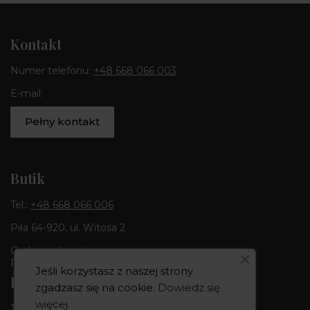
Kontakt
Numer telefonu:
+48 668 066 003
E-mail:
Pełny kontakt
Butik
Tel.:
+48 668 066 006
Piła 64-920, ul. Witosa 2
Godziny otwarcia:
Pon-Pt 10:00-18:00 | Sob 10:00 - 14:00
Jeśli korzystasz z naszej strony
Pracownia
zgadzasz się na cookie.
Dowiedz się
więcej
.
Tel.:
+48 668 066 003