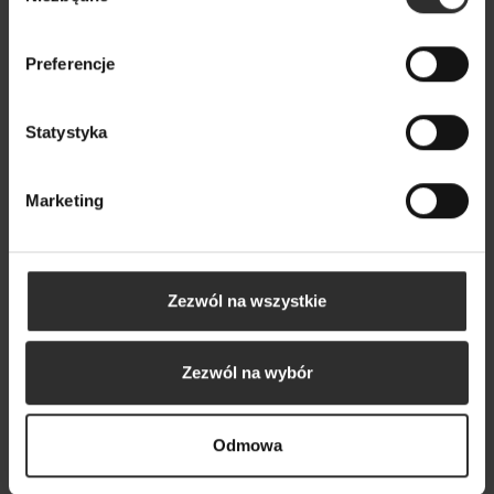
Wybrane dla Ciebie z sercem i charakterem
Wszystkie produkty
Preferencje
Statystyka
Marketing
Zezwól na wszystkie
Zezwól na wybór
Odmowa