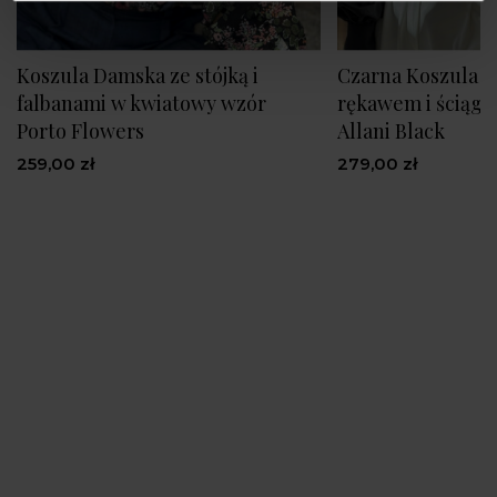
Koszula Damska ze stójką i
Czarna Koszula z
falbanami w kwiatowy wzór
rękawem i ściągac
Porto Flowers
Allani Black
259,00 zł
279,00 zł