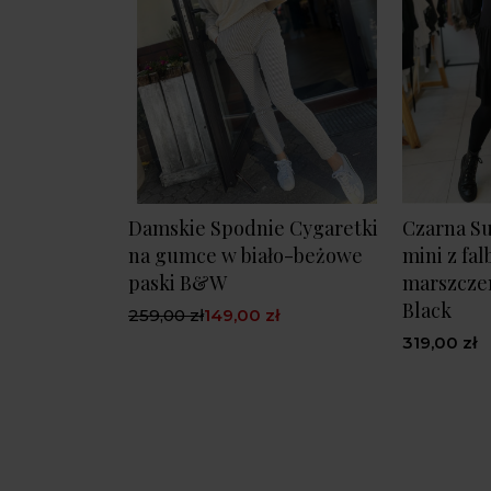
Damskie Spodnie Cygaretki
Czarna S
na gumce w biało-beżowe
mini z fal
paski B&W
marszczen
Black
259,00 zł
149,00 zł
319,00 zł