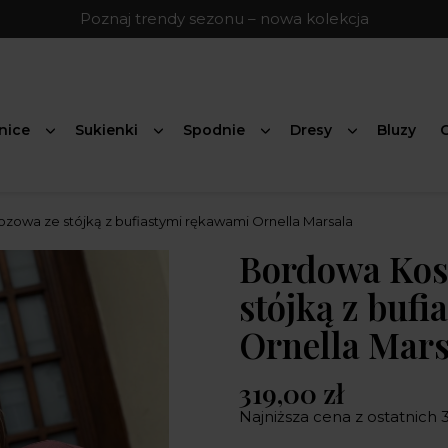
Poznaj trendy sezonu – nowa kolekcja
nice
Sukienki
Spodnie
Dresy
Bluzy
G
zowa ze stójką z bufiastymi rękawami Ornella Marsala
Bordowa Kos
stójką z buf
Ornella Mars
319,00 zł
Najniższa cena z ostatnich 3