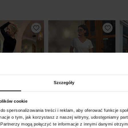
Szczegóły
 plików cookie
do spersonalizowania treści i reklam, aby oferować funkcje sp
aroline Red
Spodnie Caroline
Bia
ormacje o tym, jak korzystasz z naszej witryny, udostępniamy p
Wool&Lines
nog
Partnerzy mogą połączyć te informacje z innymi danymi otrzym