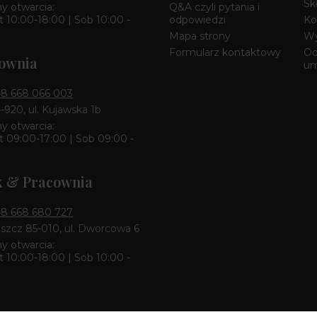
Sk
y otwarcia:
Q&A czyli pytania i
 10:00-18:00 | Sob 10:00 -
odpowiedzi
Ko
Mapa strony
Wy
Formularz kontaktowy
Od
ownia
u
8 668 066 003
4-920, ul. Kujawska 1b
y otwarcia:
 09:00-17:00 | Sob 09:00 -
k & Pracownia
8 668 680 727
zcz 85-010, ul. Dworcowa 6
y otwarcia:
 10:00-18:00 | Sob 10:00 -