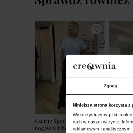
Zgoda
Niniejsza strona korzysta z
Wykorzystujemy pliki cookie 
Czarne Spodnie z szeroką
Spodnie C
ruch w naszej witrynie. Inf
nogawką i kieszeniami Karol
reklamowym i analitycznym. 
299,00 zł