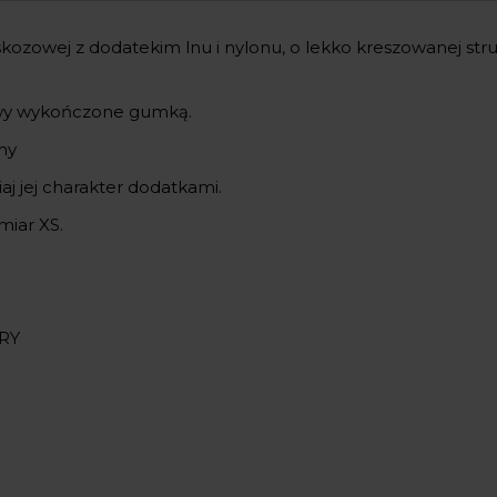
skozowej z dodatekim lnu i nylonu, o lekko kreszowanej str
kawy wykończone gumką.
źny
j jej charakter dodatkami.
miar XS.
RY