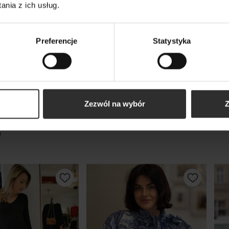
nia z ich usług.
339,00 zł
319
Preferencje
Statystyka
kty
Zezwól na wybór
Z
m