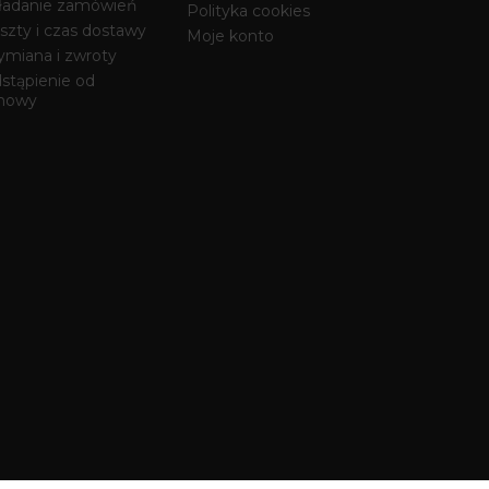
ładanie zamówień
Polityka cookies
szty i czas dostawy
Moje konto
miana i zwroty
stąpienie od
mowy