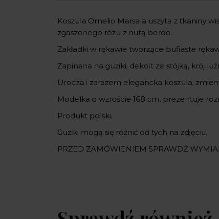
Koszula Ornelio Marsala uszyta z tkaniny wi
zgaszonego różu z nutą bordo.
Zakładki w rękawie tworzące bufiaste rę
Zapinana na guziki, dekolt ze stójką, krój lu
Urocza i zarazem elegancka koszula, zmienia
Modelka o wzroście 168 cm, prezentuje roz
Produkt polski.
Guziki mogą się różnić od tych na zdjęciu.
PRZED ZAMÓWIENIEM SPRAWDŹ WYMIA
Sprawdź również