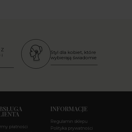
 Z
Styl dla kobiet, które
 i
wybierają świadomie
BSŁUGA
INFORMACJE
LIENTA
Regulamin sklepu
rmy płatności
Polityka prywatności