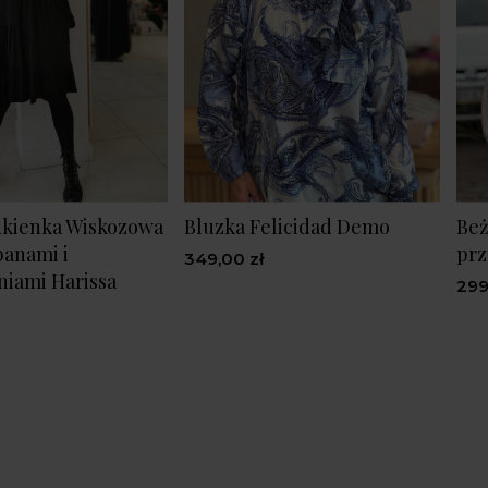
ukienka Wiskozowa
Bluzka Felicidad Demo
Beż
banami i
prz
349,00 zł
iami Harissa
299