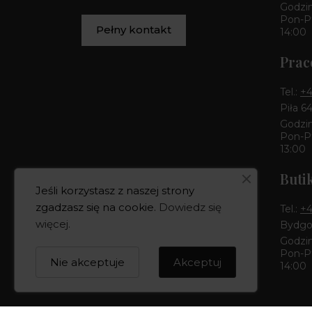
Godzin
Pon-Pt
Pełny kontakt
14:00
Prac
Tel.:
+4
Piła 6
Godzin
Pon-Pt
13:00
Buti
Jeśli korzystasz z naszej strony
zgadzasz się na cookie.
Dowiedz się
Tel.:
+4
więcej
.
Bydgos
Godzin
Pon-Pt
Nie akceptuje
Akceptuj
14:00