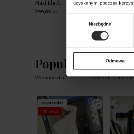
Maxi Black
uzyskanymi podczas korzysta
299,00 zł
Wybór
Niezbędne
zgody
Popularne produ
Odmowa
Wybrane dla Ciebie z sercem i charaktere
Wyprzedaż!
-110,00 zł