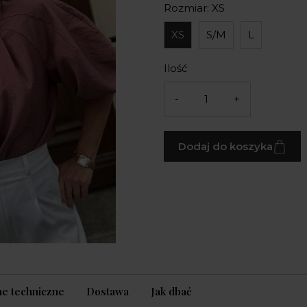
Rozmiar: XS
XS
S/M
L
Ilość
-
+
Dodaj do koszyka
e techniczne
Dostawa
Jak dbać