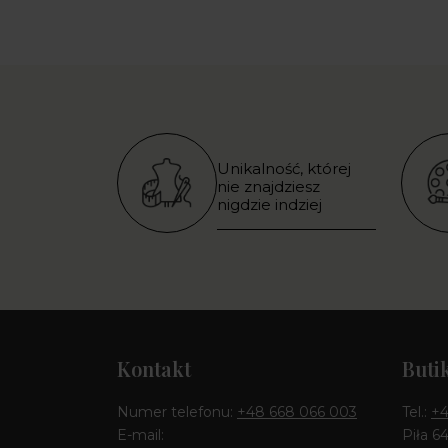
Unikalność, której
nie znajdziesz
nigdzie indziej
Kontakt
Buti
Numer telefonu:
+48 668 066 003
Tel.:
+4
E-mail:
Piła 6