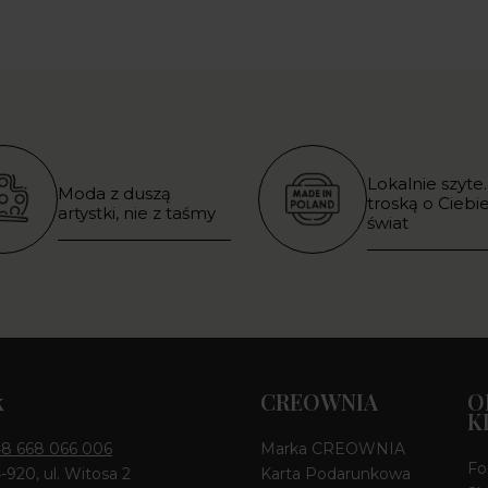
Lokalnie szyte.
Moda z duszą
troską o Ciebie
artystki, nie z taśmy
świat
k
CREOWNIA
O
K
8 668 066 006
Marka CREOWNIA
Fo
4-920, ul. Witosa 2
Karta Podarunkowa