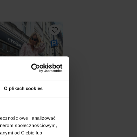
O plikach cookies
ołecznościowe i analizować
łe Spodnie z szerokimi
artnerom społecznościowym,
awkami Caroline White
anymi od Ciebie lub