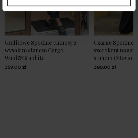
Grafitowe Spodnie chinosy z
Czarne Spodnie 
wysokim stanem Cargo
szerokimi nogaw
Wool&Graphite
stanem Ottavio B
359,00 zł
389,00 zł