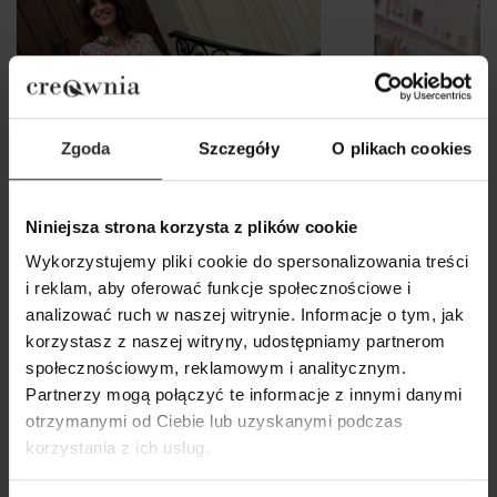
Zgoda
Szczegóły
O plikach cookies
Niniejsza strona korzysta z plików cookie
Wykorzystujemy pliki cookie do spersonalizowania treści
i reklam, aby oferować funkcje społecznościowe i
analizować ruch w naszej witrynie. Informacje o tym, jak
korzystasz z naszej witryny, udostępniamy partnerom
Spodnie Damskie z szeroką
Czerwone Spodni
społecznościowym, reklamowym i analitycznym.
nogawką w kolorze czerwonym
gumce z kieszeni
Partnerzy mogą połączyć te informacje z innymi danymi
Toledo Red
otrzymanymi od Ciebie lub uzyskanymi podczas
269,00 zł
korzystania z ich usług.
319,00 zł