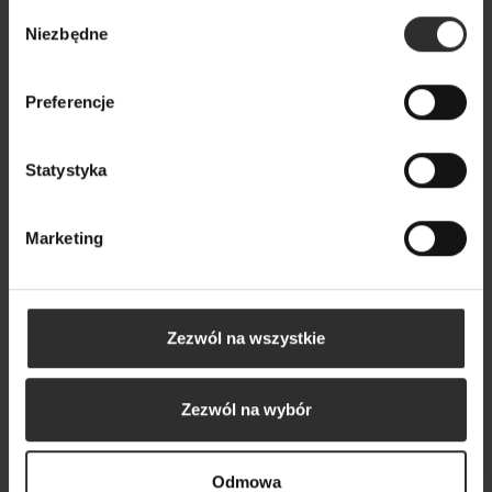
Wybór
Popularne produkty
Niezbędne
zgody
Wybrane dla Ciebie z sercem i charakterem
Preferencje
Wszystkie produkty
Statystyka
Marketing
Zezwól na wszystkie
Zezwól na wybór
Odmowa