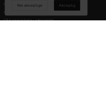
Marka CREOWNIA
Nie akceptuje
Akceptuj
Karta Podarunkowa
Q&A czyli pytania i odpowiedzi
Mapa strony
Formularz kontaktowy
OBSŁUGA KLIENTA
Formy płatności
Składanie zamówień
Koszty i czas dostawy
Wymiana i zwroty
Odstąpienie od umowy
INFORMACJE