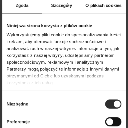
Zgoda
Szczegóły
O plikach cookies
Niniejsza strona korzysta z plików cookie
Wiskozowa Bluzka na długi
Biała Koszula Wi
rękaw w kolorze ecru Mery Ecru
kołnierzykiem za
Wykorzystujemy pliki cookie do spersonalizowania treści
i reklam, aby oferować funkcje społecznościowe i
guziki Victor Ly
179,00 zł
analizować ruch w naszej witrynie. Informacje o tym, jak
279,00 zł
korzystasz z naszej witryny, udostępniamy partnerom
społecznościowym, reklamowym i analitycznym.
Partnerzy mogą połączyć te informacje z innymi danymi
Popularne produkty
otrzymanymi od Ciebie lub uzyskanymi podczas
korzystania z ich usług.
Wybrane dla Ciebie z sercem i charakterem
Wszystkie produkty
Wybór
Niezbędne
zgody
Preferencje
Nowy