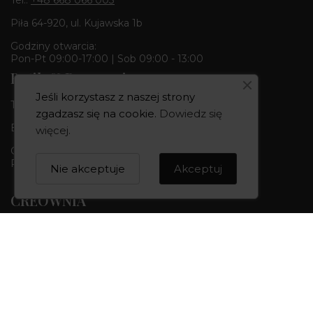
Piła 64-920, ul. Kujawska 1b
Godziny otwarcia:
Pon-Pt 09:00-17:00 | Sob 09:00 - 13:00
Butik & Pracownia
Jeśli korzystasz z naszej strony
Tel.:
+48 668 680 727
zgadzasz się na cookie.
Dowiedz się
Bydgoszcz 85-010, ul. Dworcowa 6
więcej
.
Godziny otwarcia:
Pon-Pt 10:00-18:00 | Sob 10:00 - 14:00
Nie akceptuje
Akceptuj
CREOWNIA
Marka CREOWNIA
Karta Podarunkowa
Q&A czyli pytania i odpowiedzi
Mapa strony