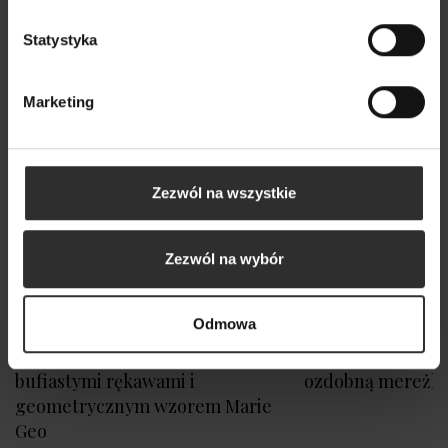
Statystyka
Marketing
Zezwól na wszystkie
Zezwól na wybór
Odmowa
Wzorzysta Sukienka Mini z
Piaskowy Wiskozo
bufiastymi rękawami i
ozdobną mereżk
geometrycznym wzorem Marie
Geo