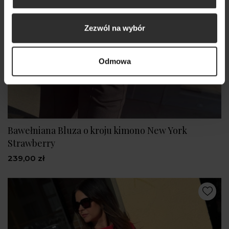
Zezwól na wybór
Odmowa
Bawełniana Bluza o kroju kimono New York
Strawberry
239,00 zł