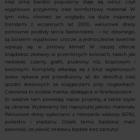
oraz zimą bardzo popularny staje się welur, czyli
wyjątkowo przyjemny oraz komfortowy materiał. W
tym roku, również ze względu na duże inspiracje
trendami z wczesnych lat 2000, welurowe dresy
ponownie podbiły serca fashionistek - i nic dziwnego,
są bowiem wyjątkowo urocze, a jednocześnie świetnie
wpisują się w zimowy klimat! W naszej ofercie
znajdziesz zestawy w przeróżnych kolorach, takich jak
niebieski, czarny, grafit, pudrowy róż, brązowym i
beżowym. Komplety składają się z bluz raglanowych
(szew rękawa jest przedłużony aż do dekoltu) oraz
spodni dresowych ze ściągaczami przy nogawkach.
Creownia to polska marka, działająca w Wielkopolsce -
to właśnie tam powstają nasze projekty, a także szyte
są ubrania. Wybieramy też najwyższej jakości materiały.
Welurowe dresy wykonano z mieszanki wiskozy (60%),
poliestru i elastanu. Dzięki temu będziesz mieć
pewność, że jakość zestawu będzie bez zarzutu!