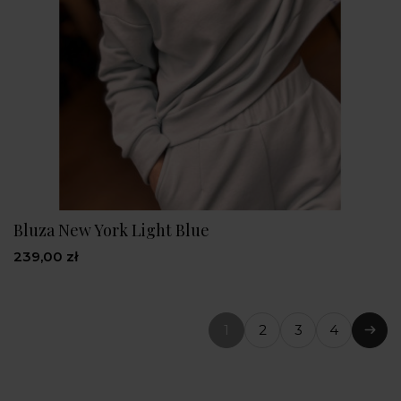
Bluza New York Light Blue
239,00 zł
1
2
3
4
(bieżąca
Nast
strona)