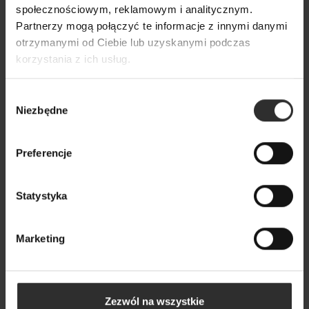
społecznościowym, reklamowym i analitycznym.
Czerwony zestaw dresowy z szerokimi nogawkami
Partnerzy mogą połączyć te informacje z innymi danymi
New York Strawberry
otrzymanymi od Ciebie lub uzyskanymi podczas
449,00 zł
korzystania z ich usług.
Wybór
Niezbędne
zgody
Preferencje
Statystyka
Marketing
Zezwól na wszystkie