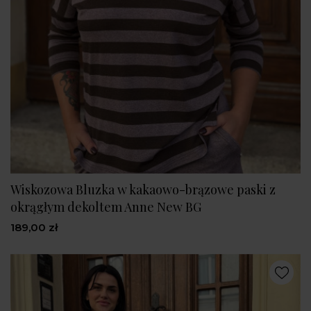
Wiskozowa Bluzka w kakaowo-brązowe paski z
okrągłym dekoltem Anne New BG
189,00 zł