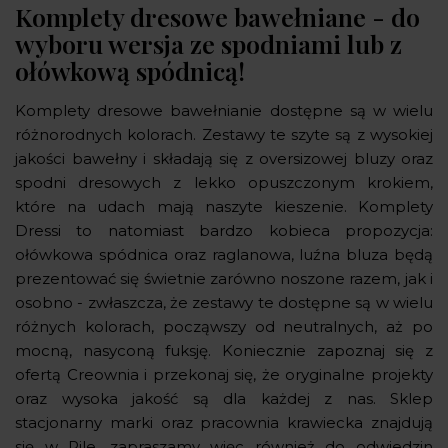
Komplety dresowe bawełniane - do
wyboru wersja ze spodniami lub z
ołówkową spódnicą!
Komplety dresowe bawełnianie dostępne są w wielu
różnorodnych kolorach. Zestawy te szyte są z wysokiej
jakości bawełny i składają się z oversizowej bluzy oraz
spodni dresowych z lekko opuszczonym krokiem,
które na udach mają naszyte kieszenie. Komplety
Dressi to natomiast bardzo kobieca propozycja:
ołówkowa spódnica oraz raglanowa, luźna bluza będą
prezentować się świetnie zarówno noszone razem, jak i
osobno - zwłaszcza, że zestawy te dostępne są w wielu
różnych kolorach, począwszy od neutralnych, aż po
mocną, nasyconą fuksję. Koniecznie zapoznaj się z
ofertą Creownia i przekonaj się, że oryginalne projekty
oraz wysoka jakość są dla każdej z nas. Sklep
stacjonarny marki oraz pracownia krawiecka znajdują
się w Pile, zapraszamy więc również do odwiedzin