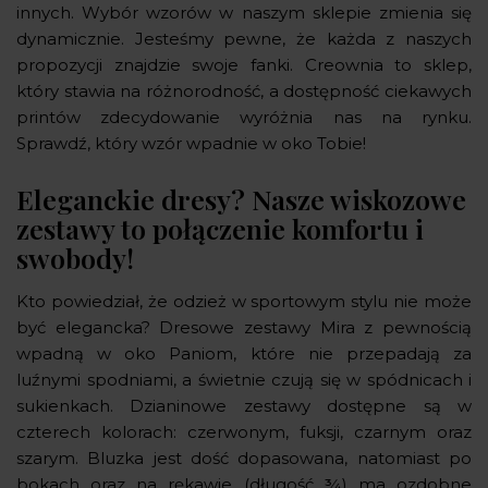
innych. Wybór wzorów w naszym sklepie zmienia się
dynamicznie. Jesteśmy pewne, że każda z naszych
propozycji znajdzie swoje fanki. Creownia to sklep,
który stawia na różnorodność, a dostępność ciekawych
printów zdecydowanie wyróżnia nas na rynku.
Sprawdź, który wzór wpadnie w oko Tobie!
Eleganckie dresy? Nasze wiskozowe
zestawy to połączenie komfortu i
swobody!
Kto powiedział, że odzież w sportowym stylu nie może
być elegancka? Dresowe zestawy Mira z pewnością
wpadną w oko Paniom, które nie przepadają za
luźnymi spodniami, a świetnie czują się w spódnicach i
sukienkach. Dzianinowe zestawy dostępne są w
czterech kolorach: czerwonym, fuksji, czarnym oraz
szarym. Bluzka jest dość dopasowana, natomiast po
bokach oraz na rękawie (długość ¾) ma ozdobne