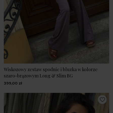
Wiskozowy zestaw spodnie i bluzka w kolorze
szaro-brązowym Long & Slim BG
399,00 zł