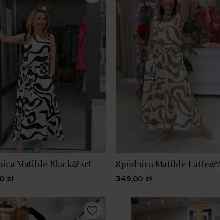
ica Matilde Black&Art
Spódnica Matilde Latte&
0 zł
349,00 zł