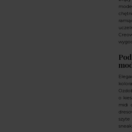
model
chętn
ramią
uczel
Creow
wygodn
Pod
mod
Elega
kolora
Ozdob
o kie
midi 
dresow
szyte
sneak