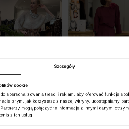
Szczegóły
 plików cookie
ica Soley Story & Vintage
Rozkloszowana Spódnica 
do spersonalizowania treści i reklam, aby oferować funkcje sp
w kolorze bordowym Widi
0 zł
ormacje o tym, jak korzystasz z naszej witryny, udostępniamy p
Bordo
Partnerzy mogą połączyć te informacje z innymi danymi otrzym
339,00 zł
nia z ich usług.