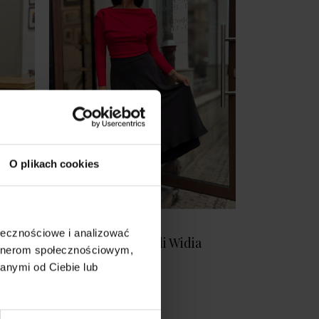
O plikach cookies
midi
Czarna Spódnica
ołecznościowe i analizować
a
Rozkloszowana Midi Widia
artnerom społecznościowym,
Black
anymi od Ciebie lub
339,00 zł