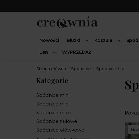
Nowości
Bluzki
Koszule
Spód
Len
WYPRZEDAŻ
Strona główna
Spódnice
Spódnica midi
Kategorie
Sp
Spódnica mini
Spódnica midi
Spódnica maxi
Pokaza
Spódnice tiulowe
Spódnice ołówkowe
No
Spódnice z rozcięciem