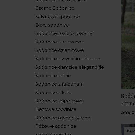
Czarne Spódnice
Satynowe spódnice
Białe spódnice
Spódnice rozkloszowane
Spódnice trapezowe
Spódnice dzianinowe
Spódnice z wysokim stanem
Spódnice damskie eleganckie
Spódnice letnie
Spódnice z falbanami
Spódnice z koła
Spódn
Spódnice kopertowa
Ecru
Beżowe spódnice
349,0
Spódnice asymetryczne
Różowe spódnice
No
Spódnice Boho