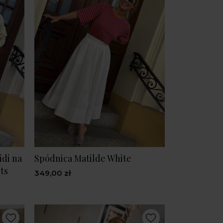
di na
Spódnica Matilde White
ts
349,00 zł