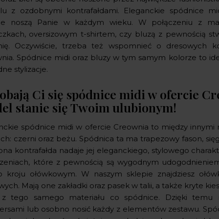
u z ozdobnymi kontrafałdami. Eleganckie spódnice mi
ie noszą Panie w każdym wieku. W połączeniu z maryn
czkach, oversizowym t-shirtem, czy bluzą z pewnością stwo
nię. Oczywiście, trzeba też wspomnieć o dresowych k
nia. Spódnice midi oraz bluzy w tym samym kolorze to idealn
e stylizacje.
obają Ci się spódnice midi w ofercie C
el stanie się Twoim ulubionym!
nckie spódnice midi w ofercie Creownia to między innymi
ch: czerni oraz beżu. Spódnica ta ma trapezowy fason, sięga
na kontrafałda nadaje jej eleganckiego, stylowego charak
szeniach, które z pewnością są wygodnym udogodnieniem
o kroju ołówkowym. W naszym sklepie znajdziesz ołów
ych. Mają one zakładki oraz pasek w talii, a także kryte ki
 z tego samego materiału co spódnice. Dzięki temu 
ersami lub osobno nosić każdy z elementów zestawu. Spódn