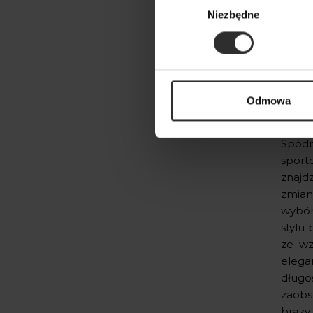
Niezbędne
zgody
Roz
Odmowa
idea
Spódn
sporto
znajd
zmian
wybór
stylu 
ze wz
elega
długo
zaobs
brązy