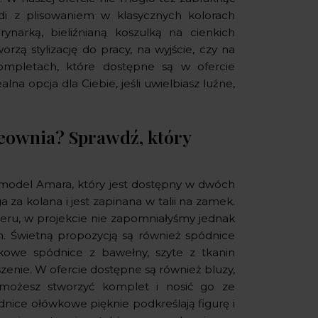
di z plisowaniem w klasycznych kolorach
arką, bieliźnianą koszulką na cienkich
rzą stylizację do pracy, na wyjście, czy na
ompletach, które dostępne są w ofercie
a opcja dla Ciebie, jeśli uwielbiasz luźne,
reownia? Sprawdź, który
 model Amara, który jest dostępny w dwóch
 za kolana i jest zapinana w talii na zamek.
teru, w projekcie nie zapomniałyśmy jednak
. Świetną propozycją są również spódnice
kowe spódnice z bawełny, szyte z tkanin
eszenie. W ofercie dostępne są również bluzy,
możesz stworzyć komplet i nosić go ze
ice ołówkowe pięknie podkreślają figurę i