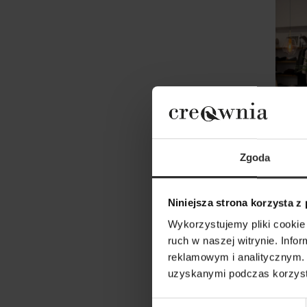
Zgoda
Niniejsza strona korzysta z
Spódn
Wykorzystujemy pliki cookie 
299,0
ruch w naszej witrynie. Inf
reklamowym i analitycznym. 
uzyskanymi podczas korzysta
Wybór