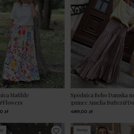
ica Matilde
Spódnica Boho Damska mi
&Flowers
gumce Amelia Butter&Do
0 zł
489,00 zł
wy
Nowy