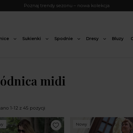
Poznaj trendy sezonu – nowa kolekcja
nice
Sukienki
Spodnie
Dresy
Bluzy
G
ódnica midi
no 1-12 z 45 pozycji
wy
Nowy