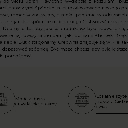
ą do wielu ubrań - świetnie wyglądają z koszulami, blu
ami jeansowymi. Spódnice midi rozkloszowane naszego proj
owe, romantyczne wzory, a może panterka w odcieniach 
u, eleganckie spódnice midi pomogą Ci stworzyć unikalne s
 Dbamy o to, aby jakość produktów była zauważalna, 
owane najnowszymi trendami, jak i opiniami Klientek. Dzięk
la siebie. Butik stacjonarny Creownia znajduje się w Pile, 
e dopasować spódnicę. Być może chcesz, aby była krótsza,
ie pomożemy!
Lokalnie szyte.
Moda z duszą
troską o Ciebie
artystki, nie z taśmy
świat