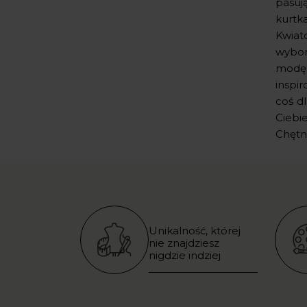
pasuj
kurtk
Kwiat
wybor
modę.
inspir
coś d
Ciebi
Chętn
Unikalność, której
nie znajdziesz
nigdzie indziej