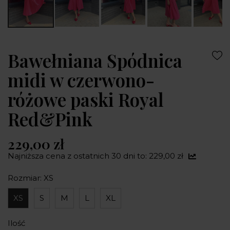
Bawełniana Spódnica
midi w czerwono-
różowe paski Royal
Red&Pink
229,00 zł
Najniższa cena z ostatnich 30 dni to: 229,00 zł
Rozmiar: XS
XS
S
M
L
XL
Ilość