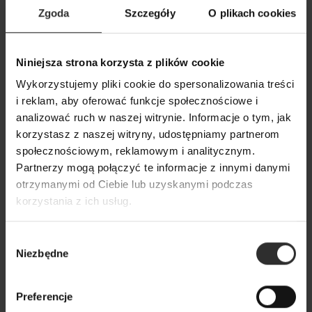
Zgoda
Szczegóły
O plikach cookies
Niniejsza strona korzysta z plików cookie
Biały T-shirt Bawełniany White
Biała Wiskozowa K
Wykorzystujemy pliki cookie do spersonalizowania treści
rękawami 3/4 w s
149,00 zł
i reklam, aby oferować funkcje społecznościowe i
Melia White
analizować ruch w naszej witrynie. Informacje o tym, jak
259,00 zł
korzystasz z naszej witryny, udostępniamy partnerom
społecznościowym, reklamowym i analitycznym.
Partnerzy mogą połączyć te informacje z innymi danymi
Popularne produkty
otrzymanymi od Ciebie lub uzyskanymi podczas
korzystania z ich usług.
Wybrane dla Ciebie z sercem i charakterem
Wszystkie produkty
Wybór
Niezbędne
zgody
Preferencje