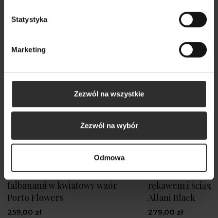
Statystyka
Marketing
Zezwól na wszystkie
Zezwól na wybór
Odmowa
Koszula Damska ze stójką i
Czarna Koszula z
falbanami w kwiatowy wzór
rękawem i ściągac
Porto Flowers
Allani Black
259,00 zł
279,00 zł