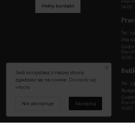
Pon-Pt
Pełny kontakt
14:00
Prac
Tel.:
+4
Piła 6
Godzin
Pon-Pt
13:00
Buti
Jeśli korzystasz z naszej strony
zgadzasz się na cookie.
Dowiedz się
Tel.:
+4
więcej
.
Bydgos
Godzin
Pon-Pt
Nie akceptuje
Akceptuj
14:00