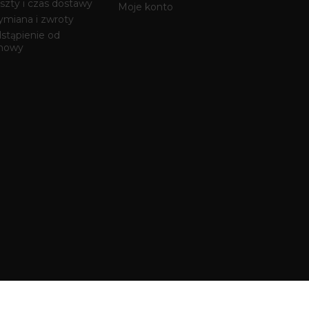
szty i czas dostawy
Moje konto
miana i zwroty
stąpienie od
mowy