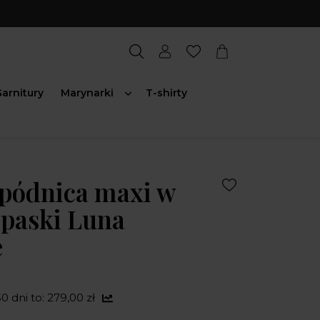
arnitury
Marynarki
T-shirty
pódnica maxi w
 paski Luna
e
0 dni to: 279,00 zł