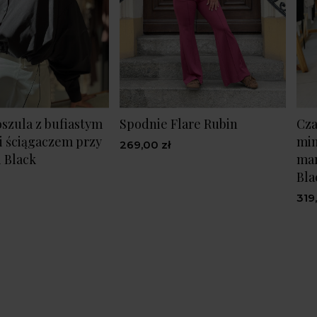
szula z bufiastym
Spodnie Flare Rubin
Cza
 ściągaczem przy
min
269,00 zł
i Black
mar
Bla
319