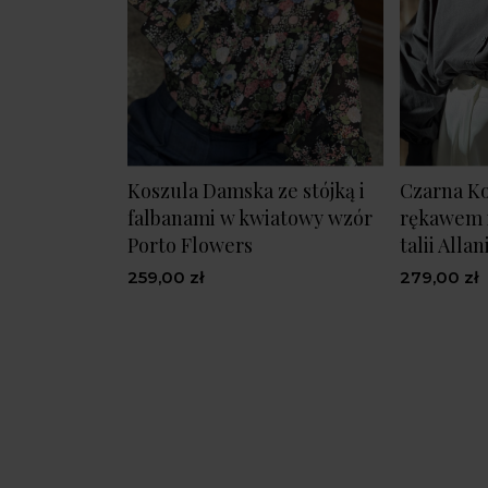
Koszula Damska ze stójką i
Czarna Ko
falbanami w kwiatowy wzór
rękawem i
Porto Flowers
talii Allan
259,00 zł
279,00 zł