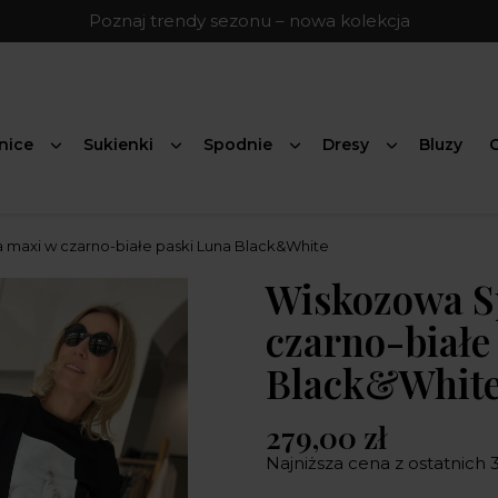
Poznaj trendy sezonu – nowa kolekcja
nice
Sukienki
Spodnie
Dresy
Bluzy
G
maxi w czarno-białe paski Luna Black&White
Wiskozowa S
czarno-białe
Black&Whit
279,00 zł
Najniższa cena z ostatnich 3