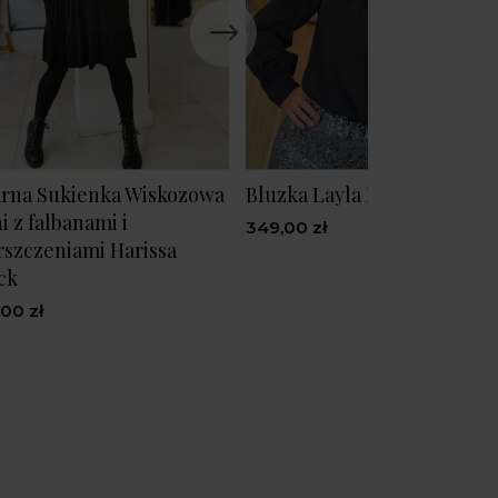
rna Sukienka Wiskozowa
Bluzka Layla Black
i z falbanami i
349,00 zł
szczeniami Harissa
ck
,00 zł