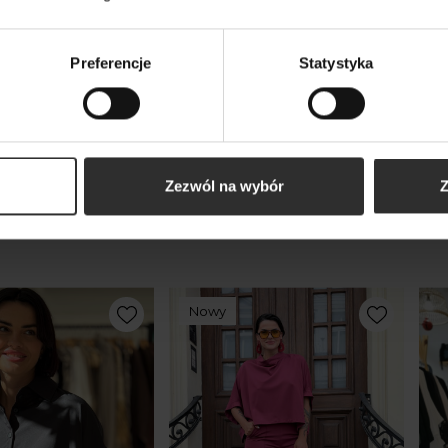
189,00 zł
Preferencje
Statystyka
kty
Zezwól na wybór
Z
m
Nowy