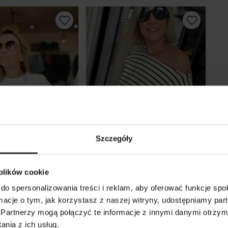
Szczegóły
 plików cookie
hirt Bawełniany
Bawełniana Bluza
do spersonalizowania treści i reklam, aby oferować funkcje sp
asymetryczna w czarno-
ormacje o tym, jak korzystasz z naszej witryny, udostępniamy p
beżowe paski Pure
Partnerzy mogą połączyć te informacje z innymi danymi otrzym
B&Stripes
nia z ich usług.