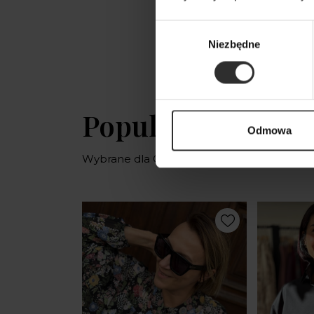
Wybór
Niezbędne
zgody
Popularne produ
Odmowa
Wybrane dla Ciebie z sercem i charaktere