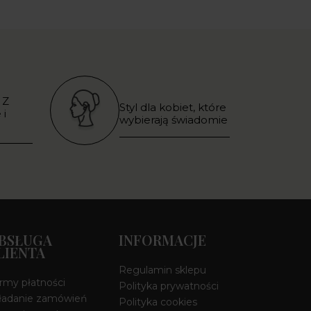
 Z
Styl dla kobiet, które
 i
wybierają świadomie
BSŁUGA
INFORMACJE
LIENTA
Regulamin sklepu
rmy płatności
Polityka prywatności
ładanie zamówień
Polityka cookies