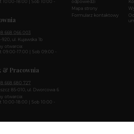
 10:00-18:00 | Sob 10:00 -
odpowiedzi
Ko
Mapa strony
Wy
Formularz kontaktowy
Od
ownia
u
8 668 066 003
4-920, ul. Kujawska 1b
y otwarcia:
 09:00-17:00 | Sob 09:00 -
k & Pracownia
8 668 680 727
zcz 85-010, ul. Dworcowa 6
y otwarcia:
 10:00-18:00 | Sob 10:00 -