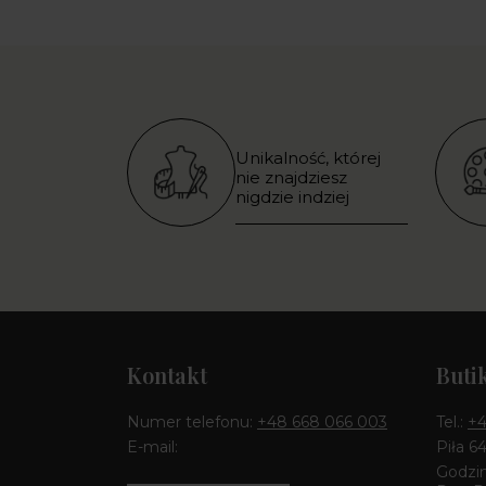
Unikalność, której
nie znajdziesz
nigdzie indziej
Kontakt
Buti
Numer telefonu:
+48 668 066 003
Tel.:
+4
E-mail:
Piła 6
Godzin