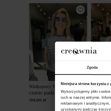
Zgoda
Niniejsza strona korzysta z
Wiskozowy T-shirt w biało-
Biały T-s
Wykorzystujemy pliki cookie 
czarne paski Black&White
White
ruch w naszej witrynie. Inf
139,00 zł
149,00 zł
reklamowym i analitycznym. 
uzyskanymi podczas korzysta