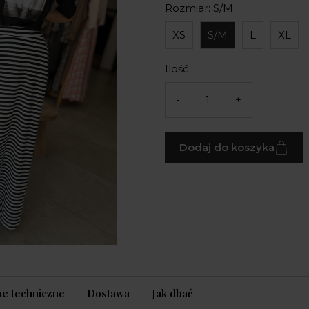
Rozmiar: S/M
XS
S/M
L
XL
Ilość
-
+
Dodaj do koszyka
e techniczne
Dostawa
Jak dbać