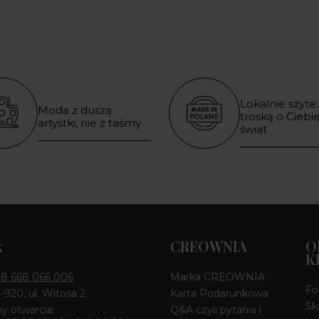
Lokalnie szyte.
Moda z duszą
troską o Ciebie
artystki, nie z taśmy
świat
k
CREOWNIA
O
K
8 668 066 006
Marka CREOWNIA
Fo
4-920, ul. Witosa 2
Karta Podarunkowa
Sk
y otwarcia:
Q&A czyli pytania i