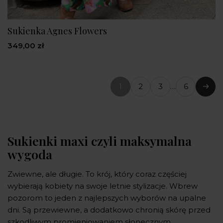
Sukienka Agnes Flowers
349,00 zł
1
2
3
…
6
(bieżąca
Nast
strona)
Sukienki maxi czyli maksymalna
wygoda
Zwiewne, ale długie. To krój, który coraz częściej
wybierają kobiety na swoje letnie stylizacje. Wbrew
pozorom to jeden z najlepszych wyborów na upalne
dni. Są przewiewne, a dodatkowo chronią skórę przed
szkodliwym promieniowaniem słonecznym.