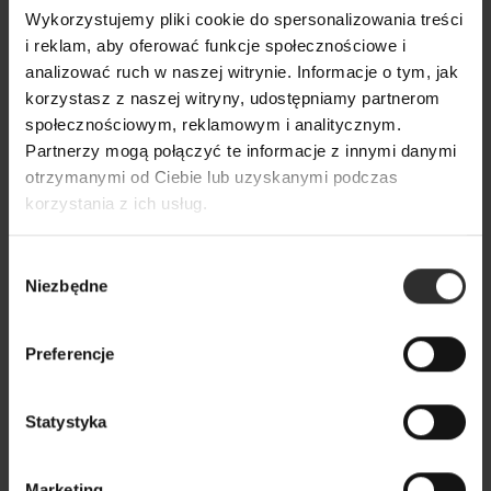
Wykorzystujemy pliki cookie do spersonalizowania treści
i reklam, aby oferować funkcje społecznościowe i
analizować ruch w naszej witrynie. Informacje o tym, jak
korzystasz z naszej witryny, udostępniamy partnerom
społecznościowym, reklamowym i analitycznym.
Partnerzy mogą połączyć te informacje z innymi danymi
otrzymanymi od Ciebie lub uzyskanymi podczas
korzystania z ich usług.
Wybór
Niezbędne
zgody
Preferencje
Sukienka Mediolan Green&Fuksja
Statystyka
449,00 zł
Marketing