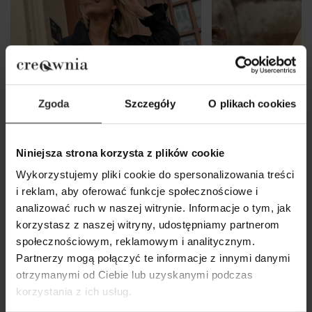
Zgoda
Szczegóły
O plikach cookies
Niniejsza strona korzysta z plików cookie
Wykorzystujemy pliki cookie do spersonalizowania treści
i reklam, aby oferować funkcje społecznościowe i
analizować ruch w naszej witrynie. Informacje o tym, jak
korzystasz z naszej witryny, udostępniamy partnerom
Czarny Płaszcz krótki z
Żakiet Cassie W
społecznościowym, reklamowym i analitycznym.
kimonowym rękawem i
669,00 zł
Partnerzy mogą połączyć te informacje z innymi danymi
zapięciem na guziki Creo Black
otrzymanymi od Ciebie lub uzyskanymi podczas
One Size
korzystania z ich usług.
569,00 zł