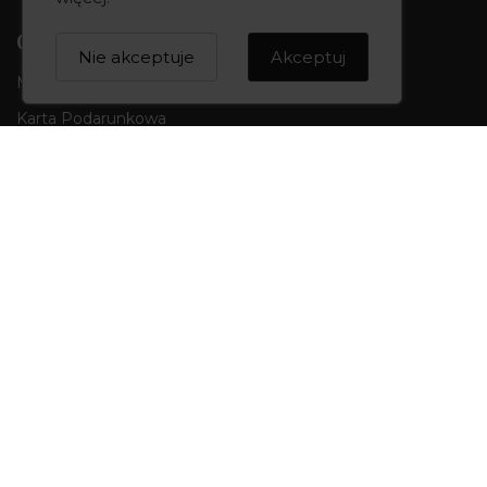
CREOWNIA
Nie akceptuje
Akceptuj
Marka CREOWNIA
Karta Podarunkowa
Q&A czyli pytania i odpowiedzi
Mapa strony
Formularz kontaktowy
OBSŁUGA KLIENTA
Formy płatności
Składanie zamówień
Koszty i czas dostawy
Wymiana i zwroty
Odstąpienie od umowy