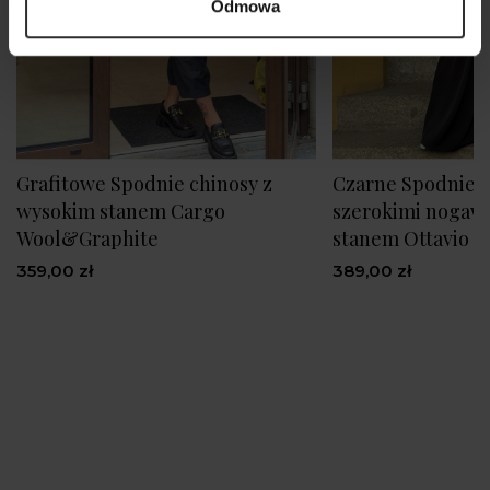
Odmowa
Grafitowe Spodnie chinosy z
Czarne Spodnie 
wysokim stanem Cargo
szerokimi nogaw
Wool&Graphite
stanem Ottavio B
359,00 zł
389,00 zł