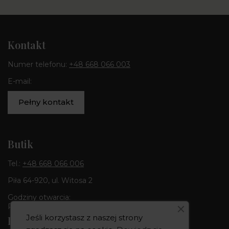
Kontakt
Numer telefonu:
+48 668 066 003
E-mail:
Pełny kontakt
Butik
Tel.:
+48 668 066 006
Piła 64-920, ul. Witosa 2
Godziny otwarcia:
Pon-Pt 10:00-18:00 | Sob 10:00 - 14:00
Jeśli korzystasz z naszej strony
Pracownia