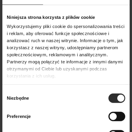
Wiskozowy T-shirt w biało-
Czarne Spodnie z
Niniejsza strona korzysta z plików cookie
czarne paski Black&White
nogawką z rozcię
Black
Wykorzystujemy pliki cookie do spersonalizowania treści
139,00 zł
i reklam, aby oferować funkcje społecznościowe i
239,00 zł
analizować ruch w naszej witrynie. Informacje o tym, jak
korzystasz z naszej witryny, udostępniamy partnerom
Popularne produkty
społecznościowym, reklamowym i analitycznym.
Partnerzy mogą połączyć te informacje z innymi danymi
otrzymanymi od Ciebie lub uzyskanymi podczas
Wybrane dla Ciebie z sercem i charakterem
korzystania z ich usług.
Wszystkie produkty
Wybór
Niezbędne
zgody
Preferencje