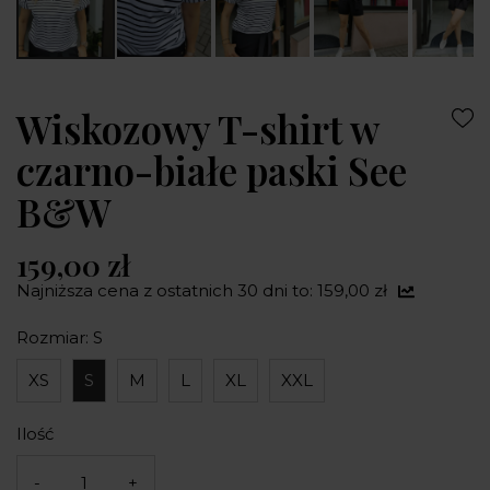
Wiskozowy T-shirt w
czarno-białe paski See
B&W
159,00 zł
Najniższa cena z ostatnich 30 dni to: 159,00 zł
Rozmiar: S
XS
S
M
L
XL
XXL
Ilość
-
+