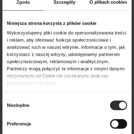
Zgoda
Szczegóły
O plikach cookies
Czarny T-shirt Wiskozowy z
Czarne Spodnie C
Niniejsza strona korzysta z plików cookie
dekoltem w szpic See Black
zwężanymi nogaw
Wykorzystujemy pliki cookie do spersonalizowania treści
Wiskoza
159,00 zł
i reklam, aby oferować funkcje społecznościowe i
239,00 zł
analizować ruch w naszej witrynie. Informacje o tym, jak
korzystasz z naszej witryny, udostępniamy partnerom
społecznościowym, reklamowym i analitycznym.
Popularne produkty
Partnerzy mogą połączyć te informacje z innymi danymi
otrzymanymi od Ciebie lub uzyskanymi podczas
korzystania z ich usług.
Wybrane dla Ciebie z sercem i charakterem
Wszystkie produkty
Wybór
Niezbędne
zgody
Preferencje
Nowy