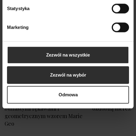
Statystyka
Marketing
Zezwól na wszystkie
Zezwól na wybór
Odmowa
Wzorzysta Sukienka Mini z
Piaskowy Wiskozo
bufiastymi rękawami i
ozdobną mereżk
geometrycznym wzorem Marie
Geo