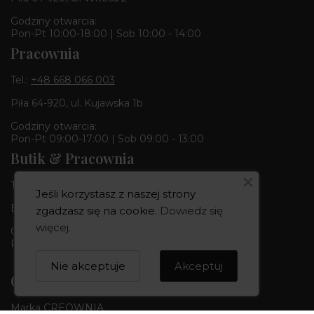
Godziny otwarcia:
Pon-Pt 10:00-18:00 | Sob 10:00 - 14:00
Pracownia
Tel.:
+48 668 066 003
Piła 64-920, ul. Kujawska 1b
Godziny otwarcia:
Pon-Pt 09:00-17:00 | Sob 09:00 - 13:00
Butik & Pracownia
Tel.:
+48 668 680 727
Jeśli korzystasz z naszej strony
Bydgoszcz 85-010, ul. Dworcowa 6
zgadzasz się na cookie.
Dowiedz się
więcej
.
Godziny otwarcia:
Pon-Pt 10:00-18:00 | Sob 10:00 - 14:00
Nie akceptuje
Akceptuj
CREOWNIA
Marka CREOWNIA