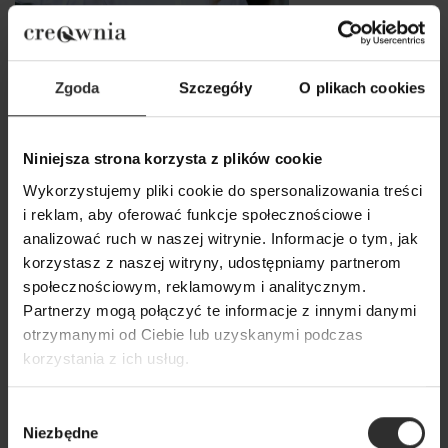
Zgoda
Szczegóły
O plikach cookies
Niniejsza strona korzysta z plików cookie
Wykorzystujemy pliki cookie do spersonalizowania treści
i reklam, aby oferować funkcje społecznościowe i
Elastyczna Koszula Bawełniana
analizować ruch w naszej witrynie. Informacje o tym, jak
biała zapinana na guziki Galea
korzystasz z naszej witryny, udostępniamy partnerom
White
społecznościowym, reklamowym i analitycznym.
Partnerzy mogą połączyć te informacje z innymi danymi
239,00 zł
otrzymanymi od Ciebie lub uzyskanymi podczas
korzystania z ich usług.
Popularne produkty
Wybór
Niezbędne
zgody