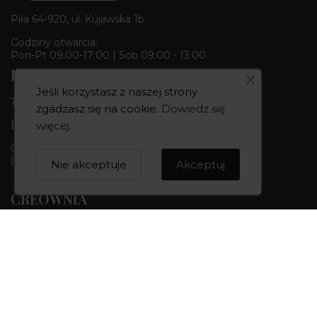
Piła 64-920, ul. Kujawska 1b
Godziny otwarcia:
Pon-Pt 09:00-17:00 | Sob 09:00 - 13:00
Butik & Pracownia
Jeśli korzystasz z naszej strony
Tel.:
+48 668 680 727
zgadzasz się na cookie.
Dowiedz się
Bydgoszcz 85-010, ul. Dworcowa 6
więcej
.
Godziny otwarcia:
Pon-Pt 10:00-18:00 | Sob 10:00 - 14:00
Nie akceptuje
Akceptuj
CREOWNIA
Marka CREOWNIA
Karta Podarunkowa
Q&A czyli pytania i odpowiedzi
Mapa strony