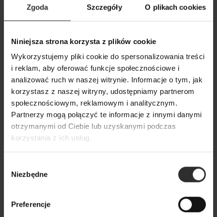
Zgoda
Szczegóły
O plikach cookies
Niniejsza strona korzysta z plików cookie
Wiskozowa Bluzka na długi
Wiskozowa Bluzka
rękaw w kolorze ecru Mery Ecru
rękaw w kolorze
Wykorzystujemy pliki cookie do spersonalizowania treści
Black
i reklam, aby oferować funkcje społecznościowe i
179,00 zł
analizować ruch w naszej witrynie. Informacje o tym, jak
179,00 zł
korzystasz z naszej witryny, udostępniamy partnerom
społecznościowym, reklamowym i analitycznym.
Partnerzy mogą połączyć te informacje z innymi danymi
Popularne produkty
otrzymanymi od Ciebie lub uzyskanymi podczas
korzystania z ich usług.
Wybrane dla Ciebie z sercem i charakterem
Wszystkie produkty
Wybór
Niezbędne
zgody
Preferencje
Nowy