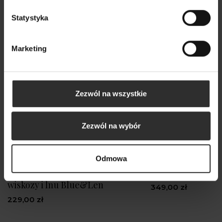
Statystyka
Marketing
Zezwól na wszystkie
Zezwól na wybór
Odmowa
Shorty w kolorze niebieskim z
Bluzka Felicidad 
wiskozy i lnu Blue&Len
349,00 zł
229,00 zł