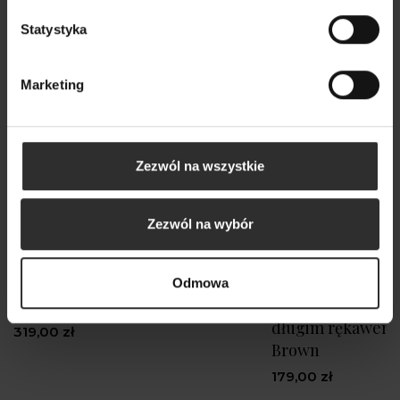
Statystyka
Marketing
Zezwól na wszystkie
Zezwól na wybór
Odmowa
Sukienka Salwia Black
Brązowa Wiskozo
długim rękawem
319,00 zł
Brown
179,00 zł