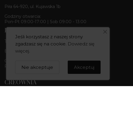
Piła 64-920, ul. Kujawska 1b
Godziny otwarcia:
Pon-Pt 09:00-17:00 | Sob 09:00 - 13:00
Butik & Pracownia
Jeśli korzystasz z naszej strony
Tel.:
+48 668 680 727
zgadzasz się na cookie.
Dowiedz się
więcej
.
Bydgoszcz 85-010, ul. Dworcowa 6
Godziny otwarcia:
Pon-Pt 10:00-18:00 | Sob 10:00 - 14:00
Nie akceptuje
Akceptuj
CREOWNIA
Marka CREOWNIA
Karta Podarunkowa
Q&A czyli pytania i odpowiedzi
Mapa strony
Formularz kontaktowy