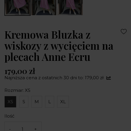
Kremowa Bluzka z
wiskozy z wycięciem na
plecach Anne Ecru
179,00 zł
Najniższa cena z ostatnich 30 dni to: 179,00 zł
Rozmiar: XS
XS
S
M
L
XL
Ilość
-
+