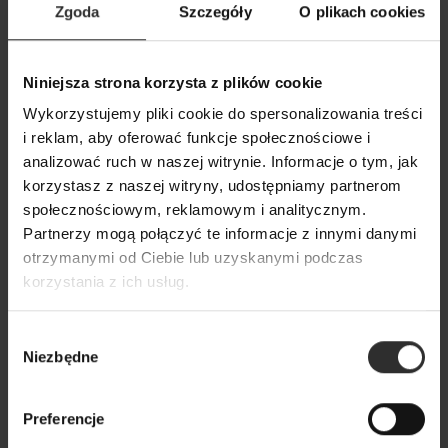
Zgoda
Szczegóły
O plikach cookies
Bawełniane czarne Spodnie
Bawełniane czar
Niniejsza strona korzysta z plików cookie
Cygaretki na gumce Joycs Black
Chinosy 7/8 z kie
Wykorzystujemy pliki cookie do spersonalizowania treści
Black
i reklam, aby oferować funkcje społecznościowe i
199,00 zł
analizować ruch w naszej witrynie. Informacje o tym, jak
199,00 zł
korzystasz z naszej witryny, udostępniamy partnerom
społecznościowym, reklamowym i analitycznym.
Popularne produkty
Partnerzy mogą połączyć te informacje z innymi danymi
otrzymanymi od Ciebie lub uzyskanymi podczas
korzystania z ich usług.
Wybrane dla Ciebie z sercem i charakterem
Wszystkie produkty
Wybór
Niezbędne
zgody
Preferencje