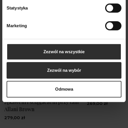
Statystyka
Marketing
Zezwól na wszystkie
Zezwól na wybór
Odmowa
Brązowa Koszula z bufiastym
Bluzka Xani Navy
rękawem i ściągaczem przy talii
269,00 zł
Allani Brown
279,00 zł