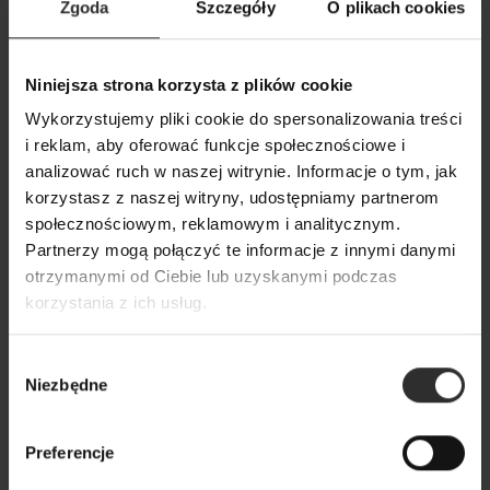
Zgoda
Szczegóły
O plikach cookies
Biała Koszula Bawełniana z
Biały zestaw dre
Niniejsza strona korzysta z plików cookie
kołnierzykiem i szerokim
nogawkami New Y
Wykorzystujemy pliki cookie do spersonalizowania treści
mankietem Levi White New
449,00 zł
i reklam, aby oferować funkcje społecznościowe i
249,00 zł
analizować ruch w naszej witrynie. Informacje o tym, jak
korzystasz z naszej witryny, udostępniamy partnerom
społecznościowym, reklamowym i analitycznym.
Popularne produkty
Partnerzy mogą połączyć te informacje z innymi danymi
otrzymanymi od Ciebie lub uzyskanymi podczas
korzystania z ich usług.
Wybrane dla Ciebie z sercem i charakterem
Wszystkie produkty
Wybór
Niezbędne
zgody
Preferencje