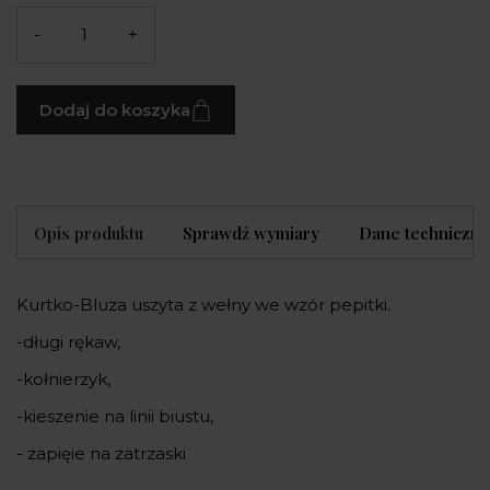
-
+
Dodaj do koszyka
Opis produktu
Sprawdź wymiary
Dane techniczne
Kurtko-Bluza uszyta z wełny we wzór pepitki.
-długi rękaw,
-kołnierzyk,
-kieszenie na linii biustu,
- zapięie na zatrzaski