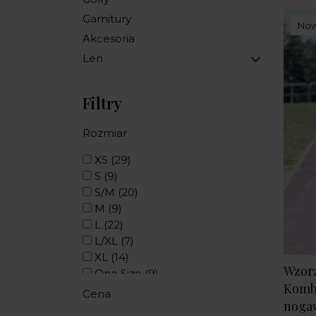
Garnitury
No
Akcesoria
Len
Filtry
Rozmiar
XS
(29)
S
(9)
S/M
(20)
M
(9)
L
(22)
L/XL
(7)
XL
(14)
Wzor
One Size
(9)
Komb
XS/S
(1)
Cena
nogaw
M/L
(1)