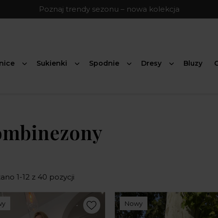
Poznaj trendy sezonu – nowa kolekcja
nice
Sukienki
Spodnie
Dresy
Bluzy
G
ombinezony
no 1-12 z 40 pozycji
wy
Nowy