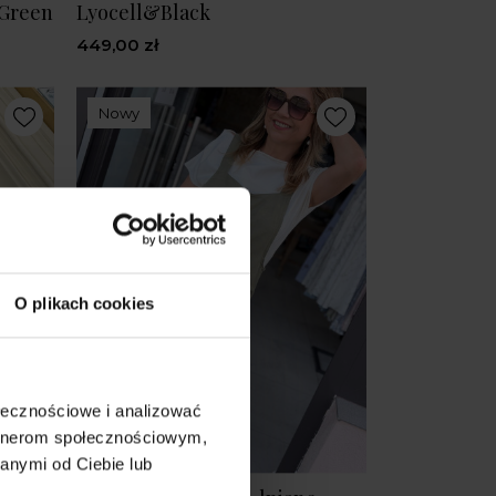
&Green
Lyocell&Black
449,00 zł
Nowy
O plikach cookies
ołecznościowe i analizować
artnerom społecznościowym,
anymi od Ciebie lub