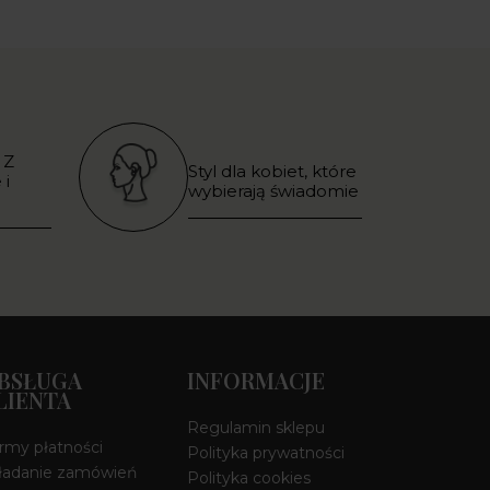
 Z
Styl dla kobiet, które
 i
wybierają świadomie
BSŁUGA
INFORMACJE
LIENTA
Regulamin sklepu
rmy płatności
Polityka prywatności
ładanie zamówień
Polityka cookies