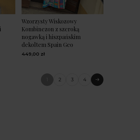
Wzorzysty Wiskozowy
i
Kombinezon z szeroką
nogawką i hiszpańskim
dekoltem Spain Geo
449,00 zł
1
2
3
4
(bieżąca
Następny
strona)