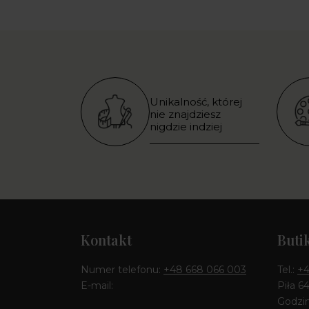
Unikalność, której
nie znajdziesz
nigdzie indziej
Kontakt
Buti
Numer telefonu:
+48 668 066 003
Tel.:
+4
E-mail:
Piła 6
Godzin