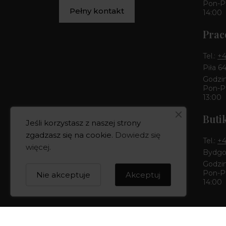
Pon-Pt
Pełny kontakt
14:00
Prac
Tel.:
+4
Piła 6
Godzin
Pon-Pt
13:00
Buti
Jeśli korzystasz z naszej strony
zgadzasz się na cookie.
Dowiedz się
Tel.:
+4
więcej
.
Bydgos
Godzin
Pon-Pt
Nie akceptuje
Akceptuj
14:00