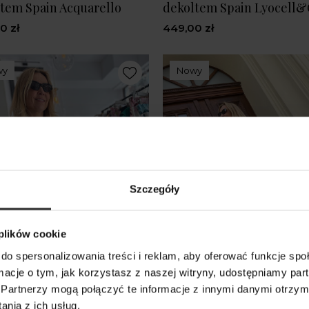
tem Spain Acquarello
dekoltem Spain Lyocell
0 zł
449,00 zł
wy
Nowy
Szczegóły
 plików cookie
do spersonalizowania treści i reklam, aby oferować funkcje sp
ormacje o tym, jak korzystasz z naszej witryny, udostępniamy p
Partnerzy mogą połączyć te informacje z innymi danymi otrzym
nia z ich usług.