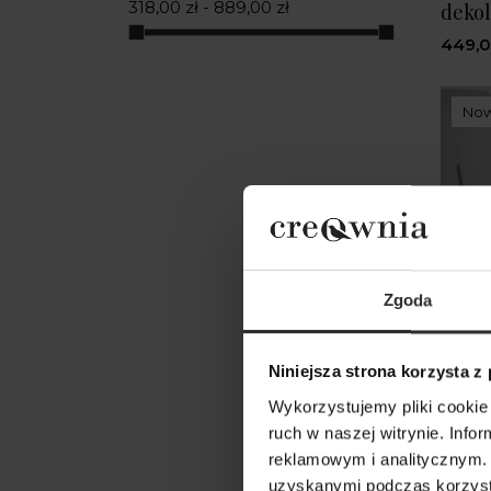
318,00 zł - 889,00 zł
dekol
XS/SM
(1)
449,0
No
Zgoda
Niniejsza strona korzysta z
Wykorzystujemy pliki cookie 
ruch w naszej witrynie. Inf
reklamowym i analitycznym. 
uzyskanymi podczas korzysta