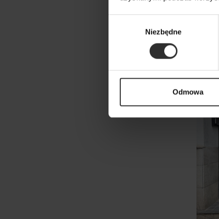
Czarn
ramią
Wybór
Short
Niezbędne
zgody
359,0
No
Odmowa