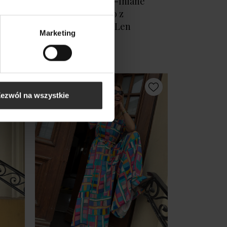
Zielone wiskozowo-lniane
Ogrodniczki na lato z
kieszeniami Green Len
Marketing
349,00 zł
Nowy
ezwól na wszystkie