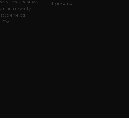
szty i czas dostawy
Moje konto
miana i zwroty
stąpienie od
mowy