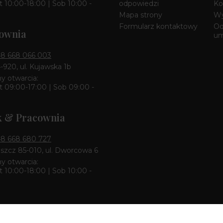
 10:00-18:00 | Sob 10:00 -
odpowiedzi
Ko
Mapa strony
Wy
Formularz kontaktowy
Od
ownia
u
8 668 066 003
4-920, ul. Kujawska 1b
y otwarcia:
 09:00-17:00 | Sob 09:00 -
k & Pracownia
8 668 680 727
zcz 85-010, ul. Dworcowa 6
y otwarcia:
 10:00-18:00 | Sob 10:00 -