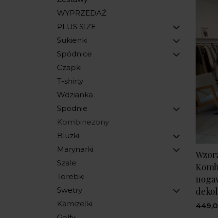
WYPRZEDAŻ
PLUS SIZE
Sukienki
Spódnice
Czapki
T-shirty
Wdzianka
Spodnie
Kombinezony
Bluzki
Marynarki
Wzor
Szale
Komb
Torebki
nogaw
dekol
Swetry
Kamizelki
449,0
Golfy