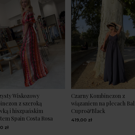
zysty Wiskozowy
Czarny Kombinezon z
inezon z szeroką
wiązaniem na plecach Bal
ką i hiszpańskim
Cupro&Black
tem Spain Costa Rosa
419,00 zł
0 zł