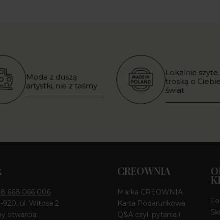
Lokalnie szyte.
Moda z duszą
troską o Ciebie
artystki, nie z taśmy
świat
k
CREOWNIA
O
K
8 668 066 006
Marka CREOWNIA
Fo
4-920, ul. Witosa 2
Karta Podarunkowa
Sk
y otwarcia:
Q&A czyli pytania i