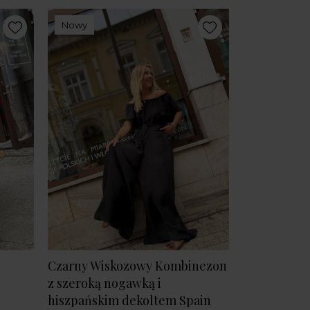
Nowy
Czarny Wiskozowy Kombinezon
z szeroką nogawką i
hiszpańskim dekoltem Spain