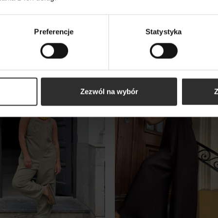
y Krótki Kombinezon na
Wzorzysty Wiskozowy
czkach odkrywający plecy
Kombinezon z szeroką
 Bali Lyocell&Black
nogawką i hiszpańskim
Preferencje
Statystyka
dekoltem Spain Oxford
0 zł
449,00 zł
wy
Nowy
Zezwól na wybór
Z