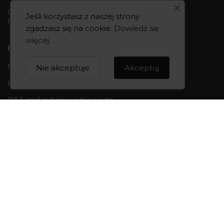
Godziny otwarcia:
Jeśli korzystasz z naszej strony
Pon-Pt 10:00-18:00 | Sob 10:00 - 14:00
zgadzasz się na cookie.
Dowiedz się
więcej
.
CREOWNIA
Marka CREOWNIA
Nie akceptuje
Akceptuj
Karta Podarunkowa
Q&A czyli pytania i odpowiedzi
Mapa strony
Formularz kontaktowy
OBSŁUGA KLIENTA
Formy płatności
Składanie zamówień
Koszty i czas dostawy