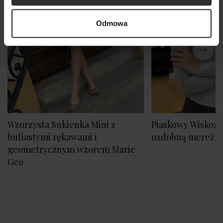
Odmowa
Wzorzysta Sukienka Mini z
Piaskowy Wiskozo
bufiastymi rękawami i
ozdobną mereżk
geometrycznym wzorem Marie
Geo