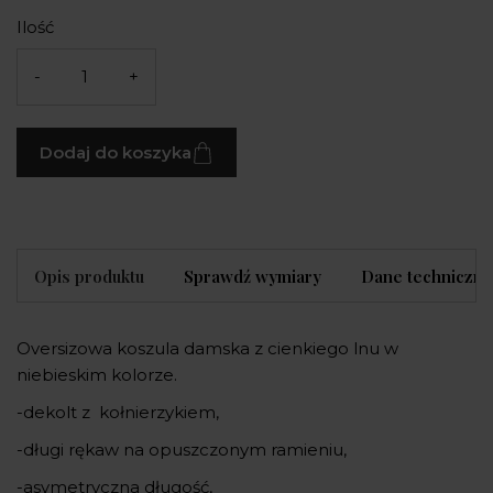
Ilość
-
+
Dodaj do koszyka
Opis produktu
Sprawdź wymiary
Dane techniczne
Oversizowa koszula damska z cienkiego lnu w
niebieskim kolorze.
-dekolt z kołnierzykiem,
-długi rękaw na opuszczonym ramieniu,
-asymetryczna długość,