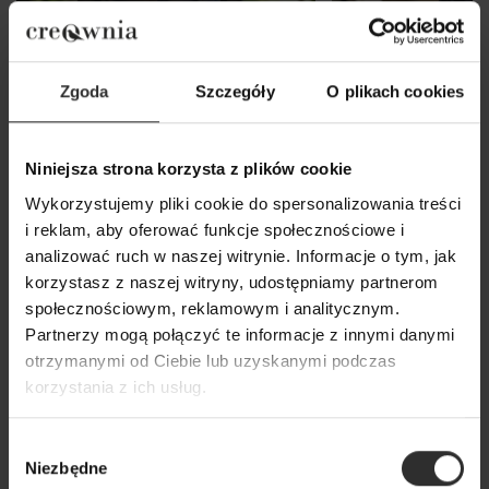
Zgoda
Szczegóły
O plikach cookies
Niniejsza strona korzysta z plików cookie
Wykorzystujemy pliki cookie do spersonalizowania treści
Bawełniana Koszula z
Bawełniana Kosz
i reklam, aby oferować funkcje społecznościowe i
kołnierzykiem z szerokimi
asymetryczna w 
analizować ruch w naszej witrynie. Informacje o tym, jak
rękawami w kolorze czarnym
z kołnierzykiem 
korzystasz z naszej witryny, udostępniamy partnerom
Levi Black New
Lowery Black
społecznościowym, reklamowym i analitycznym.
Partnerzy mogą połączyć te informacje z innymi danymi
249,00 zł
259,00 zł
otrzymanymi od Ciebie lub uzyskanymi podczas
korzystania z ich usług.
Popularne produkty
Wybór
Niezbędne
zgody
Wybrane dla Ciebie z sercem i charakterem