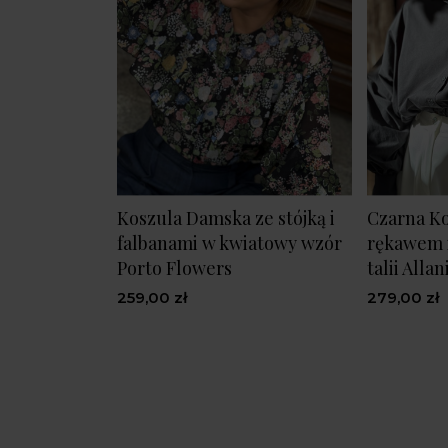
Koszula Damska ze stójką i
Czarna Ko
falbanami w kwiatowy wzór
rękawem i
Porto Flowers
talii Allan
259,00 zł
279,00 zł