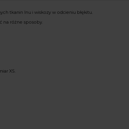
ch tkanin lnu i wiskozy w odcieniu błękitu.
ić na różne sposoby.
miar XS.