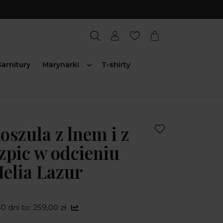
arnitury
Marynarki
T-shirty
szula z lnem i z
zpic w odcieniu
elia Lazur
0 dni to: 259,00 zł