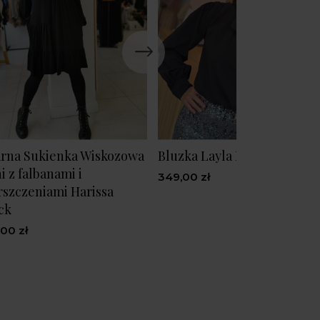
rna Sukienka Wiskozowa
Bluzka Layla Black
i z falbanami i
349,00 zł
szczeniami Harissa
ck
,00 zł