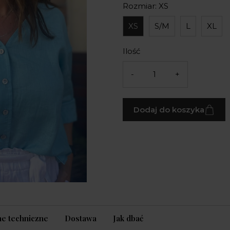
Rozmiar: XS
XS
S/M
L
XL
Ilość
-
+
Dodaj do koszyka
e techniczne
Dostawa
Jak dbać