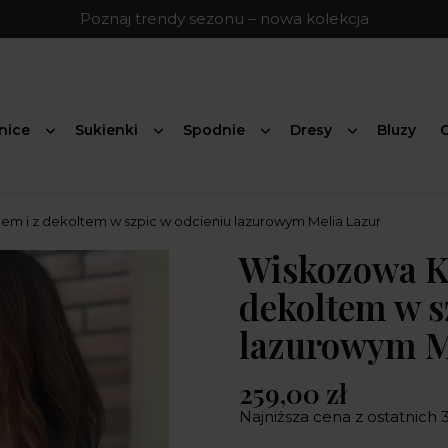
Poznaj trendy sezonu – nowa kolekcja
nice
Sukienki
Spodnie
Dresy
Bluzy
G
em i z dekoltem w szpic w odcieniu lazurowym Melia Lazur
Wiskozowa Ko
dekoltem w s
lazurowym M
259,00 zł
Najniższa cena z ostatnich 3