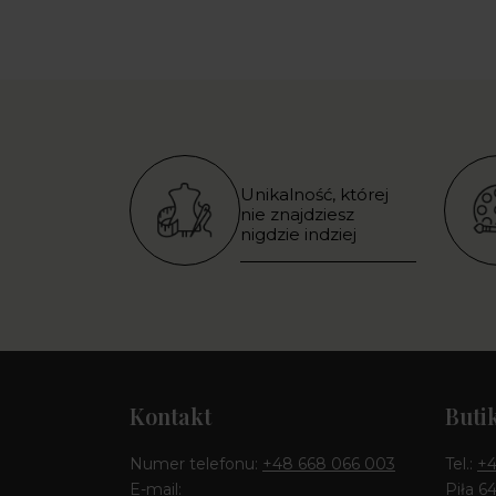
Unikalność, której
nie znajdziesz
nigdzie indziej
Kontakt
Buti
Numer telefonu:
+48 668 066 003
Tel.:
+4
E-mail:
Piła 6