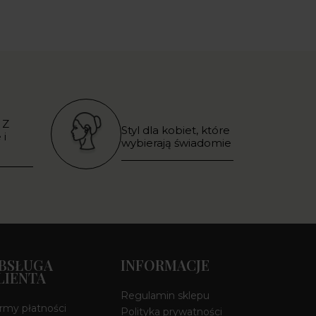
 Z
Styl dla kobiet, które
 i
wybierają świadomie
BSŁUGA
INFORMACJE
LIENTA
Regulamin sklepu
rmy płatności
Polityka prywatności