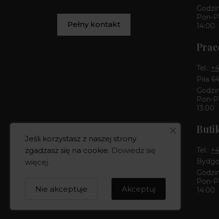
Godzin
Pon-Pt
Pełny kontakt
14:00
Prac
Tel.:
+4
Piła 6
Godzin
Pon-Pt
13:00
Buti
Jeśli korzystasz z naszej strony
Tel.:
+4
zgadzasz się na cookie.
Dowiedz się
Bydgos
więcej
.
Godzin
Pon-Pt
Nie akceptuje
Akceptuj
14:00