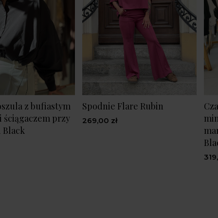
szula z bufiastym
Spodnie Flare Rubin
Cza
 ściągaczem przy
min
269,00 zł
i Black
mar
Bla
319