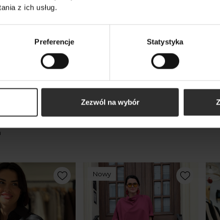
nia z ich usług.
Preferencje
Statystyka
kty
Zezwól na wybór
Z
m
Nowy