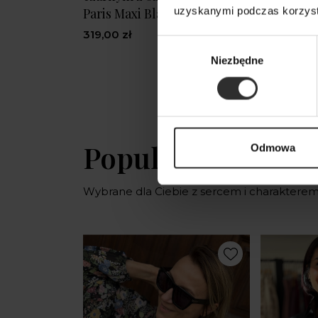
uzyskanymi podczas korzysta
Paris Maxi Black
319,00 zł
Wybór
Niezbędne
zgody
Popularne produ
Odmowa
Wybrane dla Ciebie z sercem i charaktere