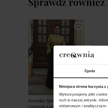
Sprawdź również
Zgoda
Niniejsza strona korzysta z
Wykorzystujemy pliki cookie 
Szerokie Spodnie w kolorze
ruch w naszej witrynie. Inf
czarnym z ozdobną falbanką
reklamowym i analitycznym. 