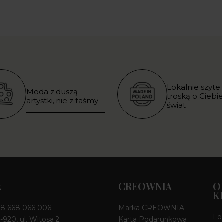
Lokalnie szyte.
Moda z duszą
troską o Ciebie
artystki, nie z taśmy
świat
k
CREOWNIA
O
K
8 668 066 006
Marka CREOWNIA
Fo
4-920, ul. Witosa 2
Karta Podarunkowa