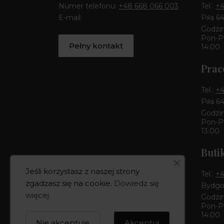
Numer telefonu:
+48 668 066 003
Tel.:
+4
E-mail:
Piła 6
Godzin
Pon-Pt
Pełny kontakt
14:00
Prac
Tel.:
+4
Piła 6
Godzin
Pon-Pt
13:00
Buti
Jeśli korzystasz z naszej strony
Tel.:
+4
zgadzasz się na cookie.
Dowiedz się
Bydgos
więcej
.
Godzin
Pon-Pt
14:00
Nie akceptuje
Akceptuj