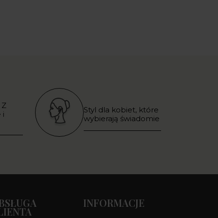
 Z
Styl dla kobiet, które
 i
wybierają świadomie
BSŁUGA
INFORMACJE
LIENTA