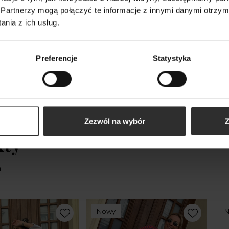
 lniane Spodnie z
Biała Wiskozowa Koszula z
Cza
Partnerzy mogą połączyć te informacje z innymi danymi otrzym
stanem w kolorze
lnem i rękawami 3/4 w stylu
lni
nia z ich usług.
Black&Len
kimono Melia White
zwę
Len
259,00 zł
329
Preferencje
Statystyka
Zezwól na wybór
Z
kty
m
Nowy