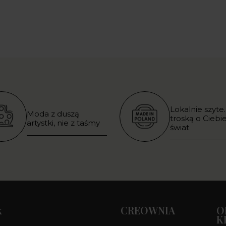
Lokalnie szyte.
Moda z duszą
troską o Ciebie
artystki, nie z taśmy
świat
k
CREOWNIA
O
K