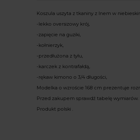
Koszula uszyta z tkaniny z lnem w niebieski
-lekko oversizowy krój,
-zapięcie na guziki,
-kołnierzyk,
-przedłużona z tyłu,
-karczek z kontrafałdą,
-rękaw kimono o 3/4 długości,
Modelka o wzroście 168 cm prezentuje roz
Przed zakupem sprawdź tabelę wymiarów.
Produkt polski .