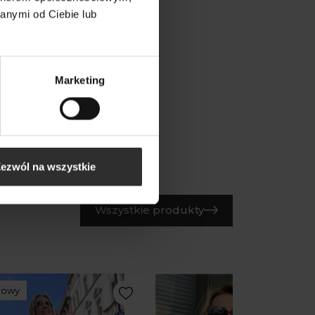
rne Spodnie wiskozowo-
anymi od Ciebie lub
ane z wysokim stanem i
żaną nogawką Cargo
 & Black
,00 zł
Marketing
ezwól na wszystkie
Wszystkie produkty
Nowy