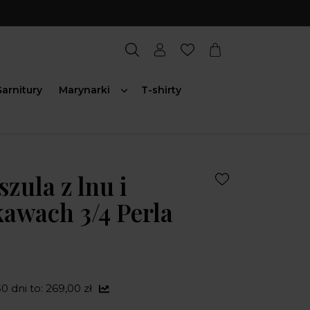
arnitury
Marynarki
T-shirty
zula z lnu i
kawach 3/4 Perla
0 dni to: 269,00 zł