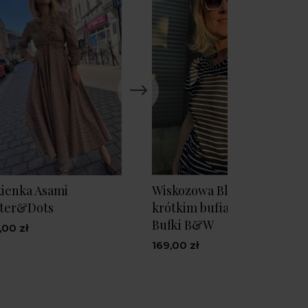
ienka Asami
Wiskozowa Bluzka w paski 
tter&Dots
krótkim bufiastym rękawe
Bufki B&W
,00 zł
169,00 zł