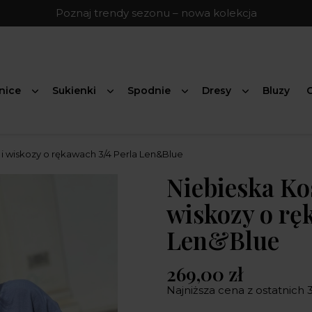
Poznaj trendy sezonu – nowa kolekcja
nice
Sukienki
Spodnie
Dresy
Bluzy
G
 i wiskozy o rękawach 3/4 Perla Len&Blue
Niebieska Kos
wiskozy o rę
Len&Blue
269,00 zł
Najniższa cena z ostatnich 3