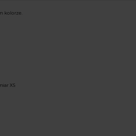
m kolorze.
miar XS