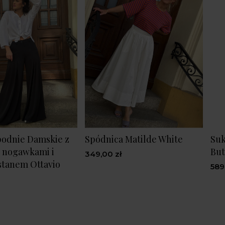
podnie Damskie z
Spódnica Matilde White
Suk
 nogawkami i
Bu
349,00 zł
stanem Ottavio
589