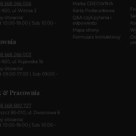
8 668 066 006
Marka CREOWNIA
Fo
4-920, ul. Witosa 2
Karta Podarunkowa
Sk
y otwarcia:
Q&A czyli pytania i
 10:00-18:00 | Sob 10:00 -
odpowiedzi
Ko
Mapa strony
Wy
Formularz kontaktowy
Od
ownia
u
8 668 066 003
4-920, ul. Kujawska 1b
y otwarcia:
 09:00-17:00 | Sob 09:00 -
k & Pracownia
8 668 680 727
zcz 85-010, ul. Dworcowa 6
y otwarcia:
 10:00-18:00 | Sob 10:00 -