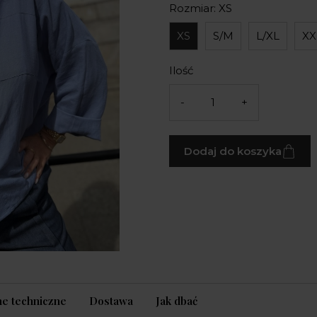
Rozmiar: XS
XS
S/M
L/XL
XX
Ilość
-
+
Dodaj do koszyka
e techniczne
Dostawa
Jak dbać