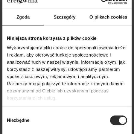
Zgoda
Szczegóły
O plikach cookies
Niniejsza strona korzysta z plików cookie
Szerokie Spodnie w kolorze
Wiskozowo lniane
Wykorzystujemy pliki cookie do spersonalizowania treści
czarnym z ozdobną falbanką
wysokim stanem 
i reklam, aby oferować funkcje społecznościowe i
Paris Maxi Black
czarnym Black&
analizować ruch w naszej witrynie. Informacje o tym, jak
319,00 zł
269,00 zł
korzystasz z naszej witryny, udostępniamy partnerom
społecznościowym, reklamowym i analitycznym.
Partnerzy mogą połączyć te informacje z innymi danymi
otrzymanymi od Ciebie lub uzyskanymi podczas
Popularne produkty
korzystania z ich usług.
Wybór
Wybrane dla Ciebie z sercem i charakterem
Niezbędne
zgody
Wszystkie produkty